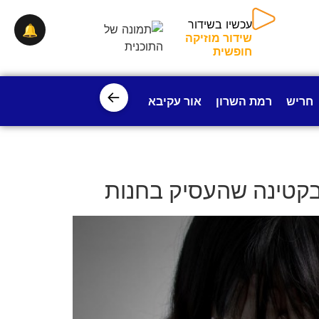
עכשיו בשידור
🔔
שידור מוזיקה
חופשית
←
חריש
רמת השרון
אור עקיבא
פרדס חנה
ישובי עמק חפ