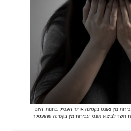
חדרה, בן 52 תושב אור עקיבא בחשד שביצע עבירות מין ואונס בקטינה אותה העסיק בחנות. היום
חשד לביצוע אונס ועבירות מין בקטינה שהועסקה