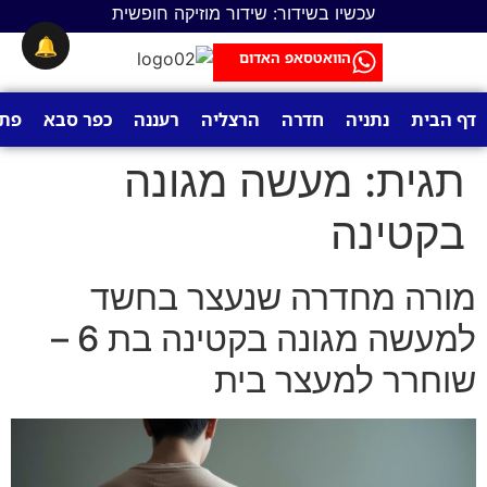
לתוכן
עכשיו בשידור: שידור מוזיקה חופשית
🔔
הוואטסאפ האדום
דף הבית
נתניה
חדרה
הרצליה
רעננה
כפר סבא
פתח
תגית:
מעשה מגונה
בקטינה
מורה מחדרה שנעצר בחשד
למעשה מגונה בקטינה בת 6 –
שוחרר למעצר בית