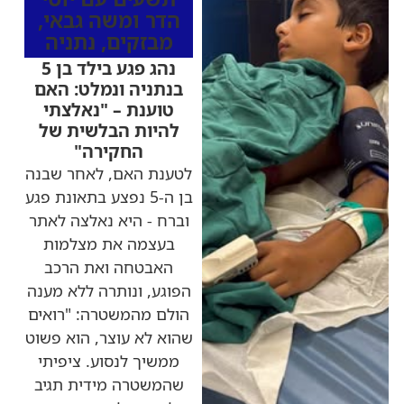
הדר ומשה גבאי
,
מבזקים
,
נתניה
נהג פגע בילד בן 5
בנתניה ונמלט: האם
טוענת – "נאלצתי
להיות הבלשית של
החקירה"
לטענת האם, לאחר שבנה
בן ה-5 נפצע בתאונת פגע
וברח - היא נאלצה לאתר
בעצמה את מצלמות
האבטחה ואת הרכב
הפוגע, ונותרה ללא מענה
הולם מהמשטרה: "רואים
שהוא לא עוצר, הוא פשוט
ממשיך לנסוע. ציפיתי
שהמשטרה מידית תגיב