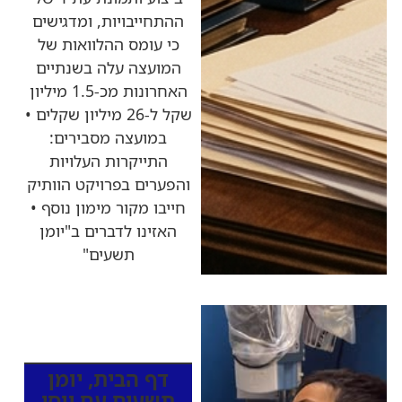
ההתחייבויות, ומדגישים
כי עומס ההלוואות של
המועצה עלה בשנתיים
האחרונות מכ-1.5 מיליון
שקל ל-26 מיליון שקלים •
במועצה מסבירים:
התייקרות העלויות
והפערים בפרויקט הוותיק
חייבו מקור מימון נוסף •
האזינו לדברים ב"יומן
תשעים"
כותרות החדשות
מהרדיו
דף הבית
,
יומן
תשעים עם יוסי