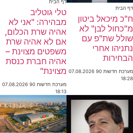
דף הבית
דף הבית
טלי גוטליב
ח"כ מיכאל ביטון
מבהירה: "אני לא
מ"כחול לבן" לא
אהיה שרת הכלום,
שולל שת"פ עם
אם לא אהיה שרת
נתניהו אחרי
משפטים מצוינת –
הבחירות
אהיה חברת כנסת
מצוינת"
מערכת חדשות 90
07.08.2026
18:28
מערכת חדשות 90
07.08.2026
18:13