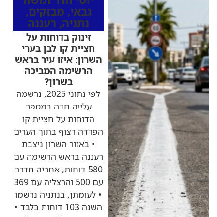
גבאי
,
מבזקים
,
נתניה
,
רעננה
זינוק בדוחות על
חציית קו לבן בערי
השרון: איזו עיר בראש
הרשימה המביכה
בשרון?
לפי נתוני 2025, נרשמה
עלייה חדה במספר
הדוחות על חציית קו
הפרדה רצוף בתוך הערים
• באזור השרון ניצבת
רעננה בראש הרשימה עם
580 דוחות, אחריה חדרה
עם 500 והרצליה עם 369
• לעומתן, בנתניה נרשמו
השנה 103 דוחות בלבד •