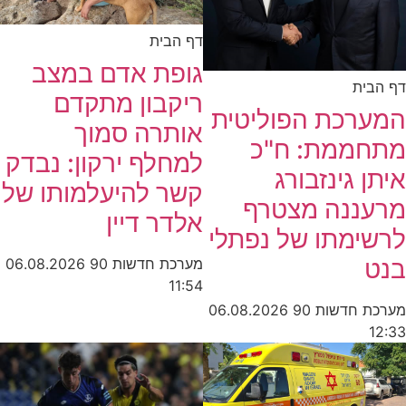
דף הבית
גופת אדם במצב
דף הבית
ריקבון מתקדם
המערכת הפוליטית
אותרה סמוך
מתחממת: ח"כ
למחלף ירקון: נבדק
איתן גינזבורג
קשר להיעלמותו של
מרעננה מצטרף
אלדר דיין
לרשימתו של נפתלי
בנט
מערכת חדשות 90
06.08.2026
11:54
מערכת חדשות 90
06.08.2026
12:33