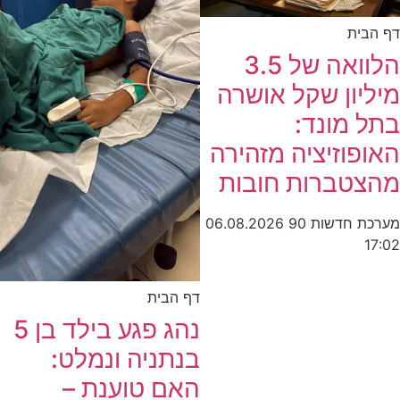
דף הבית
הלוואה של 3.5
מיליון שקל אושרה
בתל מונד:
האופוזיציה מזהירה
מהצטברות חובות
מערכת חדשות 90
06.08.2026
17:02
דף הבית
נהג פגע בילד בן 5
בנתניה ונמלט:
האם טוענת –