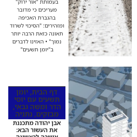
בעמותת "אור ירוק"
מעריכים כי מדובר
בהגברת האכיפה
ומזהירים: "הסיכוי לשרוד
תאונה כזאת הרבה יותר
נמוך" • האזינו לדברים
ב"יומן תשעים"
כותרות החדשות
מהרדיו
דף הבית
,
יומן
תשעים עם יוסי
הדר ומשה גבאי
,
מבזקים
,
נתניה
אבן יהודה מתכננת
את העשור הבא:
אושרה לראשונה