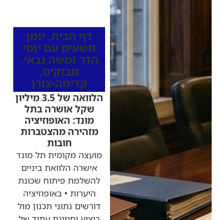
כותרות החדשות
מהרדיו
דף הבית
,
יומן
תשעים עם יוסי
הדר ומשה גבאי
,
מבזקים
,
קדימה-צורן
הלוואה של 3.5 מיליון
שקל אושרה בתל
מונד: האופוזיציה
מזהירה מהצטברות
חובות
מועצה מקומית תל מונד
אישרה הלוואת ביניים
להשלמת פיתוח שכונת
היערות • באופוזיציה
דורשים נתוני תכנון מול
ביצוע ותמונת עתיד של