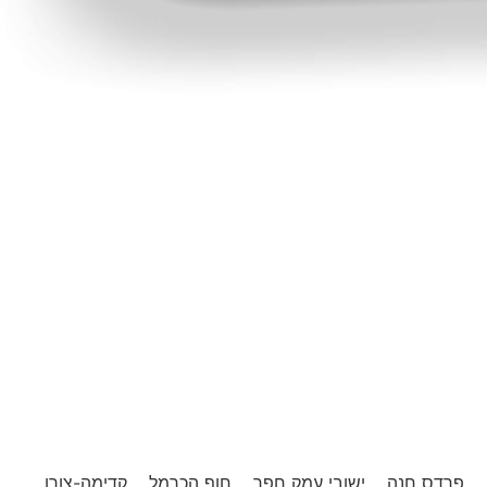
פרדס חנה
ישובי עמק חפר
חוף הכרמל
קדימה-צורן