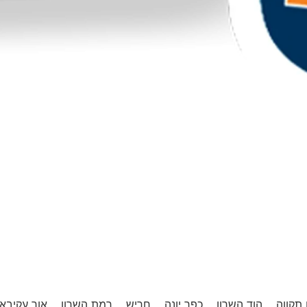
תקווה
הוד השרון
כפר יונה
חריש
רמת השרון
אור עקיבא