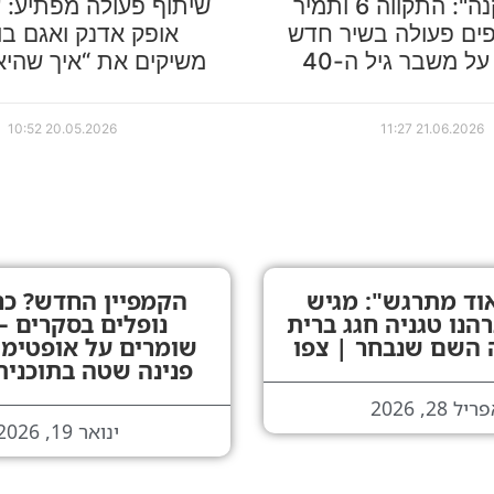
"מכת זקנה": התקווה 6 ותמיר
שיתוף פעולה מפתיע: ע
ים פעולה בשיר חדש
אופק אדנק ואגם בו
על משבר גיל ה-40
משיקים את “איך שהיא
10:52
20.05.2026
11:27
21.06.2026
וד מתרגש": מגיש
הקמפיין החדש? כח
ו 90 ברהנו טגניה חגג ברית
נופלים בסקרים –
ה השם שנבחר | צפו
שומרים על אופטימי
פנינה שטה בתוכנית
יל 28, 2026
ינואר 19, 2026