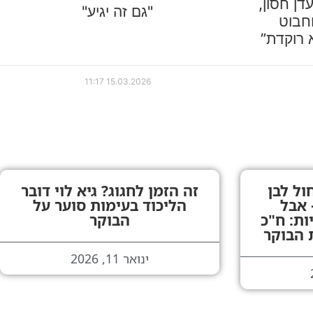
דן חסון,
"גם זה יגיע"
חבוט
 רוקדת”
11:17
15.03.2026
ול לבן
זה הזמן לחגוג? גיא לוי דובר
 אבל
הליכוד בעימות סוער על
ות: ח"כ
הבוקר
 הבוקר
ינואר 11, 2026