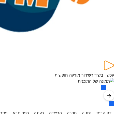
עכשיו בשידור
שידור מוזיקה חופשית
→
דף הבית
נתניה
חדרה
הרצליה
רעננה
כפר סבא
פתח 