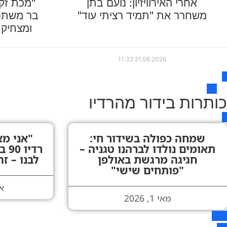
אחרי האירוויזיון: נועם בתן
משחרר את "תמיד רציתי עוד"
בר משתפ
ומצחיק 
11:32
21.06.2026
כותרות בידור מהרדיו
שמחה כפולה בשידור חי:
"אני מא
תאומים נולדו לברהנו טגניה –
רדי
חגיגה מרגשת באולפן
לבנו – ז
"פותחים שישי"
אפר
מאי 1, 2026