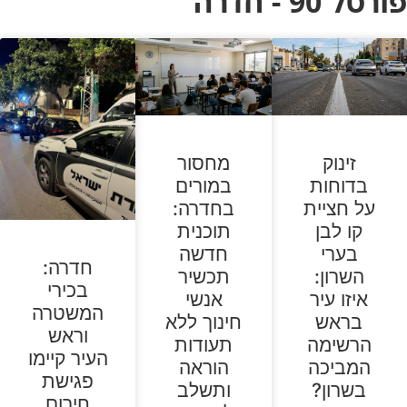
פורטל 90 - חדרה
זינוק
מחסור
בדוחות
במורים
על חציית
בחדרה:
קו לבן
תוכנית
בערי
חדשה
חדרה:
השרון:
תכשיר
בכירי
איזו עיר
אנשי
המשטרה
בראש
חינוך ללא
וראש
הרשימה
תעודות
העיר קיימו
המביכה
הוראה
פגישת
בשרון?
ותשלב
חירום