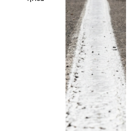
לפי נתוני 2025, נרשמה
עלייה חדה במספר
הדוחות על חציית קו
הפרדה רצוף בתוך הערים
• באזור השרון ניצבת
רעננה בראש הרשימה עם
580 דוחות, אחריה חדרה
עם 500 והרצליה עם 369
• לעומתן, בנתניה נרשמו
השנה 103 דוחות בלבד •
בעמותת "אור ירוק"
מעריכים כי מדובר
בהגברת האכיפה
ומזהירים: "הסיכוי לשרוד
תאונה כזאת הרבה יותר
נמוך" • האזינו לדברים
ב"יומן תשעים"