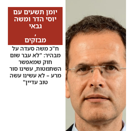
מהרדיו
יומן תשעים עם
יוסי הדר ומשה
גבאי
,
מבזקים
ח"כ משה סעדה על
מבהיר: "לא עבר שום
חוק שמאפשר
השתמטות, עשינו סור
מרע – לא עשינו עשה
טוב עדיין"
ח"כ משה סעדה מהליכוד
התייחס בריאיון ל"יומן
תשעים" לסוגיית השוויון
בנטל, הפריימריז בליכוד
והמערכת הפוליטית
והזהיר מפני מפלגות