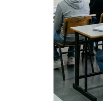
באנשי חינוך תחת השם:
"צו גיוס לחינוך" •
במסגרת התוכנית ייפתחו
מסלולים להכשרת
מחנכות-מטפלות לגילאי
לידה עד 3, תומכות חינוך
לגילאי 3 עד 6, וכן מסלול
לתואר ראשון בהוראה:
"יש סטודנטים שרוצים
להיות מורים, ויש הרבה
מאוד נערות שרוצות
היום, חולמות להיות
גננות. תנו להן את
הצ'אנס ותתנו להן את
התנאים" • האזינו לריאיון
המלא ב"יומן תשעים"