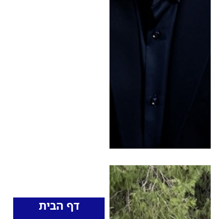
כיצד נגיב. הכל קורה
בבית הלבן, צריך לסיים
את הכהונה של הממשלה
הכושלת בתולדות מדינת
ישראל - ולהתחיל כמה
שיותר מהר בתיקון" •
בנוסף, הבהיר את עמדתו
בעניין חוק הגיוס: "זה לא
שוויון בנטל, זה צורך
אמיתי. לא ציוני - לא על
חשבוני" • האזינו
כותרות החדשות
מהרדיו
דף הבית
,