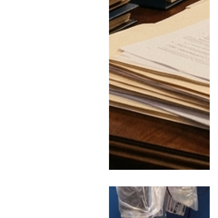
דורשים נתוני תכנון מול
ביצוע ותמונת עתיד של
ההתחייבויות, ומדגישים
כי עומס ההלוואות של
המועצה עלה בשנתיים
האחרונות מכ-1.5 מיליון
שקל ל-26 מיליון שקלים •
במועצה מסבירים:
התייקרות העלויות
והפערים בפרויקט הוותיק
חייבו מקור מימון נוסף •
האזינו לדברים ב"יומן
תשעים"
כותרות החדשות
מהרדיו