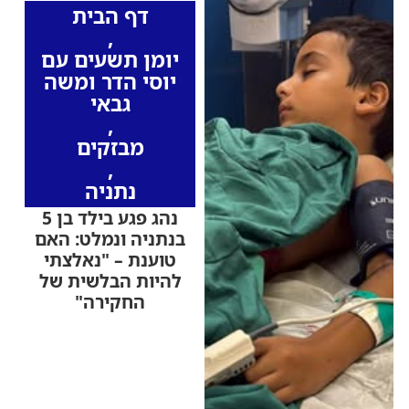
דף הבית
,
יומן תשעים עם
יוסי הדר ומשה
גבאי
,
מבזקים
,
נתניה
נהג פגע בילד בן 5
בנתניה ונמלט: האם
טוענת – "נאלצתי
להיות הבלשית של
החקירה"
לטענת האם, לאחר שבנה
בן ה-5 נפצע בתאונת פגע
וברח - היא נאלצה לאתר
בעצמה את מצלמות