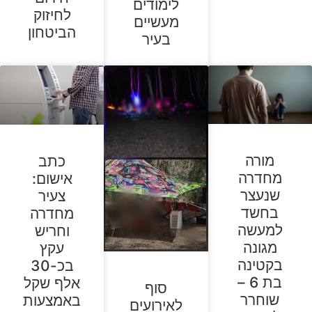
לימודים
לחיזוק
מעשיים
הביטחון
בעיר
מורה
כתב
מחדרה
אישום:
שנעצר
צעיר
בחשד
מחדרה
למעשה
וחריש
מגונה
עקץ
בקטינה
בכ-30
בת 6 –
אלף שקל
סוף
שוחרר
באמצעות
לאירועים