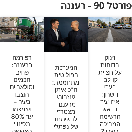
פורטל 90 - רעננה
זינוק
רפורמה
בדוחות
ברעננה:
המערכת
על חציית
פחים
הפוליטית
קו לבן
חכמים
מתחממת:
בערי
וסולאריים
ח"כ איתן
השרון:
הוצבו
גינזבורג
איזו עיר
בעיר –
מרעננה
בראש
ויצמצמו
מצטרף
הרשימה
עד 80%
לרשימתו
המביכה
מפינויי
של נפתלי
בשרון?
האשפה