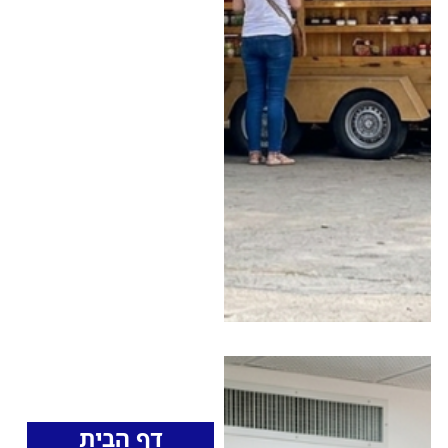
בין עיריית ראש העין
לרשות מקרקעי ישראל •
הצעירים השקיעו אלפי
שקלים בהכשרת המיקום
החדש שנקבע ביער ראש
העין, אבל אז בעקבות
עתירה של פעילים
סביבתיים בית המשפט
הוציא צו זמני לעצירת
העבודות • ריאיון עם אורן
הדר, אחד ממגישי
העתירה, ב"יומן תשעים"
כותרות החדשות
מהרדיו
דף הבית