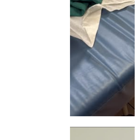
האבטחה ואת הרכב
הפוגע, ונותרה ללא מענה
הולם מהמשטרה: "רואים
שהוא לא עוצר, הוא פשוט
ממשיך לנסוע. ציפיתי
שהמשטרה מידית תגיב
לזה, אבל שבוע אחרי
כאילו רק הוא מגיע
לחקירה" • במשטרה לא
הגיבו לטענות האם, ומסרו
בתגובה כי הנהג אותר
ונחקר וכי החקירה
נמשכת • האזינו לדברים
ב"יומן תשעים"
כותרות החדשות