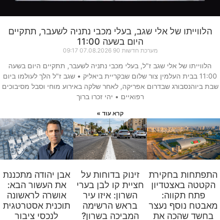
הלווייתו של אלי שגב, בעלי מכבי נתניה לשעבר, תתקיים
היום בשעה 11:00
מערכת חדשות 90
07.08.2026
09:17
הלווייתו של אלי שגב ז"ל, בעלי מכבי נתניה לשעבר, תתקיים היום בשעה
11:00 בבית העלמין צור שלום שבקריית ביאליק • שגב ז"ל הלך לעולמו ביום
שבת ביוהנסבורג שבדרום אפריקה, לאחר שלקה באירוע מוחי וסבל מסיבוכים
רפואיים • יהי זכרו ברוך
קרא עוד »
זינוק בדוחות על
אבן יהודה מתכננת
התפתחות בחקירת
חציית קו לבן בערי
את העשור הבא:
הקטטה באצטדיון
השרון: איזו עיר
אושרה לראשונה
פתח תקווה:
בראש הרשימה
תוכנית אסטרטגית
מאבטח נוסף נעצר
המביכה בשרון?
לנכסי ציבור
בחשד שהכה את