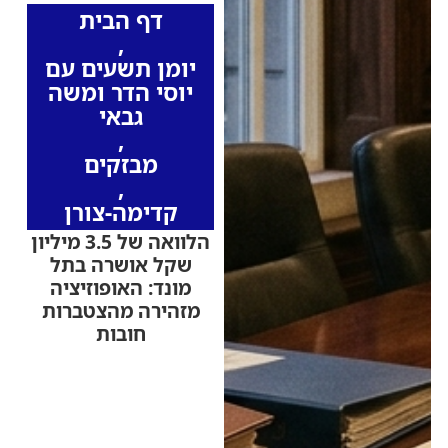
דף הבית
,
יומן תשעים עם
יוסי הדר ומשה
גבאי
,
מבזקים
,
קדימה-צורן
הלוואה של 3.5 מיליון
שקל אושרה בתל
מונד: האופוזיציה
מזהירה מהצטברות
חובות
מועצה מקומית תל מונד
אישרה הלוואת ביניים
להשלמת פיתוח שכונת
היערות • באופוזיציה