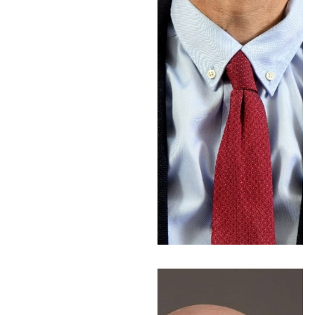
הימין החדשות: "הרסיסים
האלה אנחנו מכירים
אותם מהעבר, אף אחת
מהמפלגות האלה לא
תעבור את אחוז החסימה.
מה שהן כן יכולות להועיל
- להעביר את השלטון
לשמאל" • בנוסף, קרא
להעביר חוקים שיטיבו עם
האוכלוסייה המשרתת
בכל תחומי החיים: "לא
שירת - לא קיבלת. אין
דרך אחרת" • האזינו
כותרות החדשות
מהרדיו