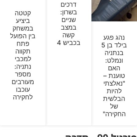
דרכים
בשרון:
קטטה
שניים
ביציע
במצב
במשחק
קשה
בין הפועל
נהג פגע
בכביש 4
פתח
בילד בן 5
תקווה
בנתניה
למכבי
ונמלט:
נתניה:
האם
מספר
טוענת –
מעורבים
"נאלצתי
עוכבו
להיות
לחקירה
הבלשית
של
החקירה"