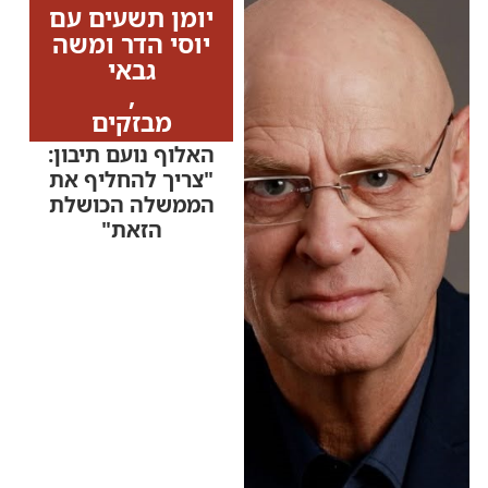
יומן תשעים עם
יוסי הדר ומשה
גבאי
,
מבזקים
האלוף נועם תיבון:
"צריך להחליף את
הממשלה הכושלת
הזאת"
אלוף במיל' נעם תיבון,
מפלגת "ביחד", התייחס
בריאיון ל"יומן תשעים"
להישגי המלחמה
ולבחירות הקרובות:
"מדינת ישראל במצב
אסטרטגי גרוע מאוד,
אנחנו לא קובעים מה
יהיה לאורך גבולותינו ולא