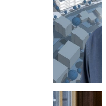
המועצה המקומית אבן
יהודה אישרה פרוגרמה
לעשור הקרוב שתלווה את
גידול האוכלוסייה הצפוי
מכ-15 אלף ל-23 אלף
תושבים • התוכנית כוללת
מוסדות חינוך, ספורט,
תרבות, חירום ושטחים
פתוחים, לצד קידום אזור
תעסוקה חדש: "מתחם
הקובייה" • האזינו לריאיון
עם ראש המועצה מתן
כצמן ב"יומן תשעים"
כותרות החדשות
מהרדיו