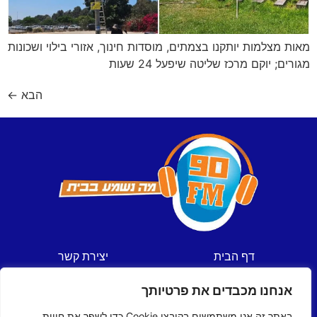
מאות מצלמות יותקנו בצמתים, מוסדות חינוך, אזורי בילוי ושכונות
מגורים; יוקם מרכז שליטה שיפעל 24 שעות
הבא
←
דף הבית
יצירת קשר
חדשות
תקנון אתר
אנחנו מכבדים את פרטיותך
ספורט
מדיניות פרטיות
תכניות
הצהרת נגישות
באתר זה אנו משתמשים בקובצי Cookie כדי לשפר את חווית