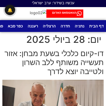
לתוכן
עכשיו בשידור: ערב ישראלי
🔔
הוואטסאפ האדום
דף הבית
נתניה
חדרה
הרצליה
רעננה
כפר סבא
פת
יום:
28 ביולי 2025
דו-קיום כלכלי בשעת מבחן: אזור
תעשייה משותף ללב השרון
ולטייבה יוצא לדרך