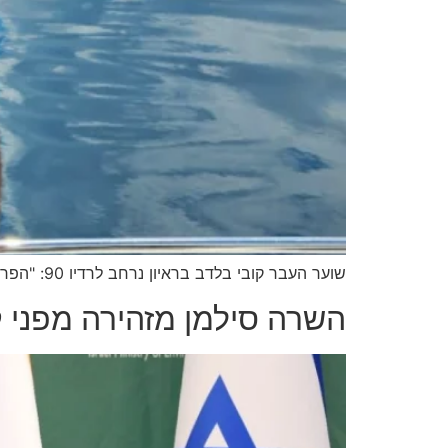
שוער העבר קובי בלדב בראיון נרחב לרדיו 90: "הפרנסה שלי היא מגיוס ספונסרים וזה גם לטובת המועדון. די עם ההאשמות השגויות"
השרה סילמן מזהירה מפני ק