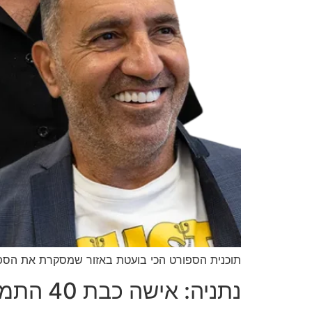
תוכנית הספורט הכי בועטת באזור שמסקרת את הספו
נתניה: אישה כבת 40 התמוטטה ברחוב, לאחר פעולות החייאה ליבה שב לפעום