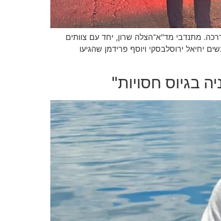
חס לבון בנתניה, כאשר אישה כבת 40 התמוטטה לפתע על המדרכה. מתנדבי מד"א־הצלה שרון, יחד עם צוותים
שים יחיאל ירוסלבסקי ויוסף פרידמן שהגיעו