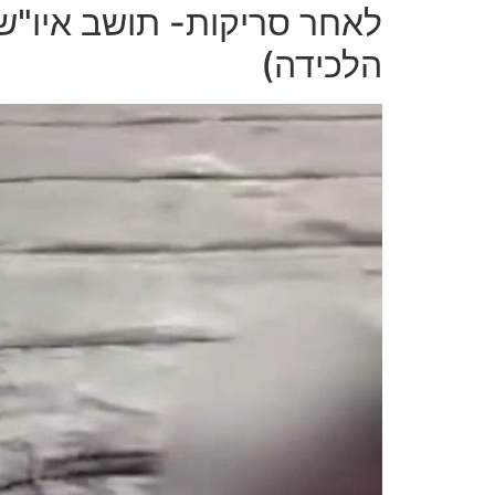
לאחר סריקות- תושב איו"ש 
הלכידה)