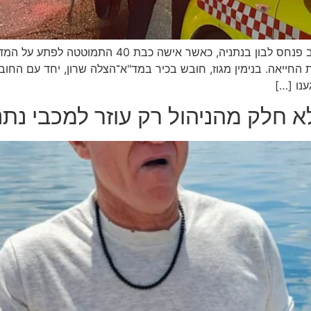
אירוע חירום רפואי התרחש הבוקר (יום רביעי) ברחוב פנ
 החייאה. בנימין מגוז, חובש בכיר במד"א־הצלה שרון, יחד עם החוב
נו […]