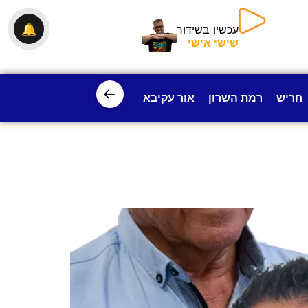
🔔
עכשיו בשידור
שישי אישי
←
חריש
רמת השרון
אור עקיבא
פרדס חנה
ישובי עמק חפ