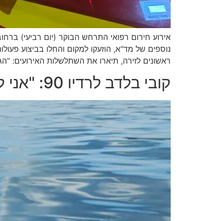
נוספים של מד"א, הוזעקו למקום והחלו בביצוע פעולות
ראשונים לזירה, תיארו את השתלשלות האירועים: "הגע
קובי בלדב לרדיו 90: "אני לא חלק מהניהול רק עוזר למכבי נתניה בגיוס חסויות"