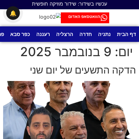
לתוכן
עכשיו בשידור: שידור מוזיקה חופשית
🔔
הוואטסאפ האדום
דף הבית
נתניה
חדרה
הרצליה
רעננה
כפר סבא
פת
יום:
9 בנובמבר 2025
הדקה התשעים של יום שני