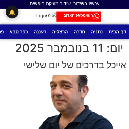
לתוכן
עכשיו בשידור: שידור מוזיקה חופשית
🔔
הוואטסאפ האדום
דף הבית
נתניה
חדרה
הרצליה
רעננה
כפר סבא
פת
יום:
11 בנובמבר 2025
אייכל בדרכים של יום שלישי