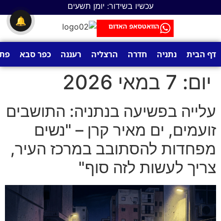
לתוכן
עכשיו בשידור: יומן תשעים
🔔
הוואטסאפ האדום
דף הבית
נתניה
חדרה
הרצליה
רעננה
כפר סבא
פתח
יום:
7 במאי 2026
עלייה בפשיעה בנתניה: התושבים
זועמים, ים מאיר קרן – "נשים
מפחדות להסתובב במרכז העיר,
צריך לעשות לזה סוף"