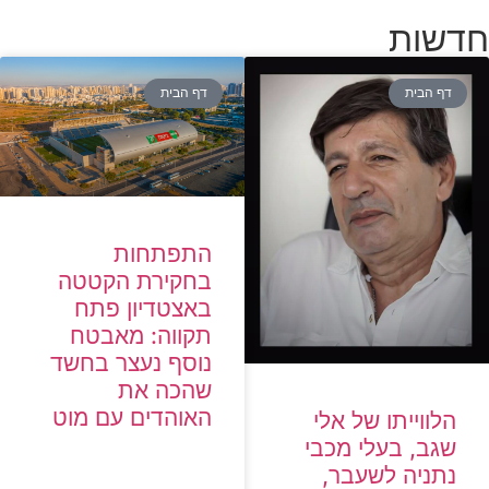
חדשות
דף הבית
דף הבית
התפתחות
בחקירת הקטטה
באצטדיון פתח
תקווה: מאבטח
נוסף נעצר בחשד
שהכה את
האוהדים עם מוט
הלווייתו של אלי
שגב, בעלי מכבי
נתניה לשעבר,