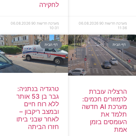
לחקירה
מערכת חדשות 90
06.08.2026
מערכת חדשות 90
06.08.2026
10:31
11:36
דף הבית
דף הבית
טרגדיה בנתניה:
הרצליה עוברת
גבר בן 53 אותר
לרמזורים חכמים:
ללא רוח חיים
מערכת AI חדשה
ובמצב ריקבון –
תלמד את
לאחר שבני ביתו
העומסים בזמן
חזרו הביתה
אמת