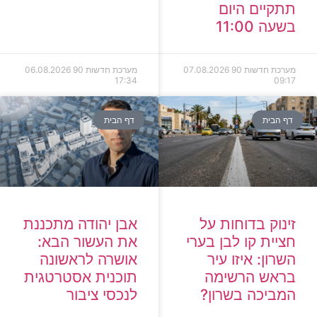
תתקיים היום
בשעה 11:00
מערכת חדשות 90
07.08.2026
מערכת חדשות 90
06.08.2026
17:34
09:17
דף הבית
דף הבית
זינוק בדוחות על
אבן יהודה מתכננת
חציית קו לבן בערי
את העשור הבא:
השרון: איזו עיר
אושרה לראשונה
בראש הרשימה
תוכנית אסטרטגית
המביכה בשרון?
לנכסי ציבור