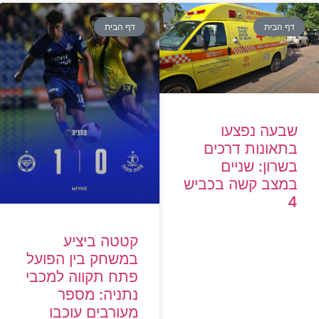
דף הבית
דף הבית
שבעה נפצעו
בתאונות דרכים
בשרון: שניים
במצב קשה בכביש
4
קטטה ביציע
במשחק בין הפועל
פתח תקווה למכבי
נתניה: מספר
מעורבים עוכבו