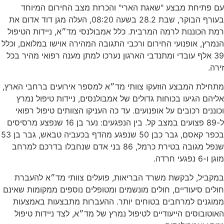
עם פתיחת מבצע "שאגת הארי" והכרזת מצב החירום המיוחד
בעורף הבוקר, שבת 28.2 בשעה 08:20, העלה מגן דוד אדום את
רמת הכוננות לרמה המרבית. כלל אמבולנסי מד״א, ניידות הטיפול
הנמרץ, אופנועי החירום ורכבי התגובה המהירה אוישו במלואם, וכלל
39 אלף עובדי ומתנדבי הארגון נערכו למתן מענה רפואי מהיר בכל
זירה.
מתחילת המבצע הוזעקו צוותי מד״א למספר אירועים ברחבי הארץ,
אליהם הגיעו בכוחות גדולים של אמבולנסים, ניידות טיפול נמרץ
וכוננים רכובים על אופנועים. עד כה העניקו הצוותים טיפול רפואי
ל-89 פצועים במצב קל. בין הנפגעים: נער בן 16 שנפצע מרסיסים
בכפר קאסם, גבר כבן 50 שנפגע מהדף בכעביה טבאש, גבר בן 53
שנפל מגובה בטירת כרמל, 86 בני אדם שנחבלו בדרכם למרחב
מוגן ו-6 נפגעי חרדה.
במקביל, לבקשת משרד הבריאות, פועלים צוותי מד״א להעברת
חולים סיעודיים, חולים מונשמים ומטופלים נוספים ממקומות שאינם
ממוגנים למרחבים בטוחים יותר. ההעברות מתבצעות באמצעות
האוטובוסים הייעודיים לטיפול נמרץ של מד״א, לצד ניידות טיפול