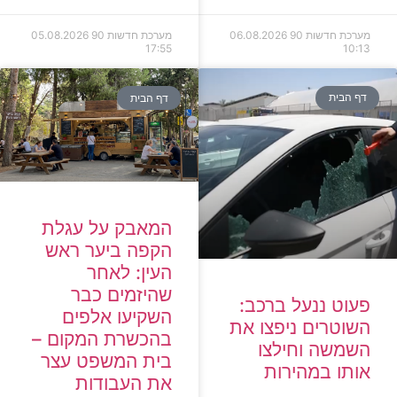
מערכת חדשות 90
06.08.2026
מערכת חדשות 90
05.08.2026
17:55
10:13
דף הבית
דף הבית
המאבק על עגלת
הקפה ביער ראש
העין: לאחר
שהיזמים כבר
פעוט ננעל ברכב:
השקיעו אלפים
השוטרים ניפצו את
בהכשרת המקום –
השמשה וחילצו
בית המשפט עצר
אותו במהירות
את העבודות