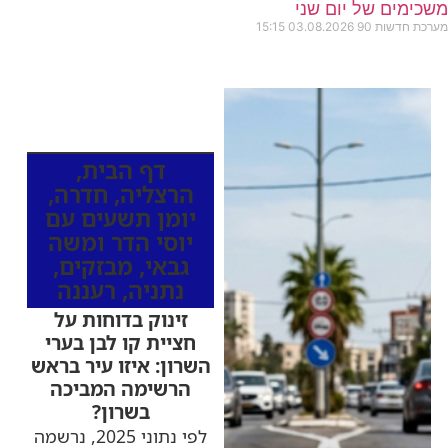
משכימים של יום שני
מערכת חדשות 90
03.08.2026
15:15
כותרות החדשות
מהרדיו
דף הבית
,
הרצליה
,
חדרה
,
יומן תשעים עם
יוסי הדר ומשה
גבאי
,
מבזקים
,
נתניה
,
רעננה
זינוק בדוחות על
חציית קו לבן בערי
השרון: איזו עיר בראש
הרשימה המביכה
בשרון?
לפי נתוני 2025, נרשמה