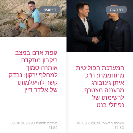
דף הבית
דף הבית
גופת אדם במצב
ריקבון מתקדם
אותרה סמוך
המערכת הפוליטית
למחלף ירקון: נבדק
מתחממת: ח"כ
קשר להיעלמותו
איתן גינזבורג
של אלדר דיין
מרעננה מצטרף
לרשימתו של
נפתלי בנט
מערכת חדשות 90
06.08.2026
מערכת חדשות 90
06.08.2026
11:54
12:33