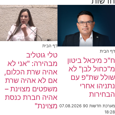
חדשות
דף הבית
דף הבית
טלי גוטליב
ח"כ מיכאל ביטון
מבהירה: "אני לא
מ"כחול לבן" לא
אהיה שרת הכלום,
שולל שת"פ עם
אם לא אהיה שרת
נתניהו אחרי
משפטים מצוינת –
הבחירות
אהיה חברת כנסת
מצוינת"
מערכת חדשות 90
07.08.2026
18:28