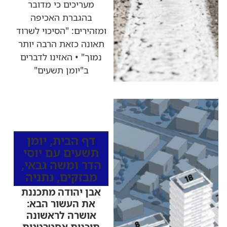
מעריכים כי מדובר
בהגברת האכיפה
ומזהירים: "הסיכוי לשרוד
תאונה כזאת הרבה יותר
נמוך" • האזינו לדברים
ב"יומן תשעים"
כותרות החדשות
מהרדיו
דף הבית
,
יומן
תשעים עם יוסי
הדר ומשה גבאי
,
מבזקים
,
נתניה
אבן יהודה מתכננת
את העשור הבא:
אושרה לראשונה
תוכנית אסטרטגית