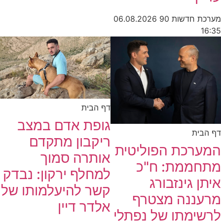
מערכת חדשות 90
06.08.2026
16:35
דף הבית
גופת אדם במצב
דף הבית
ריקבון מתקדם
המערכת הפוליטית
אותרה סמוך
מתחממת: ח"כ
למחלף ירקון: נבדק
איתן גינזבורג
קשר להיעלמותו של
מרעננה מצטרף
אלדר דיין
לרשימתו של נפתלי