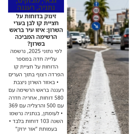
גבאי
,
מבזקים
,
נתניה
,
רעננה
זינוק בדוחות על
חציית קו לבן בערי
השרון: איזו עיר בראש
הרשימה המביכה
בשרון?
לפי נתוני 2025, נרשמה
עלייה חדה במספר
הדוחות על חציית קו
הפרדה רצוף בתוך הערים
• באזור השרון ניצבת
רעננה בראש הרשימה עם
580 דוחות, אחריה חדרה
עם 500 והרצליה עם 369
• לעומתן, בנתניה נרשמו
השנה 103 דוחות בלבד •
בעמותת "אור ירוק"