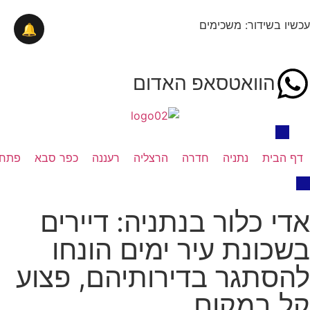
עכשיו בשידור: משכימים
🔔
הוואטסאפ האדום
דף הבית
נתניה
חדרה
הרצליה
רעננה
כפר סבא
פתח 
אדי כלור בנתניה: דיירים
בשכונת עיר ימים הונחו
להסתגר בדירותיהם, פצוע
קל במקום