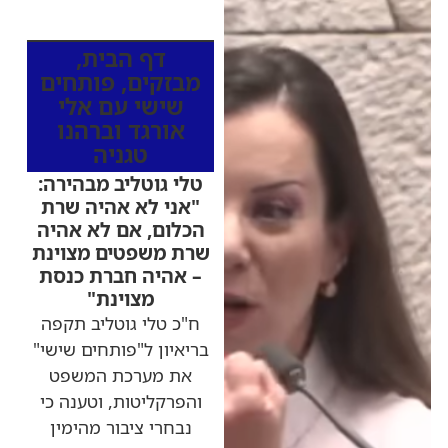
מהרדיו
דף הבית
,
מבזקים
,
פותחים
שישי עם אלי
אורגד וברהנו
טגניה
טלי גוטליב מבהירה:
"אני לא אהיה שרת
הכלום, אם לא אהיה
שרת משפטים מצוינת
– אהיה חברת כנסת
מצוינת"
ח"כ טלי גוטליב תקפה
בריאיון ל"פותחים שישי"
את מערכת המשפט
והפרקליטות, וטענה כי
נבחרי ציבור מהימין