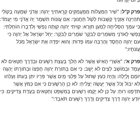
פרק ק"ל:
"שִׁיר הַמַּעֲלוֹת מִמַּעֲמַקִּים קְרָאתִיךָ יְהוָה: אֲדֹנָי שִׁמְעָה בְקוֹלִי
תִּהְיֶינָה אָזְנֶיךָ קַשֻּׁבוֹת לְקוֹל תַּחֲנוּנָי: אִם עֲוֹנוֹת תִּשְׁמָר יָהּ אֲדֹנָי מִי יַעֲמֹד:
כִּי עִמְּךָ הַסְּלִיחָה לְמַעַן תִּוָּרֵא: קִוִּיתִי יְהוָה קִוְּתָה נַפְשִׁי וְלִדְבָרוֹ הוֹחָלְתִּי:
נַפְשִׁי לַאדֹנָי מִשֹּׁמְרִים לַבֹּקֶר שֹׁמְרִים לַבֹּקֶר: יַחֵל יִשְׂרָאֵל אֶל יְהוָה כִּי
עִם יְהוָה הַחֶסֶד וְהַרְבֵּה עִמּוֹ פְדוּת: וְהוּא יִפְדֶּה אֶת יִשְׂרָאֵל מִכֹּל
עֲוֹנֹתָיו:"
פרק א':
"אַשְׁרֵי הָאִישׁ אֲשֶׁר לֹא הָלַךְ בַּעֲצַת רְשָׁעִים וּבְדֶרֶךְ חַטָּאִים לֹא
עָמָד וּבְמוֹשַׁב לֵצִים לֹא יָשָׁב: כִּי אִם בְּתוֹרַת יְהוָה חֶפְצוֹ וּבְתוֹרָתוֹ יֶהְגֶּה
יוֹמָם וָלָיְלָה: וְהָיָה כְּעֵץ שָׁתוּל עַל פַּלְגֵי מָיִם אֲשֶׁר פִּרְיוֹ יִתֵּן בְּעִתּוֹ וְעָלֵהוּ
לֹא יִבּוֹל וְכֹל אֲשֶׁר יַעֲשֶׂה יַצְלִיחַ: לֹא כֵן הָרְשָׁעִים כִּי אִם כַּמֹּץ אֲשֶׁר
תִּדְּפֶנּוּ רוּחַ: עַל כֵּן לֹא יָקֻמוּ רְשָׁעִים בַּמִּשְׁפָּט וְחַטָּאִים בַּעֲדַת צַדִּיקִים: כִּי
יוֹדֵעַ יְהוָה דֶּרֶךְ צַדִּיקִים וְדֶרֶךְ רְשָׁעִים תֹּאבֵד:"