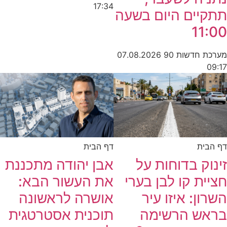
17:34
תתקיים היום בשעה
11:00
מערכת חדשות 90
07.08.2026
09:17
דף הבית
דף הבית
זינוק בדוחות על
אבן יהודה מתכננת
חציית קו לבן בערי
את העשור הבא:
השרון: איזו עיר
אושרה לראשונה
בראש הרשימה
תוכנית אסטרטגית