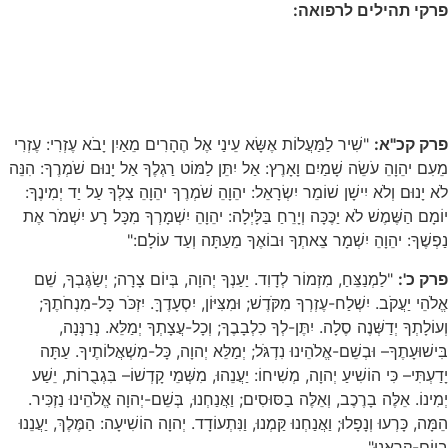
פרקי תהילים לרפואה:
פרק קכ"א:
"שִׁיר לַמַּעֲלוֹת אֶשָּׂא עֵינַי אֶל הֶהָרִים מֵאַיִן יָבֹא עֶזְרִי: עֶזְרִי
מֵעִם יהֵוָהֵ עֹשֵׂה שָׁמַיִם וָאָרֶץ: אַל יִתֵּן לַמּוֹט רַגְלֶךָ אַל יָנוּם שֹׁמְרֶךָ: הִנֵּה
לֹא יָנוּם וְלֹא יִישָׁן שׁוֹמֵר יִשְׂרָאֵל: יהֵוָהֵ שֹׁמְרֶךָ יהֵוָהֵ צִלְּךָ עַל יַד יְמִינֶךָ:
יוֹמָם הַשֶּׁמֶשׁ לֹא יַכֶּכָּה וְיָרֵחַ בַּלָּיְלָה: יהֵוָהֵ יִשְׁמָרְךָ מִכָּל רָע יִשְׁמֹר אֶת
נַפְשֶׁךָ: יהֵוָהֵ יִשְׁמָר צֵאתְךָ וּבוֹאֶךָ מֵעַתָּה וְעַד עוֹלָם:"
פרק כ':
"לַמְנַצֵּחַ, מִזְמוֹר לְדָוִד. יַעַנְךָ יְהוָה, בְּיוֹם צָרָה; יְשַׂגֶּבְךָ, שֵׁם
אֱלֹהֵי יַעֲקֹב. יִשְׁלַח-עֶזְרְךָ מִקֹּדֶשׁ; וּמִצִּיּוֹן, יִסְעָדֶךָּ. יִזְכֹּר כָּל-מִנְחֹתֶךָ;
וְעוֹלָתְךָ יְדַשְּׁנֶה סֶלָה. יִתֶּן-לְךָ כִלְבָבֶךָ; וְכָל-עֲצָתְךָ יְמַלֵּא. נְרַנְּנָה,
בִּישׁוּעָתֶךָ– וּבְשֵׁם-אֱלֹהֵינוּ נִדְגֹּל; יְמַלֵּא יְהוָה, כָּל-מִשְׁאֲלוֹתֶיךָ. עַתָּה
יָדַעְתִּי– כִּי הוֹשִׁיעַ יְהוָה, מְשִׁיחוֹ: יַעֲנֵהוּ, מִשְּׁמֵי קָדְשׁוֹ– בִּגְבֻרוֹת, יֵשַׁע
יְמִינוֹ. אֵלֶּה בָרֶכֶב, וְאֵלֶּה בַסּוּסִים; וַאֲנַחְנוּ, בְּשֵׁם-יְהוָה אֱלֹהֵינוּ נַזְכִּיר.
הֵמָּה, כָּרְעוּ וְנָפָלוּ; וַאֲנַחְנוּ קַּמְנוּ, וַנִּתְעוֹדָד. יְהוָה הוֹשִׁיעָה: הַמֶּלֶךְ, יַעֲנֵנוּ
בְיוֹם-קָרְאֵנוּ"