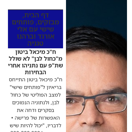
מהרדיו
דף הבית
,
מבזקים
,
פותחים
שישי עם אלי
אורגד וברהנו
טגניה
ח"כ מיכאל ביטון
מ"כחול לבן" לא שולל
שת"פ עם נתניהו אחרי
הבחירות
ח"כ מיכאל ביטון התייחס
בריאיון ל"פותחים שישי"
למצב הפוליטי של כחול
לבן, ולנתוניה הנמוכים
בסקרים ודחה את
האפשרות של פרישה •
לדבריו, "יכול להיות שיש