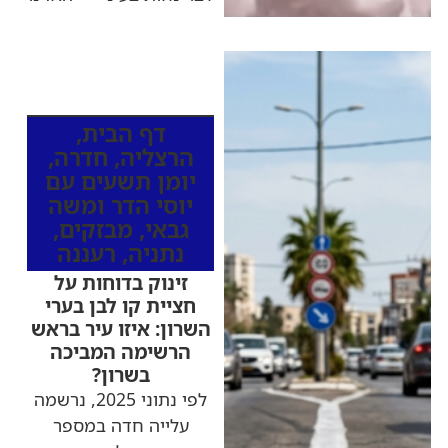
כותרות החדשות
מהרדיו
דף הבית
,
הרצליה
,
חדרה
,
יומן תשעים עם
יוסי הדר ומשה
גבאי
,
מבזקים
,
נתניה
,
רעננה
זינוק בדוחות על
חציית קו לבן בערי
השרון: איזו עיר בראש
הרשימה המביכה
בשרון?
לפי נתוני 2025, נרשמה
עלייה חדה במספר