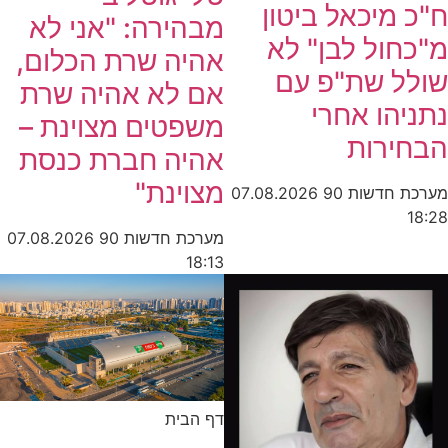
מיכאל ביטון
מבהירה: "אני לא
ול לבן" לא
אהיה שרת הכלום,
ל שת"פ עם
אם לא אהיה שרת
הו אחרי
משפטים מצוינת –
ירות
אהיה חברת כנסת
מצוינת"
חדשות 90
07.08.2026
מערכת חדשות 90
07.08.2026
18:13
דף הבית