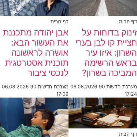
ית
דף הבית
ק בדוחות על
אבן יהודה מתכננת
ת קו לבן בערי
את העשור הבא:
ן: איזו עיר
אושרה לראשונה
ש הרשימה
תוכנית אסטרטגית
יכה בשרון?
לנכסי ציבור
חדשות 90
06.08.2026
מערכת חדשות 90
06.08.2026
17:09
ית