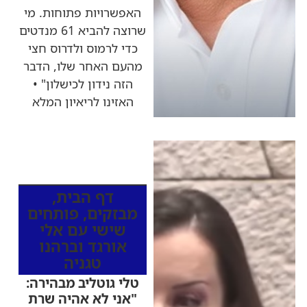
האפשרויות פתוחות. מי
שרוצה להביא 61 מנדטים
כדי לרמוס ולדרוס חצי
מהעם האחר שלו, הדבר
הזה נידון לכישלון" •
האזינו לריאיון המלא
כותרות החדשות
מהרדיו
דף הבית
,
מבזקים
,
פותחים
שישי עם אלי
אורגד וברהנו
טגניה
טלי גוטליב מבהירה:
"אני לא אהיה שרת