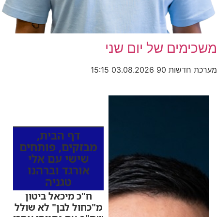
מים של יום שני
חדשות 90
03.08.2026
15:15
כותרות החדשות
מהרדיו
דף הבית
,
מבזקים
,
פותחים
שישי עם אלי
אורגד וברהנו
טגניה
ח"כ מיכאל ביטון
מ"כחול לבן" לא שולל