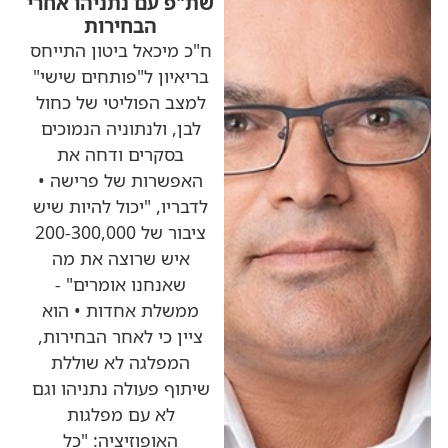
שת"פ עם נתניהו אחרי
הבחירות
ח"כ מיכאל ביטון התייחס
בריאיון ל"פותחים שישי"
למצב הפוליטי של כחול
לבן, ולנתוניה הנמוכים
בסקרים ודחה את
האפשרות של פרישה •
לדבריו, "יכול להיות שיש
ציבור של 200-300,000
איש שרוצה את מה
שאנחנו אומרים" -
ממשלת אחדות • הוא
ציין כי לאחר הבחירות,
המפלגה לא שוללת
שיתוף פעולה נתניהו וגם
לא עם מפלגות
האופוזיציה: "כל