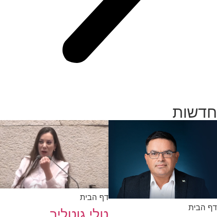
ות
דף הבית
ית
טלי גוטליב