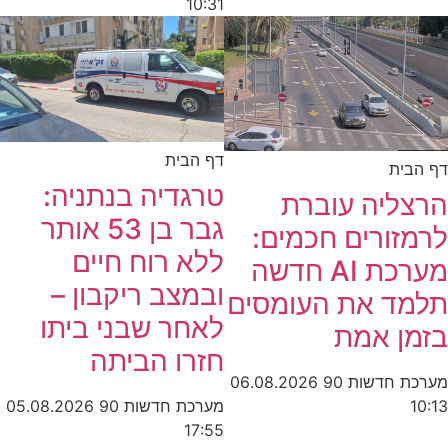
10:31
דף הבית
ית
טרגדיה בנתניה:
ליה עוברת
גבר בן 53 אותר
ורים חכמים:
ללא רוח חיים
מערכת AI חדשה
ובמצב ריקבון –
ד את העומסים
לאחר שבני ביתו
ן אמת
חזרו הביתה
חדשות 90
06.08.2026
מערכת חדשות 90
05.08.2026
17:55