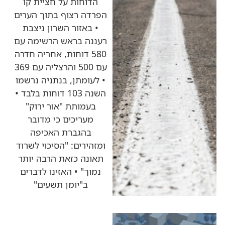
הדוחות על חציית קו
הפרדה רצוף בתוך הערים
• באזור השרון ניצבת
רעננה בראש הרשימה עם
580 דוחות, אחריה חדרה
עם 500 והרצליה עם 369
• לעומתן, בנתניה נרשמו
השנה 103 דוחות בלבד •
בעמותת "אור ירוק"
מעריכים כי מדובר
בהגברת האכיפה
ומזהירים: "הסיכוי לשרוד
תאונה כזאת הרבה יותר
נמוך" • האזינו לדברים
ב"יומן תשעים"
כותרות החדשות