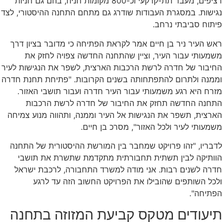
רציפים, מעבר תת-קרקעי וכ-800 מקומות חניה, בהם גם חניות
. במסגרת העבודות שודרג גם מתחם התחנה ההיסטורי, לצד
סביבתי נרחב.
יר ניר בן חיים אמר לקראת הפתיחה כי מדובר בציון דרך
י עבור העיר, וציין שהתחנה החדשה צפויה לחזק את
ר של חדרה לרשת הרכבות הארצית, לשפר את הנגישות לעיר
 ולתרום להתפתחותה בשנים הקרובות. "פתיחת תחנת חדרה
יא רגע משמעותי עבור העיר חדרה ועבור תושבי האזור.
 החדשה תחזק את החיבור של חדרה לרשת הרכבות
, תשפר את הנגישות אל העיר וממנה, ותהווה מנוע צמיחה
י לעיר ולכל האזור", מסרכ בן חיים.
, "זהו פרויקט שמחבר בין המורשת ההיסטורית של התחנה
קה לבין תשתית תחבורתית מתקדמת שתשרת את תושבי
לשנים רבות. אני מודה למשרד התחבורה, לרכבת ישראל
שותפים שהובילו את הפרויקט החשוב הזה עד לרגע
ה".
ודים מטקס קביעת המזוזה בתחנה