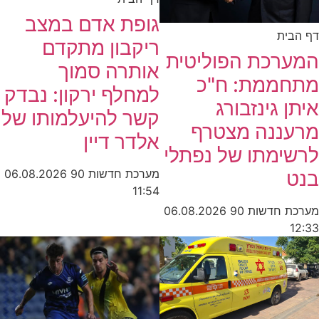
גופת אדם במצב
ית
ריקבון מתקדם
רכת הפוליטית
אותרה סמוך
ממת: ח"כ
למחלף ירקון: נבדק
 גינזבורג
קשר להיעלמותו של
ננה מצטרף
אלדר דיין
ימתו של נפתלי
מערכת חדשות 90
06.08.2026
11:54
חדשות 90
06.08.2026