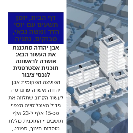
מהרדיו
דף הבית
,
יומן
תשעים עם יוסי
הדר ומשה גבאי
,
מבזקים
,
נתניה
אבן יהודה מתכננת
את העשור הבא:
אושרה לראשונה
תוכנית אסטרטגית
לנכסי ציבור
המועצה המקומית אבן
יהודה אישרה פרוגרמה
לעשור הקרוב שתלווה את
גידול האוכלוסייה הצפוי
מכ-15 אלף ל-23 אלף
תושבים • התוכנית כוללת
מוסדות חינוך, ספורט,