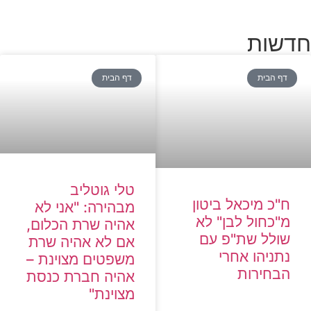
חדשות
דף הבית
דף הבית
טלי גוטליב
ח"כ מיכאל ביטון
מבהירה: "אני לא
מ"כחול לבן" לא
אהיה שרת הכלום,
שולל שת"פ עם
אם לא אהיה שרת
נתניהו אחרי
משפטים מצוינת –
הבחירות
אהיה חברת כנסת
מצוינת"