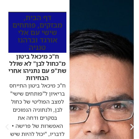
מהרדיו
דף הבית
,
מבזקים
,
פותחים
שישי עם אלי
אורגד וברהנו
טגניה
ח"כ מיכאל ביטון
מ"כחול לבן" לא שולל
שת"פ עם נתניהו אחרי
הבחירות
ח"כ מיכאל ביטון התייחס
בריאיון ל"פותחים שישי"
למצב הפוליטי של כחול
לבן, ולנתוניה הנמוכים
בסקרים ודחה את
האפשרות של פרישה •
לדבריו, "יכול להיות שיש