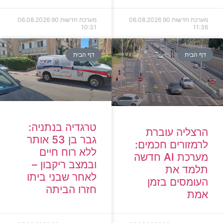
מערכת חדשות 90
06.08.2026
מערכת חדשות 90
06.08.2026
10:31
11:36
דף הבית
דף הבית
טרגדיה בנתניה:
הרצליה עוברת
גבר בן 53 אותר
לרמזורים חכמים:
ללא רוח חיים
מערכת AI חדשה
ובמצב ריקבון –
תלמד את
לאחר שבני ביתו
העומסים בזמן
חזרו הביתה
אמת