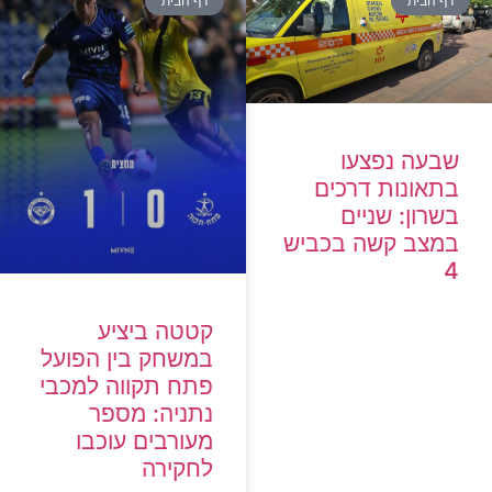
דף הבית
דף הבית
שבעה נפצעו
בתאונות דרכים
בשרון: שניים
במצב קשה בכביש
4
קטטה ביציע
במשחק בין הפועל
פתח תקווה למכבי
נתניה: מספר
מעורבים עוכבו
לחקירה