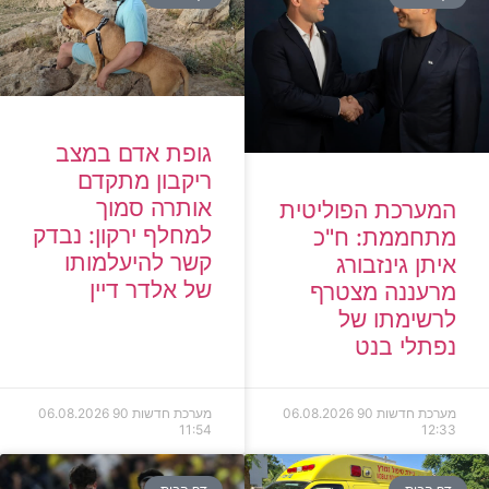
גופת אדם במצב
ריקבון מתקדם
אותרה סמוך
המערכת הפוליטית
למחלף ירקון: נבדק
מתחממת: ח"כ
קשר להיעלמותו
איתן גינזבורג
של אלדר דיין
מרעננה מצטרף
לרשימתו של
נפתלי בנט
מערכת חדשות 90
06.08.2026
מערכת חדשות 90
06.08.2026
11:54
12:33