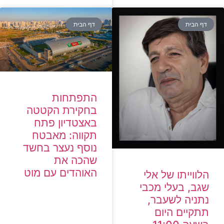
דף הבית
דף הבית
התפתחות
בחקירת הקטטה
באצטדיון פתח
תקווה: מאבטח
נוסף נעצר בחשד
שהכה את
האוהדים עם מוט
הלווייתו של אלי
שגב, בעלי מכבי
נתניה לשעבר,
תתקיים היום