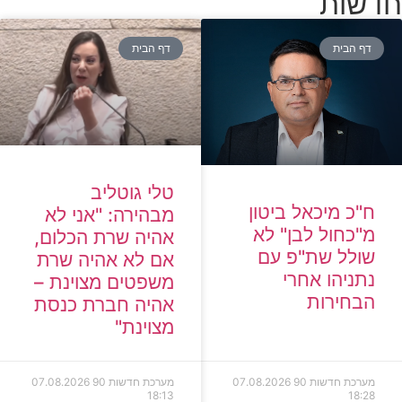
חדשות
דף הבית
דף הבית
טלי גוטליב
ח"כ מיכאל ביטון
מבהירה: "אני לא
מ"כחול לבן" לא
אהיה שרת הכלום,
שולל שת"פ עם
אם לא אהיה שרת
נתניהו אחרי
משפטים מצוינת –
הבחירות
אהיה חברת כנסת
מצוינת"
מערכת חדשות 90
07.08.2026
מערכת חדשות 90
07.08.2026
18:13
18:28