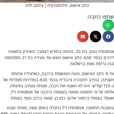
כתב אישום, אילוסטרציה | צילום: ללא
שתפו כתבה:
אנסטסיה נובק, בת 33, נהרגה בחודש דצמבר האחרון בתאונת
דרכים בכפר סבא. כתב אישום הוגש נגד צעירה בת 21 מקלנסווה
בגין גרימת מוות ברשלנות.
על פי כתב האישום, נהגה הנאשמת ברכבה, כשלצידה אחותה
הקטינה, בנתיב תחבורה ציבורית בכפר סבא במהירות מופרזת של
כ-125 קמ"ש. היא לא האטה את רכבה, סטתה מנתיב נסיעתה,
עלתה על אי התנועה ופגעה בעוצמה ברכבה של אנסטסיה ז"ל,
שעמד בצומת ברמזור אדום. כמו כן, פגעה ברכב נוסף בצומת.
בעקבות התאונה, אנסטסיה ז"ל נחבלה באופן קשה, ומותה נקבע
במקום. אחותה של הנאשמת ונהגת נוספת נזקקו לטיפול רפואי.
לצד