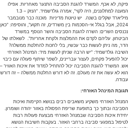
לא אכף. המשרד להגנת הסביבה התנער מאחריות. אפילו
המענה למתלוננים, היה לקוי", אמרה גולדשמיד. "הנזק – 1.3
ד שקלים בשנה. יש טיוטת מדיניות מוכנה כבר מנובמבר
2024, אבל בגלל אי-הסכמות בין משרדים, זה תקוע", והוסיפה: "כאן
ם השרים: השרה להגנת הסביבה והשר הנוסף במשרד
ון. עליהם לקדם את ההמלצות ולקחת אחריות". לשאלתו של
ה ניתן לעשות כבר עכשיו, בלי לחכות להחלטת ממשלה?
גולדשמיד: "יש הרבה שניתן לעשות מיד: המינהל האזרחי
הפעיל פקחים, לעצור עבריינים, לשפר שיתוף פעולה עם כיבוי
שרד להגנת הסביבה יכול להתחיל למדוד את איכות האוויר –
 עשה את זה מעולם. זה לא דורש החלטת ממשלה – זה דורש
 המינהל האזרחי
:
האזרחי משקיע משאבים רבים בנושא הקיימות ואיכות
 ובתוך כך בתופעת שריפת הפסולת באזור יהודה ושומרון.
 איכות הסביבה שבמנהל האזרחי מבצעת פעולות רבות
 במפגעי סביבה ברחבי האזור. בעקבות חשיבות הנושא