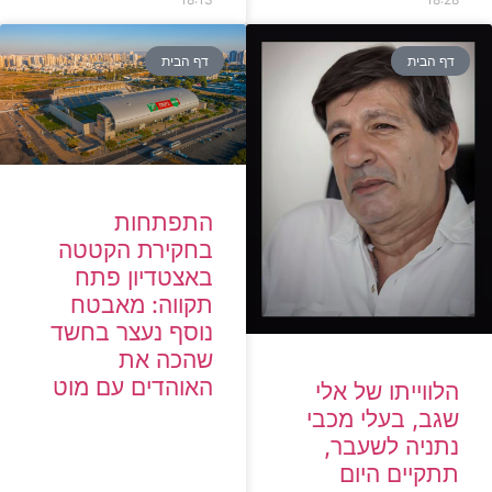
ף הבית
דף הבית
התפתחות
בחקירת הקטטה
באצטדיון פתח
תקווה: מאבטח
נוסף נעצר בחשד
שהכה את
האוהדים עם מוט
ווייתו של אלי
ב, בעלי מכבי
תניה לשעבר,
קיים היום