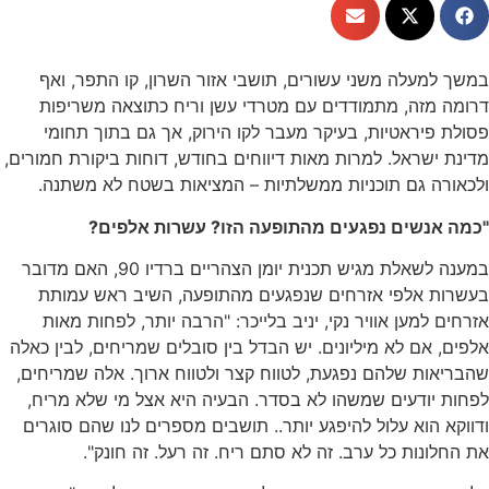
מעלה משני עשורים, תושבי אזור השרון, קו התפר, ואף
מזה, מתמודדים עם מטרדי עשן וריח כתוצאה משריפות
פיראטיות, בעיקר מעבר לקו הירוק, אך גם בתוך תחומי
ישראל. למרות מאות דיווחים בחודש, דוחות ביקורת חמורים,
ה גם תוכניות ממשלתיות – המציאות בשטח לא משתנה.
אנשים נפגעים מהתופעה הזו? עשרות אלפים?
במענה לשאלת מגיש תכנית יומן הצהריים ברדיו 90, האם מדובר
ת אלפי אזרחים שנפגעים מהתופעה, השיב ראש עמותת
 למען אוויר נקי, יניב בלייכר: "הרבה יותר, לפחות מאות
 אם לא מיליונים. יש הבדל בין סובלים שמריחים, לבין כאלה
ות שלהם נפגעת, לטווח קצר ולטווח ארוך. אלה שמריחים,
יודעים שמשהו לא בסדר. הבעיה היא אצל מי שלא מריח,
 הוא עלול להיפגע יותר.. תושבים מספרים לנו שהם סוגרים
ונות כל ערב. זה לא סתם ריח. זה רעל. זה חונק".