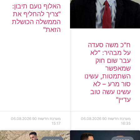
האלוף נועם תיבון:
"צריך להחליף את
הממשלה הכושלת
הזאת"
"כ משה סעדה
 מבהיר: "לא
בר שום חוק
מאפשר
שתמטות, עשינו
ור מרע – לא
ינו עשה טוב
יין"
רכת חדשות 90
06.08.2026
מערכת חדשות 90
06.08.2026
15:17
16: