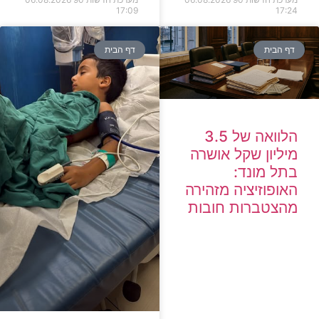
17:09
17:
ף הבית
דף הבית
הלוואה של 3.5
ליון שקל אושרה
תל מונד:
ופוזיציה מזהירה
הצטברות חובות