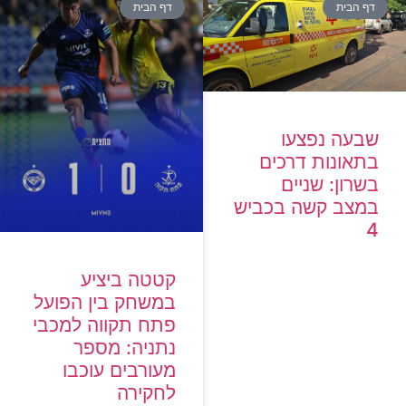
ף הבית
דף הבית
בעה נפצעו
תאונות דרכים
רון: שניים
מצב קשה בכביש
קטטה ביציע
במשחק בין הפועל
פתח תקווה למכבי
נתניה: מספר
מעורבים עוכבו
לחקירה