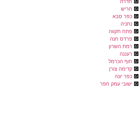
רה
יש
ר סבא
יה
ח תקווה
דס חנה
ת השרון
ננה
ף הכרמל
מה צורן
 יונה
ובי עמק חפר