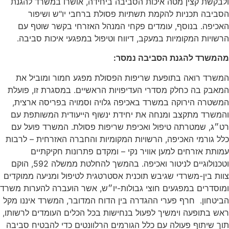
 קצין מטה איכות הסביבה ביחידה, אושרו במשרד להגנת
 תכניות להקמת תשתיות פסולת ברחבי יו"ש ושיפור
. בנוסף, עומדים פקחי המנהל האזרחי בקשר שוטף עם
ת המקומיות במעקב, דיווח וטיפול במפגעי איכות סביבה.
ד להגנת הסביבה נמסר:
 רואה בתופעת שריפות הפסולת מפגע חמור ומוביל את
בה כחלק מסדרי העדיפויות הראשיים. במסגרת זו, פועלת
ה הירוקה במשרד באכיפה גלויה וסמויה בפריסה ארצית,
ד מתקצב ומנחה את יחידת ינשוף הייעודית המשותפת עם
 שמטרתה טיפול ואכיפת שריפות פסולת. המשרד פועל עם
רמי האכיפה, הרשויות המקומיות והחברה האזרחית – לרבות
אזרחים למען אוויר נקי – ומקדם פתרונות חקיקתיים
וטכנולוגיים לניטור ואכיפה. בהמשך להחלטת ממשלה 592, הוקם
ין-משרדי שגיבש תוכנית אסטרטגית לטיפול ומניעה ממוקדים
ים במפגעים חוצי גבולות-יו״ש, אשר הועברה להערות משרד
ן. חרף פערי ההגדרה בין הדוח המדובר, המשרד איננו מקל
ופעה וימשיך לפעול בנחישות בכל הכלים העומדים לרשותו,
תוף פעולה עם כלל הגורמים הרלוונטים כדי להבטיח סביבה