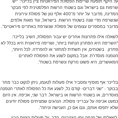
ף תופעת שריפות הפסולת הפיראטיות ציין בלייכר: "יש
 גם בישראל וגם בשטחי הרשות הפלסטינית לפי מבקר
המדינה, מדובר על יותר מ־400 אלף טון של פסולת עירונית
ת מדי שנה בשטחי הרשות. בישראל, עוד מאות אלפים.
 במספרים עצומים של פסולת שנשרפת באתרים פיראטיים".
אילו פתרונות אחרים יש עבור הפסולת, השיב בלייכר:
ה היא הפתרון הנחות ביותר, ושריפה פיראטית היא בכלל לא
 בשטחים, אין תשתית למחזור או להפרדה. לכל היותר,
 מוסדרת. אבל במקום לשנע את הפסולת לאתרים
רים, היא פשוט נזרקת ונשרפת בשטח".
 אף מוסיף ומסביר אילו פעולות לטעמו, ניתן לנקוט כבר מחר
: "שני דברים- קודם כל, לשנע את כל הפסולת לאתרי הטמנה
ם, או בשטחי הרשות או בישראל. דבר שני, אכיפה. אין היום
כיפה על עברייני פסולת. הנהגים שמציתים פסולת יודעים
פסו אותם, וגם אם כן, הענישה זניחה".
ו של מנחה יומן הצהריים, הדר, על פעילות הצוות הבין