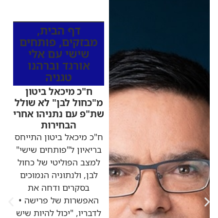
כותרות החדשות
מהרדיו
דף הבית
,
מבזקים
,
פותחים
שישי עם אלי
אורגד וברהנו
טגניה
ח"כ מיכאל ביטון
מ"כחול לבן" לא שולל
שת"פ עם נתניהו אחרי
הבחירות
ח"כ מיכאל ביטון התייחס
בריאיון ל"פותחים שישי"
למצב הפוליטי של כחול
לבן, ולנתוניה הנמוכים
בסקרים ודחה את
האפשרות של פרישה •
לדבריו, "יכול להיות שיש