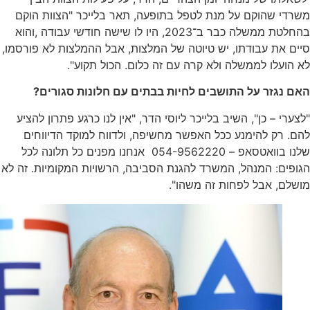
שהוקם על מנת לטפל בתופעה, תאר בלייכר "הצוות הוקם
בהחלטת ממשלה כבר ב־2023, היו לו שישה חודשי עבודה ,והוא
ת עבודתו, יש טיוטה של המלצות, אבל ההמלצות לא פורסמו,
לו לממשלה ולא קרה עם זה כלום. הכול תקוע".
גזר על התושבים לחיות בבתים עם חלונות סגורים?
 – כן", השיב בלייכר ליוסי הדר, "אין לנו כרגע פתרון להציע
ק להימנע ככל האפשר מחשיפה, ולדווח למוקד הדיווחים
שלנו בוואטסאפ – 054-9562220 אנחנו מפנים כל תלונה לכל
: המנהל, המשרד להגנת הסביבה, הרשויות המקומיות. זה לא
 אבל לפחות זה משהו".