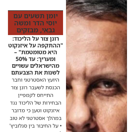
מהרדיו
יומן תשעים עם
יוסי הדר ומשה
גבאי
,
מבזקים
רונן צור על הליכוד:
"ההתקפה על איזנקוט
היא מטומטמת" –
ומעריך: עד 50%
מהישראלים עשויים
לשנות את הצבעתם
היועץ האסטרטגי וחבר
הכנסת לשעבר רונן צור
התייחס לקמפיין
הבחירות של הליכוד נגד
איזנקוט וטען כי מדובר
במהלך אסטרטגי לא טוב
• על החיבור בין סגלוביץ'