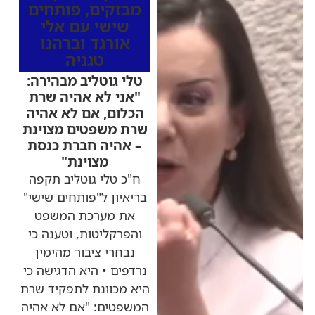
מבזקים
,
פותחים
שישי עם אלי
אורגד וברהנו
טגניה
טלי גוטליב מבהירה:
"אני לא אהיה שרת
הכלום, אם לא אהיה
שרת משפטים מצוינת
– אהיה חברת כנסת
מצוינת"
ח"כ טלי גוטליב תקפה
בריאיון ל"פותחים שישי"
את מערכת המשפט
והפרקליטות, וטענה כי
נבחרי ציבור מהימין
נרדפים • היא הדגישה כי
היא מכוונת לתפקיד שרת
המשפטים: "אם לא אהיה