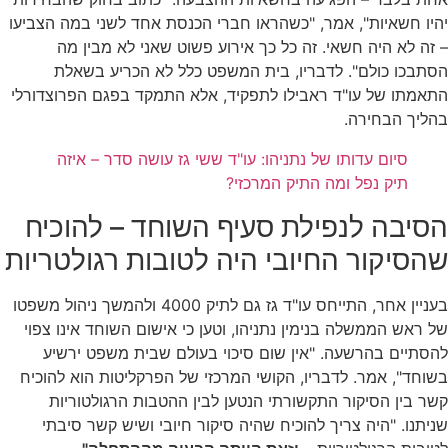
יהיו חשאיות", אמר, "כשהראו חברי הכנסת אחד לשני במה הצביעו
– זה לא היה חשאי. זה כל כך אירוע פשוט שאני לא מבין מה
הסתבכו כולם". לדבריו, בית המשפט כלל לא הכריע בשאלת
התאמתו של עו"ד ראבילו לתפקיד, אלא התמקד בפגם הפרוצדורלי
בהליך הבחירה.
סיום עדותו של נתניהו: עו"ד ששי גז עושה סדר – איזה
תיק נפל ומה התיק המרכזי?
הסיבה לנפילת סעיף השוחד – להוכיח
שהסיקור החיובי היה לטובות רגולטריות
בעניין אחר, התייחס עו"ד גז גם לתיק 4000 ולהמשך ניהול משפטו
של ראש הממשלה בנימין נתניהו, וטען כי אישום השוחד אינו צפוי
להסתיים בהרשעה. "אין שום סיכוי בעולם שבית משפט ירשיע
בשוחד", אמר. לדבריו, הקושי המרכזי של הפרקליטות הוא להוכיח
קשר בין הסיקור התקשורתי הנטען לבין ההטבות הרגולטוריות
שניתנו. "היה צריך להוכיח שהיה סיקור חיובי ושיש קשר סיבתי