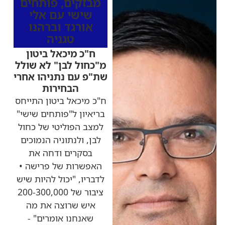
מבזקים
,
פותחים
שישי עם אלי
אורגד וברהנו
טגניה
ח"כ מיכאל ביטון
מ"כחול לבן" לא שולל
שת"פ עם נתניהו אחרי
הבחירות
ח"כ מיכאל ביטון התייחס
בריאיון ל"פותחים שישי"
למצב הפוליטי של כחול
לבן, ולנתוניה הנמוכים
בסקרים ודחה את
האפשרות של פרישה •
לדבריו, "יכול להיות שיש
ציבור של 200-300,000
איש שרוצה את מה
שאנחנו אומרים" -