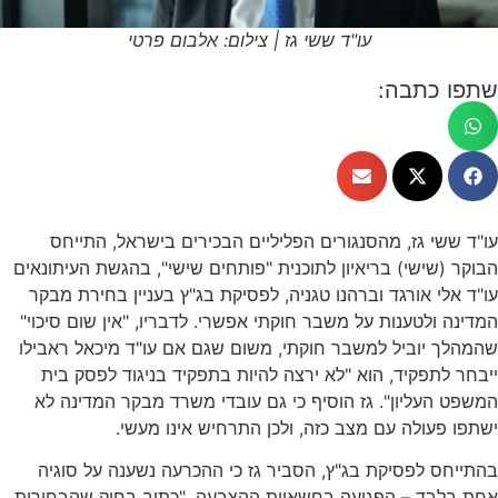
עו"ד ששי גז | צילום: אלבום פרטי
שתפו כתבה:
עו"ד ששי גז, מהסנגורים הפליליים הבכירים בישראל, התייחס
הבוקר (שישי) בריאיון לתוכנית "פותחים שישי", בהגשת העיתונאים
עו"ד אלי אורגד וברהנו טגניה, לפסיקת בג"ץ בעניין בחירת מבקר
המדינה ולטענות על משבר חוקתי אפשרי. לדבריו, "אין שום סיכוי"
שהמהלך יוביל למשבר חוקתי, משום שגם אם עו"ד מיכאל ראבילו
ייבחר לתפקיד, הוא "לא ירצה להיות בתפקיד בניגוד לפסק בית
המשפט העליון". גז הוסיף כי גם עובדי משרד מבקר המדינה לא
ישתפו פעולה עם מצב כזה, ולכן התרחיש אינו מעשי.
בהתייחס לפסיקת בג"ץ, הסביר גז כי ההכרעה נשענה על סוגיה
אחת בלבד – הפגיעה בחשאיות ההצבעה. "כתוב בחוק שהבחירות