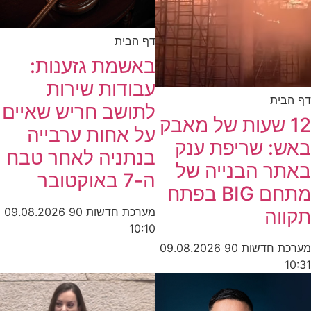
דף הבית
באשמת גזענות:
עבודות שירות
דף הבית
לתושב חריש שאיים
12 שעות של מאבק
על אחות ערבייה
באש: שריפת ענק
בנתניה לאחר טבח
באתר הבנייה של
ה-7 באוקטובר
מתחם BIG בפתח
מערכת חדשות 90
09.08.2026
תקווה
10:10
מערכת חדשות 90
09.08.2026
10:31