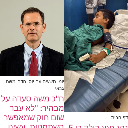
יומן תשעים עם יוסי הדר ומשה
גבאי
ח"כ משה סעדה על
מבהיר: "לא עבר
שום חוק שמאפשר
דף הבית
השתמטות, עשינו
נהג פגע בילד בן 5