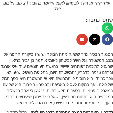
עו"ד ששי גז, השר לביטחון לאומי איתמר בן גביר | צילום: אלבום
פרטי
שתפו כתבה:
הסנגור הבכיר עו"ד ששי גז מתח הבוקר (שישי) ביקורת חריפה על
מצב המשטרה ועל השר לביטחון לאומי איתמר בן גביר בריאיון
שהעניק לתוכנית "פותחים שישי" בהגשת העיתונאים עו"ד אלי אורגד
וברהנו טגניה. לדבריו, "המשטרה היום, בתקופת השפל, שאני לא
זוכר כמוה". הוא הוסיף כי התחושה היא ש"המשטרה היא בסך הכול
של כולנו", אך במקום לעסוק באכיפה ובביטחון הציבור, היא שקועה
במאבקים פנימיים ובסערות תקשורתיות. גז טען כי אחד הכשלים
המרכזיים הוא בתחום המודיעין, ושאל כיצד ייתכן שאירועים רחבי
היקף, כמו הפגנות וחסימות כבישים, אינם מסוכלים מראש.
לדבריו, האחריות למצב מתחילה בדרג הפוליטי.
"הכול מתחיל