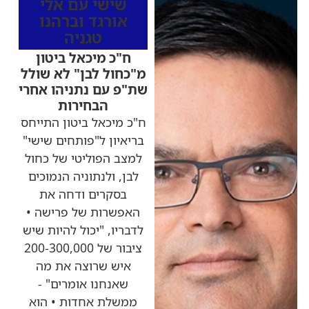
שישי עם אלי
אורגד וברהנו
טגניה
ח"כ מיכאל ביטון
מ"כחול לבן" לא שולל
שת"פ עם נתניהו אחרי
הבחירות
ח"כ מיכאל ביטון התייחס
בריאיון ל"פותחים שישי"
למצב הפוליטי של כחול
לבן, ולנתוניה הנמוכים
בסקרים ודחה את
האפשרות של פרישה •
לדבריו, "יכול להיות שיש
ציבור של 200-300,000
איש שרוצה את מה
שאנחנו אומרים" -
ממשלת אחדות • הוא