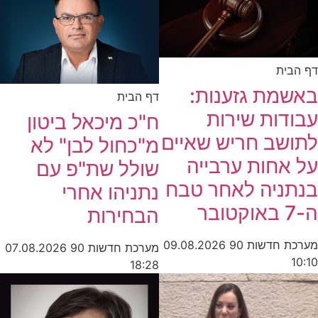
דף הבית
באשמת גזענות:
דף הבית
עבודות שירות
ח"כ מיכאל ביטון
לתושב חריש שאיים
מ"כחול לבן" לא
על אחות ערבייה
שולל שת"פ עם
בנתניה לאחר טבח
נתניהו אחרי
ה-7 באוקטובר
הבחירות
מערכת חדשות 90
09.08.2026
מערכת חדשות 90
07.08.2026
10:10
18:28