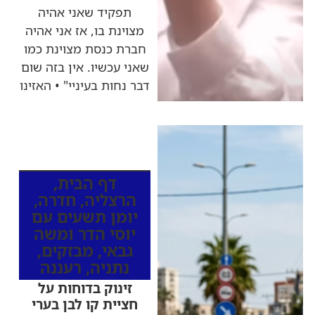
תפקיד שאני אהיה
מצוינת בו, אז אני אהיה
חברת כנסת מצוינת כמו
שאני עכשיו. אין בזה שום
דבר נחות בעיניי" • האזינו
כותרות החדשות
מהרדיו
דף הבית
,
הרצליה
,
חדרה
,
יומן תשעים עם
יוסי הדר ומשה
גבאי
,
מבזקים
,
נתניה
,
רעננה
זינוק בדוחות על
חציית קו לבן בערי