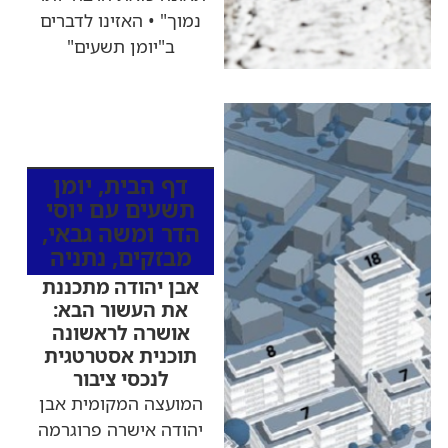
נמוך" • האזינו לדברים
ב"יומן תשעים"
כותרות החדשות
מהרדיו
דף הבית
,
יומן
תשעים עם יוסי
הדר ומשה גבאי
,
מבזקים
,
נתניה
אבן יהודה מתכננת
את העשור הבא:
אושרה לראשונה
תוכנית אסטרטגית
לנכסי ציבור
המועצה המקומית אבן
יהודה אישרה פרוגרמה