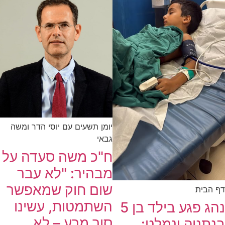
יומן תשעים עם יוסי הדר ומשה
גבאי
ח"כ משה סעדה על
מבהיר: "לא עבר
שום חוק שמאפשר
דף הבית
השתמטות, עשינו
נהג פגע בילד בן 5
סור מרע – לא
בנתניה ונמלט: