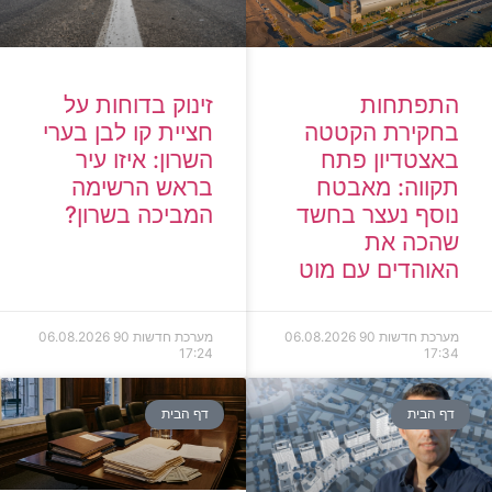
זינוק בדוחות על
התפתחות
חציית קו לבן בערי
בחקירת הקטטה
השרון: איזו עיר
באצטדיון פתח
בראש הרשימה
תקווה: מאבטח
המביכה בשרון?
נוסף נעצר בחשד
שהכה את
האוהדים עם מוט
מערכת חדשות 90
06.08.2026
מערכת חדשות 90
06.08.2026
17:24
17:34
דף הבית
דף הבית