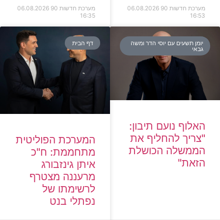
מערכת חדשות 90
06.08.2026
מערכת חדשות 90
06.08.2026
16:35
16:53
יומן תשעים עם יוסי הדר ומשה
דף הבית
גבאי
האלוף נועם תיבון:
"צריך להחליף את
המערכת הפוליטית
הממשלה הכושלת
מתחממת: ח"כ
הזאת"
איתן גינזבורג
מרעננה מצטרף
לרשימתו של
נפתלי בנט