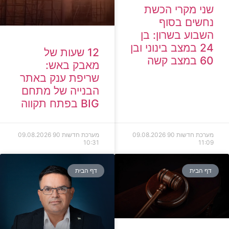
שני מקרי הכשת
נחשים בסוף
השבוע בשרון: בן
24 במצב בינוני ובן
12 שעות של
60 במצב קשה
מאבק באש:
שריפת ענק באתר
הבנייה של מתחם
BIG בפתח תקווה
מערכת חדשות 90
09.08.2026
מערכת חדשות 90
09.08.2026
10:31
11:09
דף הבית
דף הבית