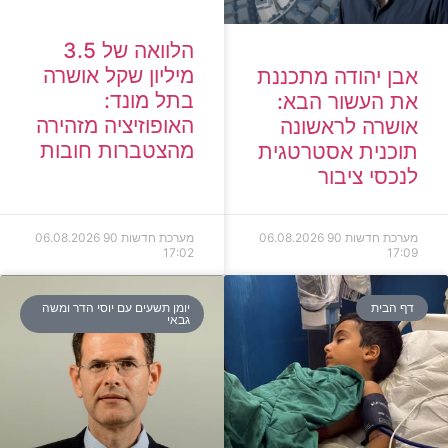
הלוואה של 3.5
מיליון שקל אושרה
אבן יהודה מתכננת
בתל מונד:
את העשור הבא:
האופוזיציה מזהירה
אושרה לראשונה
מהצטברות חובות
תוכנית אסטרטגית
לנכסי ציבור
מערכת חדשות 90
06.08.2026
מערכת חדשות 90
06.08.2026
17:02
17:09
דף הבית
יומן תשעים עם יוסי הדר ומשה
גבאי