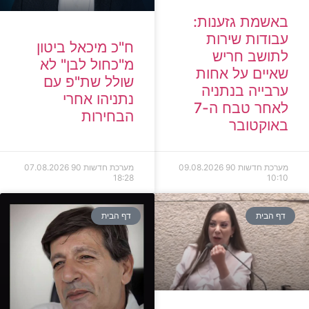
באשמת גזענות:
עבודות שירות
ח"כ מיכאל ביטון
לתושב חריש
מ"כחול לבן" לא
שאיים על אחות
שולל שת"פ עם
ערבייה בנתניה
נתניהו אחרי
לאחר טבח ה-7
הבחירות
באוקטובר
מערכת חדשות 90
09.08.2026
מערכת חדשות 90
07.08.2026
18:28
10:10
דף הבית
דף הבית