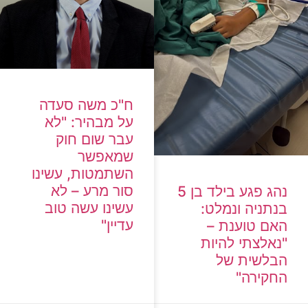
ח"כ משה סעדה
על מבהיר: "לא
עבר שום חוק
שמאפשר
השתמטות, עשינו
סור מרע – לא
נהג פגע בילד בן 5
עשינו עשה טוב
בנתניה ונמלט:
עדיין"
האם טוענת –
"נאלצתי להיות
הבלשית של
החקירה"