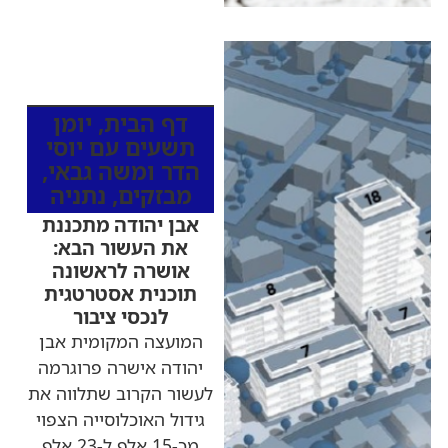
כותרות החדשות
מהרדיו
דף הבית
,
יומן
תשעים עם יוסי
הדר ומשה גבאי
,
מבזקים
,
נתניה
אבן יהודה מתכננת
את העשור הבא:
אושרה לראשונה
תוכנית אסטרטגית
לנכסי ציבור
המועצה המקומית אבן
יהודה אישרה פרוגרמה
לעשור הקרוב שתלווה את
גידול האוכלוסייה הצפוי
מכ-15 אלף ל-23 אלף