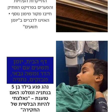
התייקרות העלויות
והפערים בפרויקט הוותיק
חייבו מקור מימון נוסף •
האזינו לדברים ב"יומן
תשעים"
כותרות החדשות
מהרדיו
דף הבית
,
יומן
תשעים עם יוסי
הדר ומשה גבאי
,
מבזקים
,
נתניה
נהג פגע בילד בן 5
בנתניה ונמלט: האם
טוענת – "נאלצתי
להיות הבלשית של
החקירה"