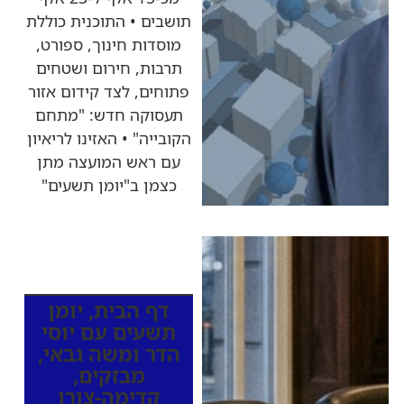
תושבים • התוכנית כוללת
מוסדות חינוך, ספורט,
תרבות, חירום ושטחים
פתוחים, לצד קידום אזור
תעסוקה חדש: "מתחם
הקובייה" • האזינו לריאיון
עם ראש המועצה מתן
כצמן ב"יומן תשעים"
כותרות החדשות
מהרדיו
דף הבית
,
יומן
תשעים עם יוסי
הדר ומשה גבאי
,
מבזקים
,
קדימה-צורן