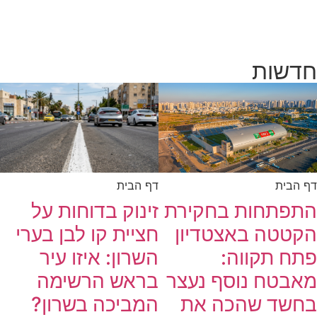
חדשות
דף הבית
דף הבית
זינוק בדוחות על
התפתחות בחקירת
חציית קו לבן בערי
הקטטה באצטדיון
השרון: איזו עיר
פתח תקווה:
בראש הרשימה
מאבטח נוסף נעצר
המביכה בשרון?
בחשד שהכה את