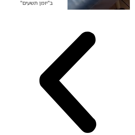
ב"יומן תשעים"