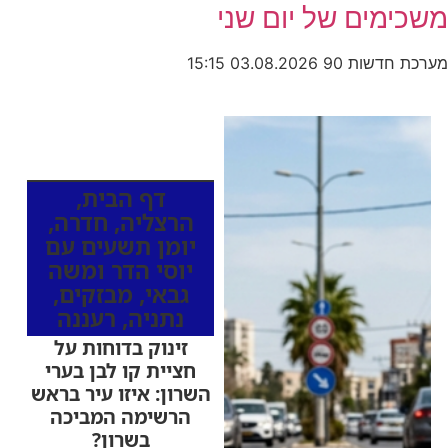
משכימים של יום שני
מערכת חדשות 90
03.08.2026
15:15
כותרות החדשות
מהרדיו
דף הבית
,
הרצליה
,
חדרה
,
יומן תשעים עם
יוסי הדר ומשה
גבאי
,
מבזקים
,
נתניה
,
רעננה
זינוק בדוחות על
חציית קו לבן בערי
השרון: איזו עיר בראש
הרשימה המביכה
בשרון?