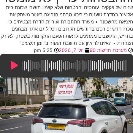
שנים של פקקים, עומסים והבטחות שלא קוימו: תושבי שכונת בית
אליעזר בחדרה טוענים כי ריכוז מבחני הנהיגה באזור משתק את
היציאה מהשכונה • משרד התחבורה ועיריית חדרה מבטיחים כי
מכרז חדש יפורסם בחודשים הקרובים ויכלול גם אתר מבחנים
בחריש, התושבים ממתינים לראות הפעם התקדמות בשטח, ולא רק
הצהרות • האזינו לריאיון עם תושבת האזור ב"יומן תשעים"
מערכת חדשות 90
יולי 7, 2026
5:25 pm
9:24
/
0:00