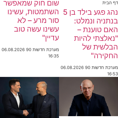
שום חוק שמאפשר
דף הבית
השתמטות, עשינו
נהג פגע בילד בן 5
סור מרע – לא
בנתניה ונמלט:
עשינו עשה טוב
האם טוענת –
עדיין"
"נאלצתי להיות
הבלשית של
מערכת חדשות 90
06.08.2026
החקירה"
16:35
מערכת חדשות 90
06.08.2026
16:53