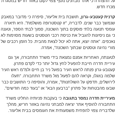
על ההצהרה כי אתר מבחנים נוסף צפוי לקום באזור חריש במסגרת
מכרז חדש.
קרנית קעטבע-גרון,
תושבת בית אליעזר, סיפרה כי מדובר במאבק
שנמשך כבר שנים. לדבריה, "זו קטסטרופה מושלמת". היא תיארה
עומסי תנועה בלתי פוסקים בתוך השכונה, סמוך לבתי הספר, וטענה
כי גם ניסיונות להגביל את כניסת רכבי הטסטים בשעות מסוימות לא
נאכפים. "אתה יוצא, אתה לא יכול לצאת מהבית. כל הזמן רכבים של
מורי נהיגה וטסטים שבתוך השכונה", אמרה.
לטענתה, האחריות אמנם נמצאת בידי משרד התחבורה, אך גם
עיריית חדרה חייבת להפעיל לחץ גדול יותר כדי לקדם פתרון.
קעטבע-גרון פנתה לראש העיר בפועל ניר בן חיים ולמ"מ ראש העיר
שלמה בוזגלו, וקראה להם לפעול מול משרד התחבורה. "תעלו
לירושלים, תדפקו על השולחנות!", אמרה, והוסיפה כי התושבים כבר
שבעו מהבטחות על פתרון "ברבעון הבא" או "בעוד כמה חודשים".
מעיריית חדרה נמסר בתגובה
כי בעקבות פניותיה החליט משרד
התחבורה להוסיף אתר יציאה למבחני נהיגה באזור חריש, מהלך
שלדבריה צפוי להפחית משמעותית את העומסים בבית אליעזר.