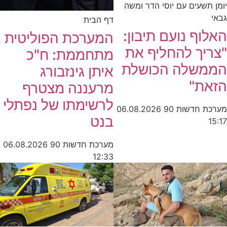
יומן תשעים עם יוסי הדר ומשה
גבאי
דף הבית
האלוף נועם תיבון:
המערכת הפוליטית
"צריך להחליף את
מתחממת: ח"כ
הממשלה הכושלת
איתן גינזבורג
הזאת"
מרעננה מצטרף
לרשימתו של נפתלי
מערכת חדשות 90
06.08.2026
בנט
15:17
מערכת חדשות 90
06.08.2026
12:33