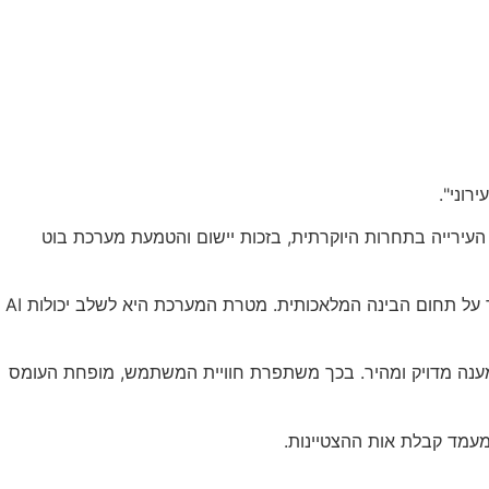
רוני".
ירייה בתחרות היוקרתית, בזכות יישום והטמעת מערכת בוט
הפרויקט מהווה חלק ממהפכת העיר החכמה שמובילה העירייה בשנים האחרונות, בהובלת אגף המחשוב ומערכות המידע, עם דגש מיוחד על תחום הבינה המלאכותית. מטרת המערכת היא לשלב יכולות AI
מענה מדויק ומהיר. בכך משתפרת חוויית המשתמש, מופחת העומס
במעמד קבלת אות ההצטיינות.