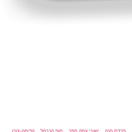
פרדס חנה
ישובי עמק חפר
חוף הכרמל
קדימה-צורן