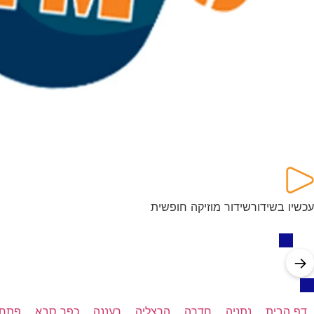
עכשיו בשידור
שידור מוזיקה חופשית
→
דף הבית
נתניה
חדרה
הרצליה
רעננה
כפר סבא
פתח 