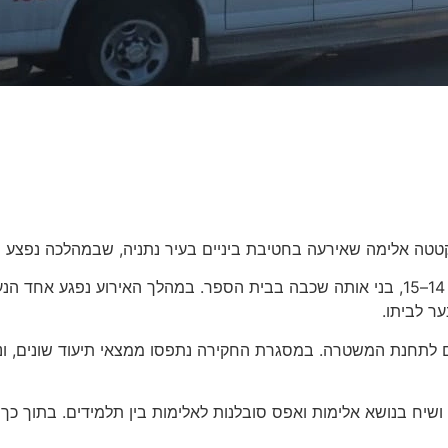
ימה שאירעה בחטיבת ביניים בעיר נתניה, שבמהלכה נפצע נער בן 14 
חקירת המשטרה נפתחה עם קבלת דיווח על קטטה בין תלמידים בני 14–15, בני אותה שכבה בבית הס
ר לביתו.
הם לתחנת המשטרה. במסגרת החקירה נתפסו ממצאי תיעוד שונים, ונ
 ושיח בנושא אלימות ואפס סובלנות לאלימות בין תלמידים. בתוך 