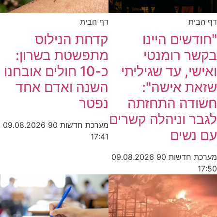
דף הבית
דף הבית
קדחת הנילוס
"חודשים היינו
מתפשטת בשרון:
בקשר רומנטי
כ-10 חולים אובחנו
ואישי, עד שגיליתי
השנה ואדם אחד
שזאת אישה":
נפטר
חשודה התחזתה
לגבר וניהלה קשרים
מערכת חדשות 90
09.08.2026
עם נשים
17:41
מערכת חדשות 90
09.08.2026
17:50