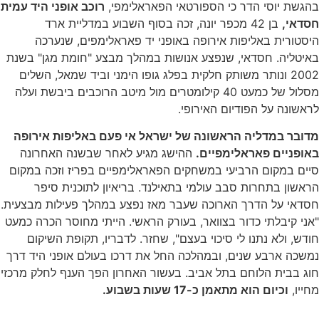
בהגשת יוסי הדר כי הספורטאי הפאראלימפי,
רוכב אופני היד עמית
חסדאי,
בן 42 מכפר יונה, זכה בסוף השבוע במדליית ארד
היסטורית באליפות אירופה באופני יד פאראלימפים, שנערכה
באיטליה. חסדאי, שנפצע אנושות במהלך מבצע "חומת מגן" בשנת
2002 ונותר משותק חלקית בפלג גופו הימני וביד שמאל, השלים
מסלול של כמעט 40 קילומטרים מול מיטב הרוכבים ביבשת ועלה
לראשונה על הפודיום האירופי.
מדובר במדליה הראשונה של ישראל אי פעם באליפות אירופה
באופניים פאראלימפיים.
ההישג מגיע לאחר שבשנה האחרונה
סיים במקום הרביעי במשחקים הפאראלימפיים בפריז וזכה במקום
הראשון בתחרות סבב עולמי בתאילנד. בריאיון לתוכנית סיפר
חסדאי על הדרך הארוכה שעבר מאז נפצע במהלך פעילות מבצעית.
"אני קיבלתי כדור בצוואר, בעורק הראשי. הייתי מחוסר הכרה כמעט
חודש, ולא נתנו לי סיכוי בעצם", שחזר. לדבריו, תקופת השיקום
נמשכה ארבע שנים, ובמהלכה החל את דרכו בעולם אופני היד דרך
חוג בבית הלוחם בתל אביב. בעשור האחרון הפך הענף לחלק מרכזי
מחייו,
וכיום הוא מתאמן כ-17 שעות בשבוע.