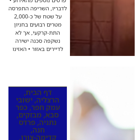
פרטים נוספים מהאירוע •
לדבריו, השריפה התפרסה
על שטח של כ-2,000
מטרים רבועים בחניון
התת-קרקעי, אך לא
נשקפה סכנה ישירה
לדיירים באזור • האזינו
כותרות החדשות
מהרדיו
דף הבית
,
הרצליה
,
ישובי
עמק חפר
,
כפר
סבא
,
מבזקים
,
נתניה
,
פרדס
חנה
,
קדימה-צורן
,