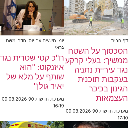
דף הבית
יומן תשעים עם יוסי הדר ומשה
גבאי
הסכסוך על השטח
ח"כ קטי שטרית נגד
ממשיך: בעלי קרקע
איזנקוט: "הוא
נגד עיריית נתניה
שותף על מלא של
בעקבות תוכנית
יאיר גולן"
הגינון בכיכר
העצמאות
מערכת חדשות 90
09.08.2026
16:19
מערכת חדשות 90
09.08.2026
17:10