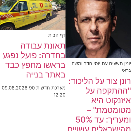
דף הבית
תאונת עבודה
בחדרה: פועל נפגע
בראשו מחפץ כבד
יומן תשעים עם יוסי הדר ומשה
גבאי
באתר בנייה
רונן צור על הליכוד:
מערכת חדשות 90
09.08.2026
"ההתקפה על
12:20
איזנקוט היא
מטומטמת" –
ומעריך: עד 50%
מהישראלים עשויים