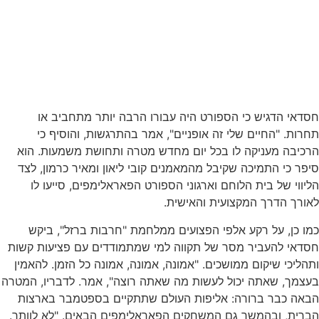
חסדאי הדגיש כי הספורט היה עבורו הרבה יותר מתחביב או
תחרות. "החיים שלי זה אופניים", אמר בהתרגשות, והוסיף כי
הרכיבה מעניקה לו בכל יום מחדש מטרה ותחושת משמעות. הוא
סיפר כי התמיכה שקיבל מהמאמנים קובי ליאון ומאיר כרמון, לצד
הליווי של בית הלוחם וארגוני הספורט הפאראלימפים, סייעו לו
לאורך הדרך המקצועית והאישית.
כמו כן, על רקע אלפי הפצועים ממלחמת "חרבות ברזל", ביקש
חסדאי להעביר מסר של תקווה למי שמתמודדים עם פציעות קשות
ותהליכי שיקום ממושכים. "אמונה, אמונה, אמונה כל הזמן. להאמין
בעצמך, שאתה יכול לעשות מה שאתה רוצה", אמר. לדבריו, המטרה
הבאה כבר ברורה: אליפות העולם שתתקיים בספטמבר בארצות
הברית, ובהמשך גם המשחקים הפאראלימפים הבאים. "לא לוותר.