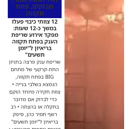
מבזקים
,
פתח
תקווה
12 צוותי כיבוי פעלו
במשך כ-12 שעות:
מפקד אירוע שריפת
הענק בפתח תקווה
בריאיון ל"יומן
תשעים"
שריפת ענק פרצה בחניון
התת-קרקעי של מתחם
BIG בפתח תקווה,
הנמצא בשלבי בנייה •
צוות חקירה מיוחד הוקם
כדי לבדוק אם מדובר
בתקלה או בהצתה • רב
רשף תמיר כהן, סיפק
בריאיון ל"יומן תשעים"