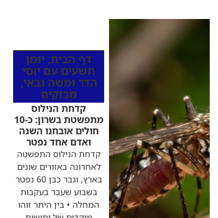
כותרות החדשות
מהרדיו
דף הבית
,
יומן
תשעים עם יוסי
הדר ומשה גבאי
,
מבזקים
קדחת הנילוס
מתפשטת בשרון: כ-10
חולים אובחנו השנה
ואדם אחד נפטר
קדחת הנילוס התפשטה
לאחרונה באזורים שונים
בארץ, וגבר כבן 60 נפטר
בשבוע שעבר בעקבות
המחלה • בין היתר זוהו
מוקדים של יתושות