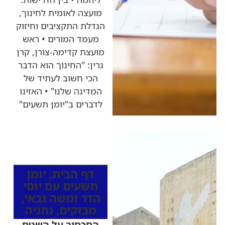
מועצה לאומית לחינוך,
הגדלת התקציבים וחיזוק
מעמד המורים • ראש
מועצת קדימה-צורן, קרן
גרין: "החינוך הוא הדבר
הכי חשוב לעתיד של
המדינה שלנו" • האזינו
לדברים ב"יומן תשעים"
כותרות החדשות
מהרדיו
דף הבית
,
יומן
תשעים עם יוסי
הדר ומשה גבאי
,
מבזקים
,
נתניה
הסכסוך על השטח