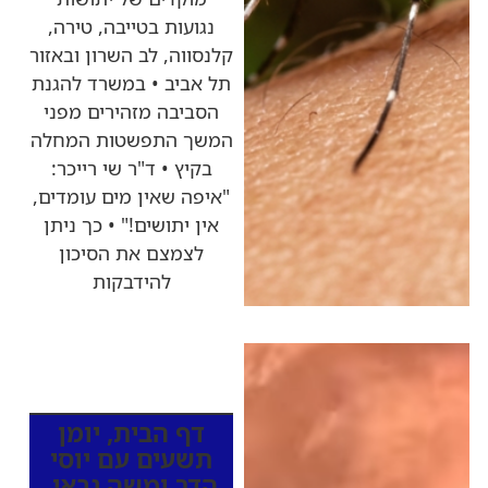
נגועות בטייבה, טירה,
קלנסווה, לב השרון ובאזור
תל אביב • במשרד להגנת
הסביבה מזהירים מפני
המשך התפשטות המחלה
בקיץ • ד"ר שי רייכר:
"איפה שאין מים עומדים,
אין יתושים!" • כך ניתן
לצמצם את הסיכון
להידבקות
כותרות החדשות
מהרדיו
דף הבית
,
יומן
תשעים עם יוסי
הדר ומשה גבאי
,