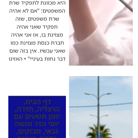
היא מכוונת לתפקיד שרת
המשפטים: "אם לא אהיה
שרת משפטים, שזה
תפקיד שאני אהיה
מצוינת בו, אז אני אהיה
חברת כנסת מצוינת כמו
שאני עכשיו. אין בזה שום
דבר נחות בעיניי" • האזינו
כותרות החדשות
מהרדיו
דף הבית
,
הרצליה
,
חדרה
,
יומן תשעים עם
יוסי הדר ומשה
גבאי
,
מבזקים
,