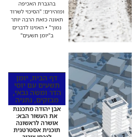
בהגברת האכיפה
ומזהירים: "הסיכוי לשרוד
תאונה כזאת הרבה יותר
נמוך" • האזינו לדברים
ב"יומן תשעים"
כותרות החדשות
מהרדיו
דף הבית
,
יומן
תשעים עם יוסי
הדר ומשה גבאי
,
מבזקים
,
נתניה
אבן יהודה מתכננת
את העשור הבא:
אושרה לראשונה
תוכנית אסטרטגית
לנכסי ציבור