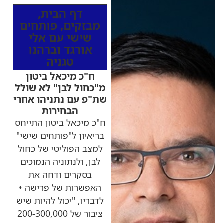
דף הבית
,
מבזקים
,
פותחים
שישי עם אלי
אורגד וברהנו
טגניה
ח"כ מיכאל ביטון
מ"כחול לבן" לא שולל
שת"פ עם נתניהו אחרי
הבחירות
ח"כ מיכאל ביטון התייחס
בריאיון ל"פותחים שישי"
למצב הפוליטי של כחול
לבן, ולנתוניה הנמוכים
בסקרים ודחה את
האפשרות של פרישה •
לדבריו, "יכול להיות שיש
ציבור של 200-300,000