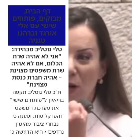
דף הבית
,
מבזקים
,
פותחים
שישי עם אלי
אורגד וברהנו
טגניה
טלי גוטליב מבהירה:
"אני לא אהיה שרת
הכלום, אם לא אהיה
שרת משפטים מצוינת
– אהיה חברת כנסת
מצוינת"
ח"כ טלי גוטליב תקפה
בריאיון ל"פותחים שישי"
את מערכת המשפט
והפרקליטות, וטענה כי
נבחרי ציבור מהימין
נרדפים • היא הדגישה כי