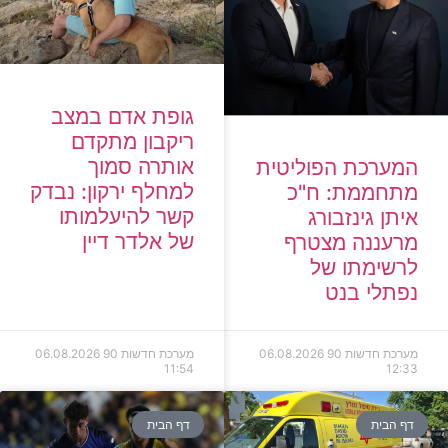
גופת אדם במצב
ריקבון מתקדם
אותרה סמוך
המערכת הפוליטית
למחלף ירקון: נבדק
מתחממת: ח"כ
קשר להיעלמותו
איתן גינזבורג
של אלדר דיין
מרעננה מצטרף
לרשימתו של
נפתלי בנט
מערכת חדשות 90
06.08.2026
מערכת חדשות 90
06.08.2026
11:54
12:33
דף הבית
דף הבית