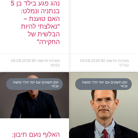
נהג פגע בילד בן 5
בנתניה ונמלט:
האם טוענת –
"נאלצתי להיות
הבלשית של
החקירה"
מערכת חדשות 90
06.08.2026
מערכת חדשות 90
06.08.2026
16:53
17:02
יומן תשעים עם יוסי הדר ומשה
יומן תשעים עם יוסי הדר ומשה
גבאי
גבאי
האלוף נועם תיבון: