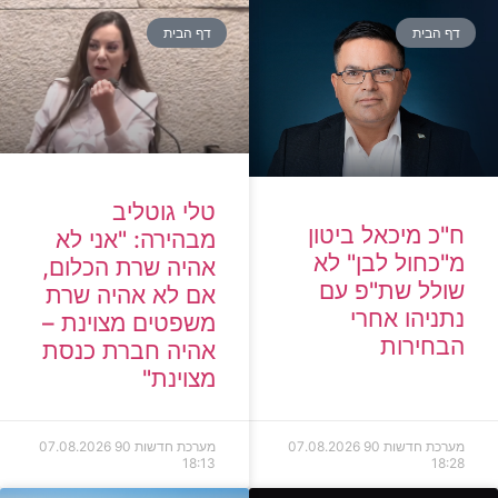
דף הבית
דף הבית
טלי גוטליב
ח"כ מיכאל ביטון
מבהירה: "אני לא
מ"כחול לבן" לא
אהיה שרת הכלום,
שולל שת"פ עם
אם לא אהיה שרת
נתניהו אחרי
משפטים מצוינת –
הבחירות
אהיה חברת כנסת
מצוינת"
מערכת חדשות 90
07.08.2026
מערכת חדשות 90
07.08.2026
18:13
18:28