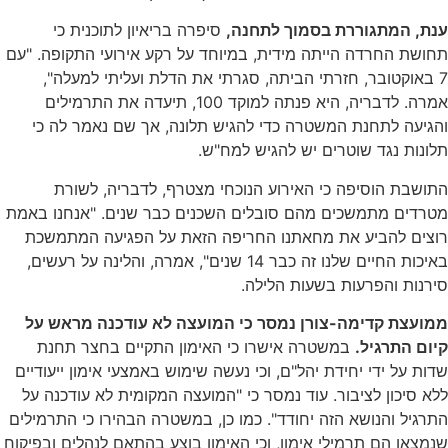
ענת, המתגוררת בסמוך לתחנה,
סיפרה בריאיון לתוכנית כי
תחושת החרדה הייתה מידית, במיוחד על רקע אירועי התקופה. "עם
7 באוקטובר, חזרתי הביתה, סגרתי את הדלת ועליתי למעלה",
אמרה. לדבריה, היא פנתה למוקד 100, תיעדה את התרמילים
והגיעה לתחנת המשטרה כדי להגיש תלונה, אך שם נאמר לה כי
תלונות נגד שוטרים יש להגיש למח"ש.
התושבת הוסיפה כי האירוע הנוכחי מצטרף, לדבריה, לשורת
מטרדים מתמשכים מהם סובלים השכנים כבר שנים. "אנחנו באמת
רוצים להביע את מחאתנו החריפה הזאת על הפגיעה המתמשכת
באיכות החיים שלנו זה כבר 14 שנים", אמרה, והלינה על רעשים,
סירנות והפרעות בשעות הלילה.
ממועצת קדימה-צורן נמסר כי המועצה לא עודכנה מראש על
קיום התרגיל.
במשטרה אישרו כי האימון התקיים בחצר תחנת
שדות על ידי יחידת יהל"ם, וכי נעשה שימוש באמצעי אימון ייעודיים
ללא סיכון לציבור. עוד נמסר כי "המועצה המקומית לא עודכנה על
התרגיל והנושא הזה יחודד". כמו כן, במשטרה הבהירו כי התרמילים
שנמצאו הם תרמילי אימון, וכי האימון בוצע בהתאם לנהלים ובפיקוח