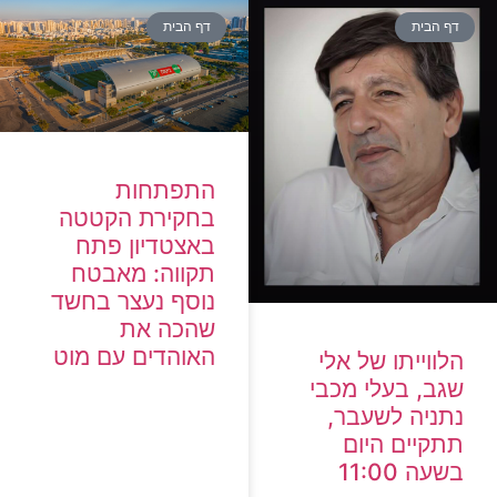
דף הבית
דף הבית
התפתחות
בחקירת הקטטה
באצטדיון פתח
תקווה: מאבטח
נוסף נעצר בחשד
שהכה את
האוהדים עם מוט
הלווייתו של אלי
שגב, בעלי מכבי
נתניה לשעבר,
תתקיים היום
בשעה 11:00