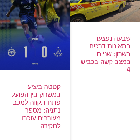
שבעה נפצעו
בתאונות דרכים
בשרון: שניים
במצב קשה בכביש
4
קטטה ביציע
במשחק בין הפועל
פתח תקווה למכבי
נתניה: מספר
מעורבים עוכבו
לחקירה