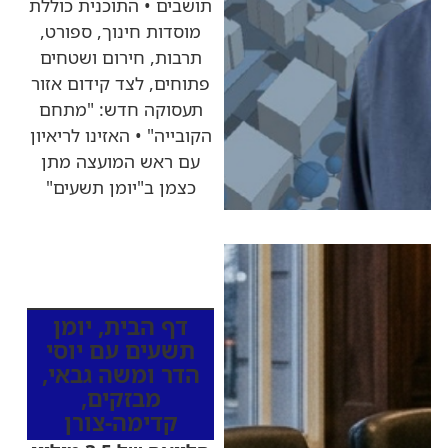
תושבים • התוכנית כוללת
מוסדות חינוך, ספורט,
תרבות, חירום ושטחים
פתוחים, לצד קידום אזור
תעסוקה חדש: "מתחם
הקובייה" • האזינו לריאיון
עם ראש המועצה מתן
כצמן ב"יומן תשעים"
כותרות החדשות
מהרדיו
דף הבית
,
יומן
תשעים עם יוסי
הדר ומשה גבאי
,
מבזקים
,
קדימה-צורן