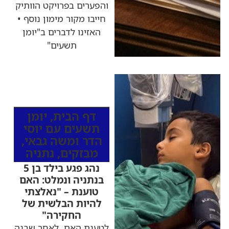
והפערים בפרויקט הוותיק
חייבו מקור מימון נוסף •
האזינו לדברים ב"יומן
תשעים"
כותרות החדשות
מהרדיו
דף הבית
,
יומן
תשעים עם יוסי
הדר ומשה גבאי
,
מבזקים
,
נתניה
נהג פגע בילד בן 5
בנתניה ונמלט: האם
טוענת – "נאלצתי
להיות הבלשית של
החקירה"
לטענת האם, לאחר שבנה