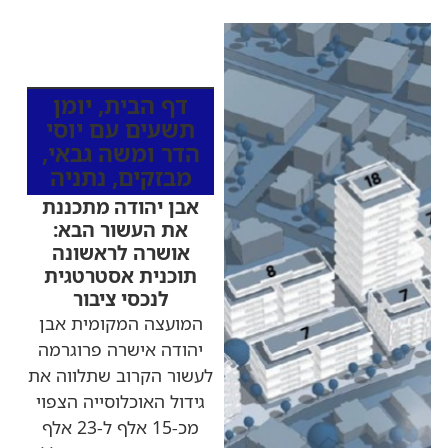
כותרות החדשות
מהרדיו
דף הבית
,
יומן
תשעים עם יוסי
הדר ומשה גבאי
,
מבזקים
,
נתניה
אבן יהודה מתכננת
את העשור הבא:
אושרה לראשונה
תוכנית אסטרטגית
לנכסי ציבור
המועצה המקומית אבן
יהודה אישרה פרוגרמה
לעשור הקרוב שתלווה את
גידול האוכלוסייה הצפוי
מכ-15 אלף ל-23 אלף