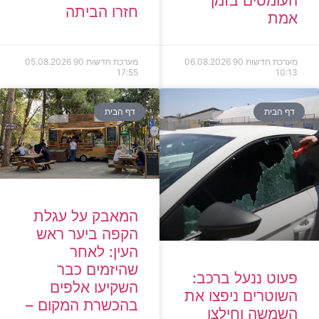
העומסים בזמן
חזרו הביתה
אמת
מערכת חדשות 90
06.08.2026
מערכת חדשות 90
05.08.2026
17:55
10:13
דף הבית
דף הבית
המאבק על עגלת
הקפה ביער ראש
העין: לאחר
שהיזמים כבר
פעוט ננעל ברכב:
השקיעו אלפים
השוטרים ניפצו את
בהכשרת המקום –
השמשה וחילצו