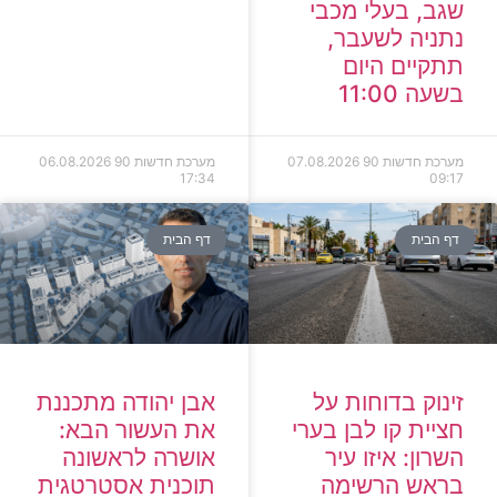
שגב, בעלי מכבי
נתניה לשעבר,
תתקיים היום
בשעה 11:00
מערכת חדשות 90
07.08.2026
מערכת חדשות 90
06.08.2026
17:34
09:17
דף הבית
דף הבית
זינוק בדוחות על
אבן יהודה מתכננת
חציית קו לבן בערי
את העשור הבא:
השרון: איזו עיר
אושרה לראשונה
בראש הרשימה
תוכנית אסטרטגית