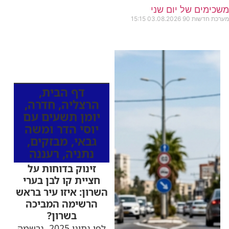
משכימים של יום שני
מערכת חדשות 90
03.08.2026
15:15
כותרות החדשות
מהרדיו
דף הבית
,
הרצליה
,
חדרה
,
יומן תשעים עם
יוסי הדר ומשה
גבאי
,
מבזקים
,
נתניה
,
רעננה
זינוק בדוחות על
חציית קו לבן בערי
השרון: איזו עיר בראש
הרשימה המביכה
בשרון?
לפי נתוני 2025, נרשמה