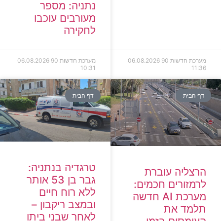
נתניה: מספר
מעורבים עוכבו
לחקירה
מערכת חדשות 90
06.08.2026
מערכת חדשות 90
06.08.2026
10:31
11:36
דף הבית
דף הבית
טרגדיה בנתניה:
הרצליה עוברת
גבר בן 53 אותר
לרמזורים חכמים:
ללא רוח חיים
מערכת AI חדשה
ובמצב ריקבון –
תלמד את
לאחר שבני ביתו