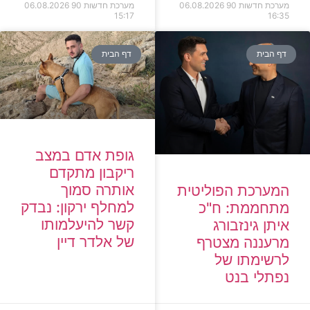
מערכת חדשות 90
06.08.2026
מערכת חדשות 90
06.08.2026
15:17
16:35
דף הבית
דף הבית
גופת אדם במצב
ריקבון מתקדם
אותרה סמוך
המערכת הפוליטית
למחלף ירקון: נבדק
מתחממת: ח"כ
קשר להיעלמותו
איתן גינזבורג
של אלדר דיין
מרעננה מצטרף
לרשימתו של
נפתלי בנט