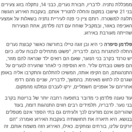
ממכללת נתניה. לדבריו, חבורת נערים, כבני 14, נתקלה בזוג צעירים
בני 21 שישבו במקום והחלה להטריד אותם. בעקבות האירוע הוגשה
תלונה למשטרה. רותם ציין כי פנה לעיריית נתניה בשאלות על אמצעי
האכיפה באזור, ובמקביל שוחח עם דנה פלדמן, אחת הצעירות
שהייתה מעורבת באירוע.
פלדמן סיפרה
כי היא ובן זוגה טיילו בחורשה כאשר קבוצת נערים
החלה להתגרות בהם. לדבריה, "פשוט מתחילים לנבוח עלינו. כיום
יש טרנד בקרב בני הנוער, שאם הם רואים ילד שנראה להם מוזר,
הם פשוט נובחים עליו". היא הוסיפה כי לאחר שהעירה לנערים על
התנהגותם, הם הקיפו אותה, המשיכו להתלהם והתקרבו אליה באופן
שגרם לה לחוש מאוימת. בהמשך, לדבריה, שניים מהם רדפו
אחריהם על אופניים חשמליים, ירקו לעברם ונמלטו מהמקום.
עוד טענה פלדמן כי מדובר בתופעה רחבה יותר של בריונות בקרב
בני נוער. לדבריה, תלמידים רבים חווים התנהגות דומה, בעוד
שהוריהם אינם מודעים לכך ולעיתים גם בתי הספר אינם מטפלים
בנושא. היא תיארה את תחושותיה בעקבות האירוע ואמרה: "הם
יורקים עלינו, בורחים וצוחקים. כאילו, האירוע הזה משמח אותם. זה