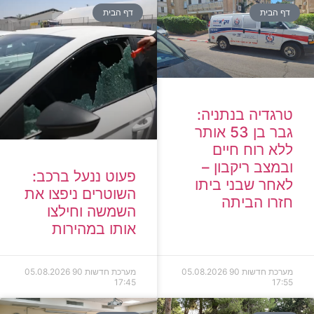
דף הבית
דף הבית
טרגדיה בנתניה:
גבר בן 53 אותר
ללא רוח חיים
ובמצב ריקבון –
פעוט ננעל ברכב:
לאחר שבני ביתו
השוטרים ניפצו את
חזרו הביתה
השמשה וחילצו
אותו במהירות
מערכת חדשות 90
05.08.2026
מערכת חדשות 90
05.08.2026
17:45
17:55