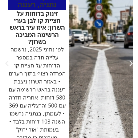
נתניה
,
רעננה
זינוק בדוחות על
חציית קו לבן בערי
השרון: איזו עיר בראש
הרשימה המביכה
בשרון?
לפי נתוני 2025, נרשמה
עלייה חדה במספר
הדוחות על חציית קו
הפרדה רצוף בתוך הערים
• באזור השרון ניצבת
רעננה בראש הרשימה עם
580 דוחות, אחריה חדרה
עם 500 והרצליה עם 369
• לעומתן, בנתניה נרשמו
השנה 103 דוחות בלבד •
בעמותת "אור ירוק"
מעריכים כי מדובר