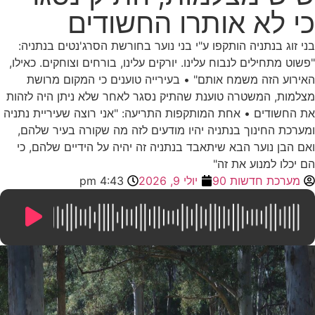
כי לא אותרו החשודים
בני זוג בנתניה הותקפו ע"י בני נוער בחורשת הסרג'נטים בנתניה:
"פשוט מתחילים לנבוח עלינו. יורקים עלינו, בורחים וצוחקים. כאילו,
האירוע הזה משמח אותם" • בעירייה טוענים כי המקום מרושת
מצלמות, המשטרה טוענת שהתיק נסגר לאחר שלא ניתן היה לזהות
את החשודים • אחת המותקפות התריעה: "אני רוצה שעיריית נתניה
ומערכת החינוך בנתניה יהיו מודעים לזה מה שקורה בעיר שלהם,
ואם הבן נוער הבא שיתאבד בנתניה זה יהיה על הידיים שלהם, כי
הם יכלו למנוע את זה"
מערכת חדשות 90
יולי 9, 2026
4:43 pm
8:23
/
0:00