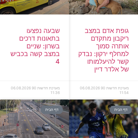
גופת אדם במצב
שבעה נפצעו
ריקבון מתקדם
בתאונות דרכים
אותרה סמוך
בשרון: שניים
למחלף ירקון: נבדק
במצב קשה בכביש
קשר להיעלמותו
4
של אלדר דיין
מערכת חדשות 90
06.08.2026
מערכת חדשות 90
06.08.2026
11:36
11:54
דף הבית
דף הבית