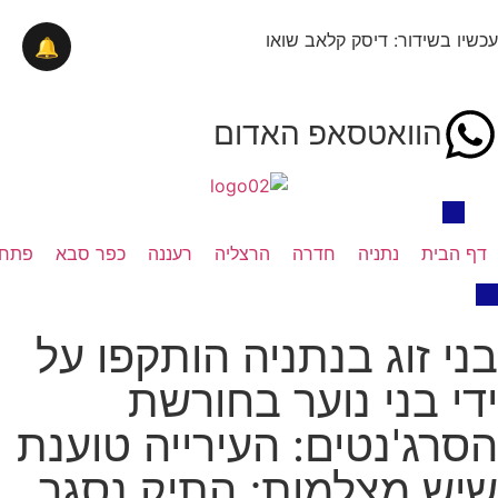
עכשיו בשידור: דיסק קלאב שואו
🔔
הוואטסאפ האדום
דף הבית
נתניה
חדרה
הרצליה
רעננה
כפר סבא
פתח 
בני זוג בנתניה הותקפו על
ידי בני נוער בחורשת
הסרג'נטים: העירייה טוענת
שיש מצלמות; התיק נסגר