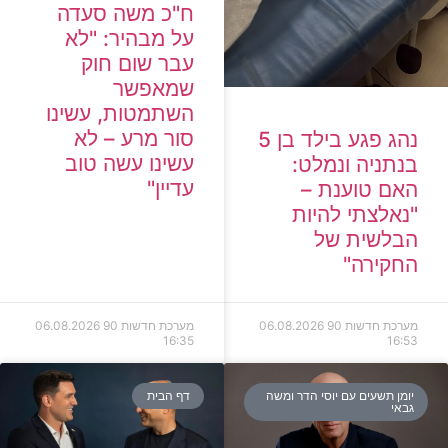
ח"כ משה סעדה
על מבהיר: "לא
עבר שום חוק
שמאפשר
השתמטות, עשינו
סור מרע – לא
נהג פגע בילד בן 5
עשינו עשה טוב
בנתניה ונמלט:
עדיין"
האם טוענת –
"נאלצתי להיות
הבלשית של
החקירה"
מערכת חדשות 90
06.08.2026
מערכת חדשות 90
06.08.2026
16:35
16:53
יומן תשעים עם יוסי הדר ומשה
דף הבית
גבאי