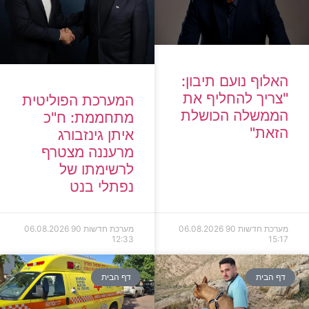
האלוף נועם תיבון:
"צריך להחליף את
המערכת הפוליטית
הממשלה הכושלת
מתחממת: ח"כ
הזאת"
איתן גינזבורג
מרעננה מצטרף
לרשימתו של
נפתלי בנט
מערכת חדשות 90
06.08.2026
מערכת חדשות 90
06.08.2026
12:33
15:17
דף הבית
דף הבית