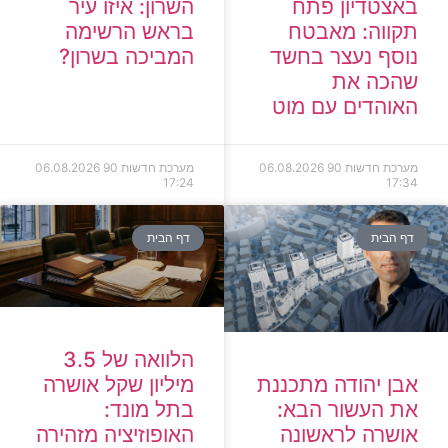
השרון: איזו עיר
באצטדיון פתח
בראש הרשימה
תקווה: מאבטח
המביכה בשרון?
נוסף נעצר בחשד
שהכה את
האוהדים עם מוט
מערכת חדשות 90
06.08.2026
מערכת חדשות 90
06.08.2026
17:24
17:34
דף הבית
דף הבית
הלוואה של 3.5
מיליון שקל אושרה
אבן יהודה מתכננת
בתל מונד:
את העשור הבא:
האופוזיציה מזהירה
אושרה לראשונה