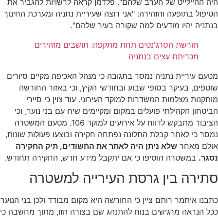
היה ההיילייט של הערב שלהם". פלדמן קראה לרשויות להגביר את
הטיפול בתופעה והזהירה: "אני רוצה שעיריית נתניה ומערכת החינוך
בנתניה יהיו מודעים למה שקורה בעיר שלהם".
חורשת הסרג'נטים תחת מתקפה: תושבים מזהירים
מכריתת עצים בנתניה
מטעם עיריית נתניה נמסר בתגובה כי מנהל האכיפה מקיים סיורים
שוטפים, בעיקר בסופי שבוע ובחודשי הקיץ, וכי באזור החורשה
מותקנות מצלמות המשדרות למוקד העירוני. עוד צוין כי סיירי
הביטחון הקהילתי פועלים במקום ומקיימים שיח עם בני נוער, וכי
הציבור מתבקש לדווח על אירועים למוקד 106. מטעם המשטרה
נמסר כי לאחר קבלת התלונה נפתחה חקירה ובוצעו פעולות שונות,
אולם מאחר
שלא ניתן היה לאתר את החשודים, תיק החקירה
נסגר.
במשטרה הוסיפו כי אם יתקבל מידע חדש, החקירה תחודש.
סתירה בין גרסת העירייה למשטרה
כתבנו איתמר רותם ציין כי החורשה היא מקום מבודד ולכן בני הנוער
ככל הנראה מרגישים בנוח להתנהג שם בצורה הזו, מתוך מחשבה כי