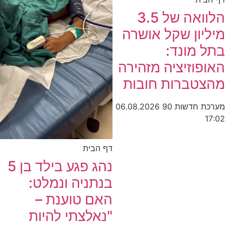
הלוואה של 3.5
מיליון שקל אושרה
בתל מונד:
האופוזיציה מזהירה
מהצטברות חובות
מערכת חדשות 90
06.08.2026
17:02
דף הבית
נהג פגע בילד בן 5
בנתניה ונמלט:
האם טוענת –
"נאלצתי להיות