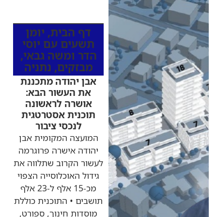
כותרות החדשות
מהרדיו
דף הבית
,
יומן
תשעים עם יוסי
הדר ומשה גבאי
,
מבזקים
,
נתניה
אבן יהודה מתכננת
את העשור הבא:
אושרה לראשונה
תוכנית אסטרטגית
לנכסי ציבור
המועצה המקומית אבן
יהודה אישרה פרוגרמה
לעשור הקרוב שתלווה את
גידול האוכלוסייה הצפוי
מכ-15 אלף ל-23 אלף
תושבים • התוכנית כוללת
מוסדות חינוך, ספורט,