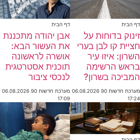
דף הבית
דף הבית
זינוק בדוחות על
אבן יהודה מתכננת
חציית קו לבן בערי
את העשור הבא:
השרון: איזו עיר
אושרה לראשונה
בראש הרשימה
תוכנית אסטרטגית
המביכה בשרון?
לנכסי ציבור
מערכת חדשות 90
06.08.2026
מערכת חדשות 90
06.08.2026
17:09
17:24
דף הבית