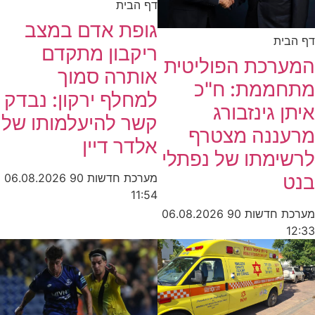
דף הבית
גופת אדם במצב
דף הבית
ריקבון מתקדם
המערכת הפוליטית
אותרה סמוך
מתחממת: ח"כ
למחלף ירקון: נבדק
איתן גינזבורג
קשר להיעלמותו של
מרעננה מצטרף
אלדר דיין
לרשימתו של נפתלי
בנט
מערכת חדשות 90
06.08.2026
11:54
מערכת חדשות 90
06.08.2026
12:33