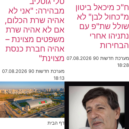
טלי גוטליב
ח"כ מיכאל ביטון
מבהירה: "אני לא
מ"כחול לבן" לא
אהיה שרת הכלום,
שולל שת"פ עם
אם לא אהיה שרת
נתניהו אחרי
משפטים מצוינת –
הבחירות
אהיה חברת כנסת
מצוינת"
מערכת חדשות 90
07.08.2026
18:28
מערכת חדשות 90
07.08.2026
18:13
דף הבית