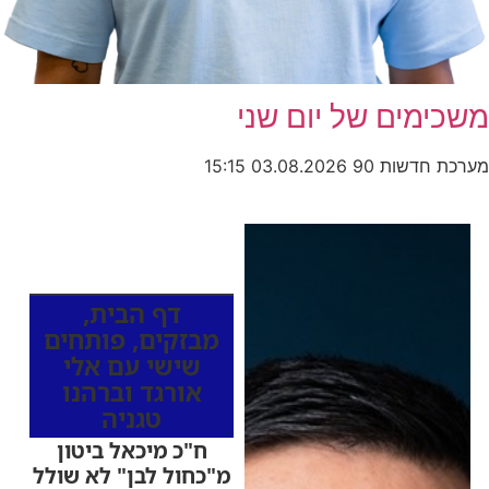
משכימים של יום שני
מערכת חדשות 90
03.08.2026
15:15
כותרות החדשות
מהרדיו
דף הבית
,
מבזקים
,
פותחים
שישי עם אלי
אורגד וברהנו
טגניה
ח"כ מיכאל ביטון
מ"כחול לבן" לא שולל