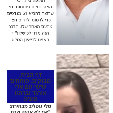
האופוזיציה: "כל
האפשרויות פתוחות. מי
שרוצה להביא 61 מנדטים
כדי לרמוס ולדרוס חצי
מהעם האחר שלו, הדבר
הזה נידון לכישלון" •
האזינו לריאיון המלא
כותרות החדשות
מהרדיו
דף הבית
,
מבזקים
,
פותחים
שישי עם אלי
אורגד וברהנו
טגניה
טלי גוטליב מבהירה:
"אני לא אהיה שרת