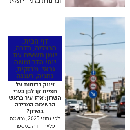
דבר נחות בעיניי" • האזינו
כותרות החדשות
מהרדיו
דף הבית
,
הרצליה
,
חדרה
,
יומן תשעים עם
יוסי הדר ומשה
גבאי
,
מבזקים
,
נתניה
,
רעננה
זינוק בדוחות על
חציית קו לבן בערי
השרון: איזו עיר בראש
הרשימה המביכה
בשרון?
לפי נתוני 2025, נרשמה
עלייה חדה במספר