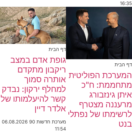
16:35
דף הבית
גופת אדם במצב
דף הבית
ריקבון מתקדם
המערכת הפוליטית
אותרה סמוך
מתחממת: ח"כ
למחלף ירקון: נבדק
איתן גינזבורג
קשר להיעלמותו של
מרעננה מצטרף
אלדר דיין
לרשימתו של נפתלי
בנט
מערכת חדשות 90
06.08.2026
11:54