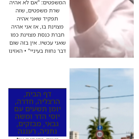
המשפטים: "אם לא אהיה
שרת משפטים, שזה
תפקיד שאני אהיה
מצוינת בו, אז אני אהיה
חברת כנסת מצוינת כמו
שאני עכשיו. אין בזה שום
דבר נחות בעיניי" • האזינו
כותרות החדשות
מהרדיו
דף הבית
,
הרצליה
,
חדרה
,
יומן תשעים עם
יוסי הדר ומשה
גבאי
,
מבזקים
,
נתניה
,
רעננה