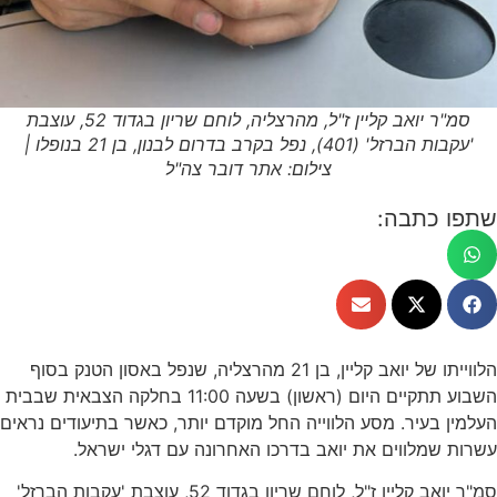
סמ"ר יואב קליין ז"ל, מהרצליה, לוחם שריון בגדוד 52, עוצבת
'עקבות הברזל' (401), נפל בקרב בדרום לבנון, בן 21 בנופלו |
צילום: אתר דובר צה"ל
שתפו כתבה:
הלווייתו של יואב קליין, בן 21 מהרצליה, שנפל באסון הטנק בסוף
השבוע תתקיים היום (ראשון) בשעה 11:00 בחלקה הצבאית שבבית
העלמין בעיר. מסע הלווייה החל מוקדם יותר, כאשר בתיעודים נראים
עשרות שמלווים את יואב בדרכו האחרונה עם דגלי ישראל.
סמ"ר יואב קליין ז"ל, לוחם שריון בגדוד 52, עוצבת 'עקבות הברזל'