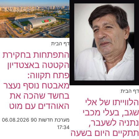
דף הבית
התפתחות בחקירת
הקטטה באצטדיון
פתח תקווה:
מאבטח נוסף נעצר
דף הבית
בחשד שהכה את
הלווייתו של אלי
האוהדים עם מוט
שגב, בעלי מכבי
מערכת חדשות 90
06.08.2026
נתניה לשעבר,
17:34
תתקיים היום בשעה