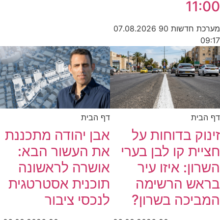
11:00
מערכת חדשות 90
07.08.2026
09:17
דף הבית
דף הבית
זינוק בדוחות על
אבן יהודה מתכננת
חציית קו לבן בערי
את העשור הבא:
השרון: איזו עיר
אושרה לראשונה
בראש הרשימה
תוכנית אסטרטגית
המביכה בשרון?
לנכסי ציבור