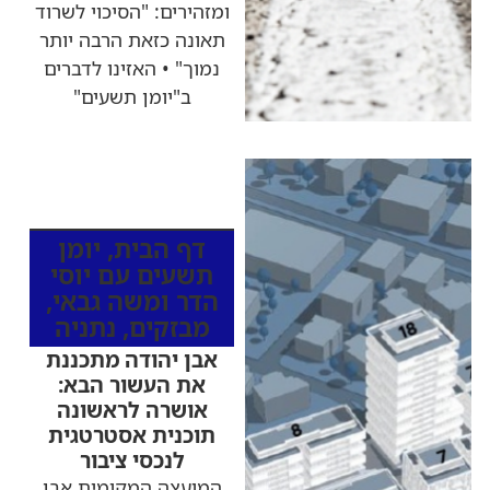
ומזהירים: "הסיכוי לשרוד
תאונה כזאת הרבה יותר
נמוך" • האזינו לדברים
ב"יומן תשעים"
כותרות החדשות
מהרדיו
דף הבית
,
יומן
תשעים עם יוסי
הדר ומשה גבאי
,
מבזקים
,
נתניה
אבן יהודה מתכננת
את העשור הבא:
אושרה לראשונה
תוכנית אסטרטגית
לנכסי ציבור
המועצה המקומית אבן