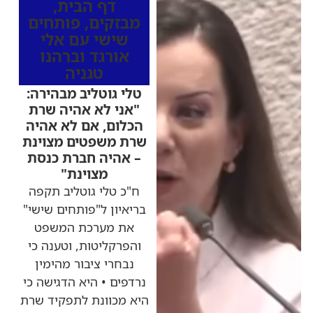
דף הבית
,
מבזקים
,
פותחים
שישי עם אלי
אורגד וברהנו
טגניה
טלי גוטליב מבהירה:
"אני לא אהיה שרת
הכלום, אם לא אהיה
שרת משפטים מצוינת
– אהיה חברת כנסת
מצוינת"
ח"כ טלי גוטליב תקפה
בריאיון ל"פותחים שישי"
את מערכת המשפט
והפרקליטות, וטענה כי
נבחרי ציבור מהימין
נרדפים • היא הדגישה כי
היא מכוונת לתפקיד שרת