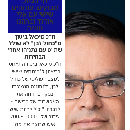
דף הבית
,
מבזקים
,
פותחים
שישי עם אלי
אורגד וברהנו
טגניה
ח"כ מיכאל ביטון
מ"כחול לבן" לא שולל
שת"פ עם נתניהו אחרי
הבחירות
ח"כ מיכאל ביטון התייחס
בריאיון ל"פותחים שישי"
למצב הפוליטי של כחול
לבן, ולנתוניה הנמוכים
בסקרים ודחה את
האפשרות של פרישה •
לדבריו, "יכול להיות שיש
ציבור של 200-300,000
איש שרוצה את מה