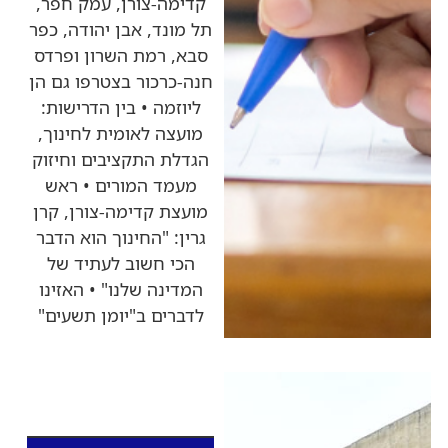
קדימה-צורן, עמק חפר,
תל מונד, אבן יהודה, כפר
סבא, רמת השרון ופרדס
חנה-כרכור בצטרפו גם הן
ליוזמה • בין הדרישות:
מועצה לאומית לחינוך,
הגדלת התקציבים וחיזוק
מעמד המורים • ראש
מועצת קדימה-צורן, קרן
גרין: "החינוך הוא הדבר
הכי חשוב לעתיד של
המדינה שלנו" • האזינו
לדברים ב"יומן תשעים"
כותרות החדשות
מהרדיו