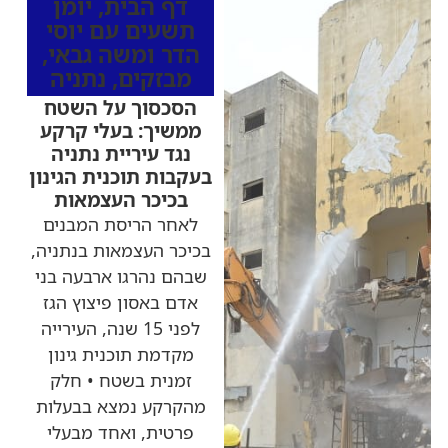
דף הבית
,
יומן
תשעים עם יוסי
הדר ומשה גבאי
,
מבזקים
,
נתניה
הסכסוך על השטח
ממשיך: בעלי קרקע
נגד עיריית נתניה
בעקבות תוכנית הגינון
בכיכר העצמאות
לאחר הריסת המבנים
בכיכר העצמאות בנתניה,
שבהם נהרגו ארבעה בני
אדם באסון פיצוץ הגז
לפני 15 שנה, העירייה
מקדמת תוכנית גינון
זמנית בשטח • חלק
מהקרקע נמצא בבעלות
פרטית, ואחד מבעלי