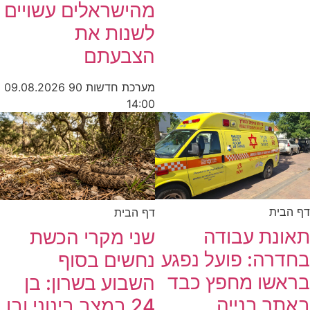
מהישראלים עשויים
לשנות את
הצבעתם
מערכת חדשות 90
09.08.2026
14:00
דף הבית
דף הבית
תאונת עבודה
שני מקרי הכשת
בחדרה: פועל נפגע
נחשים בסוף
בראשו מחפץ כבד
השבוע בשרון: בן
באתר בנייה
24 במצב בינוני ובן