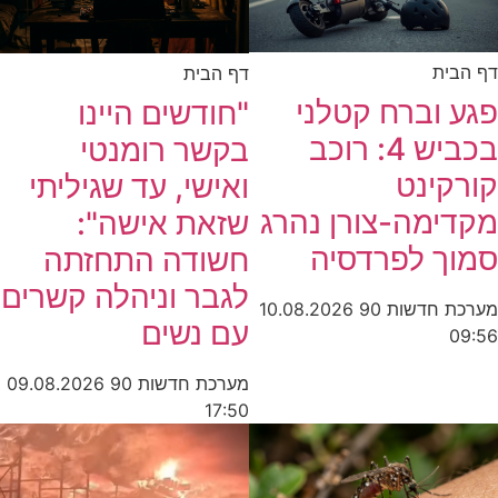
דף הבית
דף הבית
פגע וברח קטלני
"חודשים היינו
בכביש 4: רוכב
בקשר רומנטי
קורקינט
ואישי, עד שגיליתי
מקדימה-צורן נהרג
שזאת אישה":
סמוך לפרדסיה
חשודה התחזתה
לגבר וניהלה קשרים
מערכת חדשות 90
10.08.2026
עם נשים
09:56
מערכת חדשות 90
09.08.2026
17:50