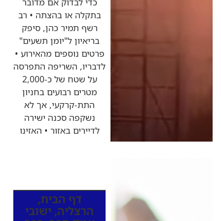
כדי לבדוק אם מדובר
בתקלה או בהצתה • רב
רשף תמיר כהן, סיפק
בריאיון ל"יומן תשעים"
פרטים נוספים מהאירוע •
לדבריו, השריפה התפרסה
על שטח של כ-2,000
מטרים רבועים בחניון
התת-קרקעי, אך לא
נשקפה סכנה ישירה
לדיירים באזור • האזינו
כותרות החדשות
מהרדיו
דף הבית
,
הרצליה
,
ישובי