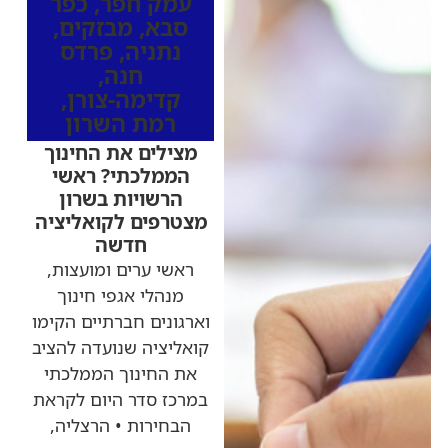
עמק חפר
,
כפר
סבא
,
מבזקים
,
נתניה
,
פרדס
חנה
,
קדימה-צורן
,
רמת השרון
מצילים את החינוך
הממלכתי? ראשי
הרשויות בשרון
מצטרפים לקואליציה
חדשה
ראשי ערים ומועצות,
מנהלי אגפי חינוך
וארגונים חברתיים הקימו
קואליציה שנועדה להציב
את החינוך הממלכתי
במרכז סדר היום לקראת
הבחירות • הרצליה,