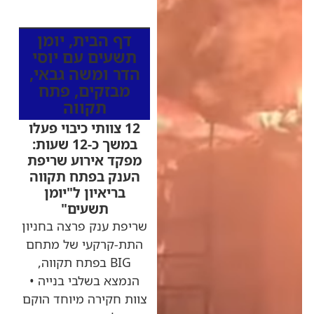
מהרדיו
דף הבית
,
יומן
תשעים עם יוסי
הדר ומשה גבאי
,
מבזקים
,
פתח
תקווה
12 צוותי כיבוי פעלו
במשך כ-12 שעות:
מפקד אירוע שריפת
הענק בפתח תקווה
בריאיון ל"יומן
תשעים"
שריפת ענק פרצה בחניון
התת-קרקעי של מתחם
BIG בפתח תקווה,
הנמצא בשלבי בנייה •
צוות חקירה מיוחד הוקם