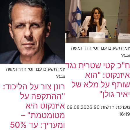
יומן תשעים עם יוסי הדר ומשה
גבאי
ח"כ קטי שטרית נגד
יומן תשעים עם יוסי הדר ומשה
איזנקוט: "הוא
גבאי
שותף על מלא של
רונן צור על הליכוד:
יאיר גולן"
"ההתקפה על
איזנקוט היא
מערכת חדשות 90
09.08.2026
מטומטמת" –
16:19
ומעריך: עד 50%