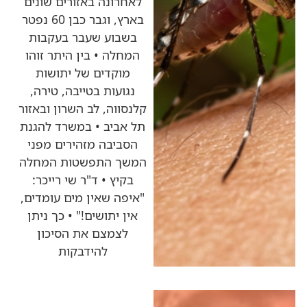
לאחרונה באזורים שונים
בארץ, וגבר כבן 60 נפטר
בשבוע שעבר בעקבות
המחלה • בין היתר זוהו
מוקדים של יתושות
נגועות בטייבה, טירה,
קלנסווה, לב השרון ובאזור
תל אביב • במשרד להגנת
הסביבה מזהירים מפני
המשך התפשטות המחלה
בקיץ • ד"ר שי רייכר:
"איפה שאין מים עומדים,
אין יתושים!" • כך ניתן
לצמצם את הסיכון
להידבקות
כותרות החדשות