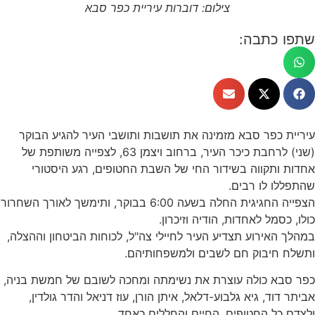
צילום: דוברות עיריית כפר סבא
שתפו כתבה:
עיריית כפר סבא מזמינה את תושבות ותושבי העיר להגיע הבוקר
(שני) לרחבת כיכר העיר, ברחוב ויצמן 63, לצפייה משותפת של
אחדות ותקווה בשידור החי של השבת החטופים, רגע היסטורי
שהתפללו לו רבים.
הצפייה החגיגית החלה בשעה 6:00 בבוקר, ותימשך לאורך השחרור
כולו, כסמל לאחדות, הודיה וזיכרון.
במהלך האירוע תצדיע העיר לחיילי צה"ל, לכוחות הביטחון וההצלה,
ותשלח חיבוק חם לשבים ולמשפחותיהם.
כפר סבא כולה עוצרת את נשימתה ומחכה לשובם של חמשת בניה,
אביתר דוד, גיא גלבוע-דלאל, איתן הורן, עוז דניאל והדר גולדין,
ולצדם כל החטופים, החיים והחללים כאחד.