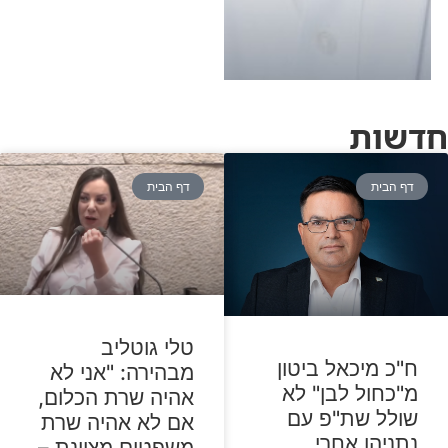
מהעם האחר שלו, הדבר
הזה נידון לכישלון" •
האזינו לריאיון המלא
חדשות
דף הבית
דף הבית
טלי גוטליב
ח"כ מיכאל ביטון
מבהירה: "אני לא
מ"כחול לבן" לא
אהיה שרת הכלום,
שולל שת"פ עם
אם לא אהיה שרת
נתניהו אחרי
משפטים מצוינת –