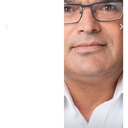
למצב הפוליטי של כחול
לבן, ולנתוניה הנמוכים
בסקרים ודחה את
האפשרות של פרישה •
לדבריו, "יכול להיות שיש
ציבור של 200-300,000
איש שרוצה את מה
שאנחנו אומרים" -
ממשלת אחדות • הוא
ציין כי לאחר הבחירות,
המפלגה לא שוללת
שיתוף פעולה נתניהו וגם
לא עם מפלגות
האופוזיציה: "כל
האפשרויות פתוחות. מי
שרוצה להביא 61 מנדטים
כדי לרמוס ולדרוס חצי