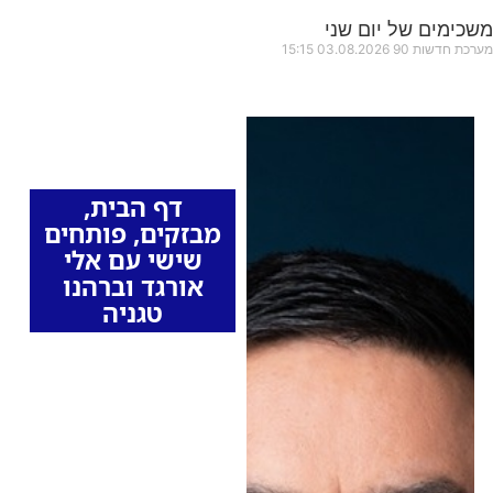
משכימים של יום שני
מערכת חדשות 90
03.08.2026
15:15
כותרות החדשות
מהרדיו
דף הבית
,
מבזקים
,
פותחים
שישי עם אלי
אורגד וברהנו
טגניה
ח"כ מיכאל ביטון
מ"כחול לבן" לא שולל
שת"פ עם נתניהו אחרי
הבחירות
ח"כ מיכאל ביטון התייחס
בריאיון ל"פותחים שישי"