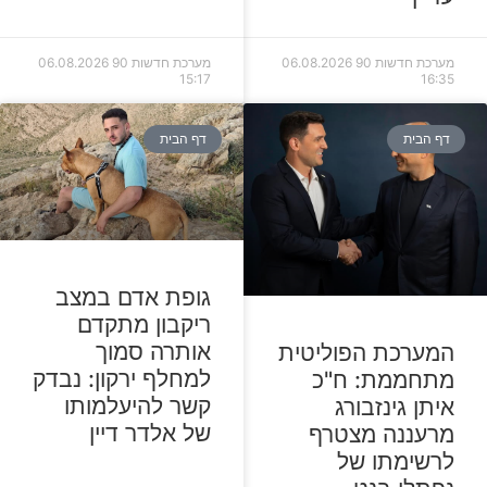
מערכת חדשות 90
06.08.2026
מערכת חדשות 90
06.08.2026
15:17
16:35
דף הבית
דף הבית
גופת אדם במצב
ריקבון מתקדם
אותרה סמוך
המערכת הפוליטית
למחלף ירקון: נבדק
מתחממת: ח"כ
קשר להיעלמותו
איתן גינזבורג
של אלדר דיין
מרעננה מצטרף
לרשימתו של