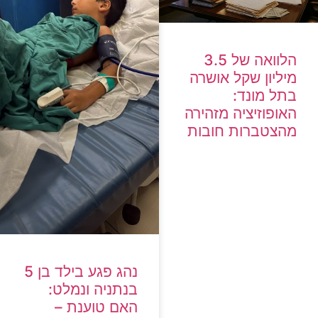
הלוואה של 3.5
מיליון שקל אושרה
בתל מונד:
האופוזיציה מזהירה
מהצטברות חובות
נהג פגע בילד בן 5
בנתניה ונמלט:
האם טוענת –