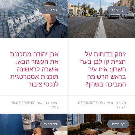
דף הבית
דף הבית
זינוק בדוחות על
אבן יהודה מתכננת
חציית קו לבן בערי
את העשור הבא:
השרון: איזו עיר
אושרה לראשונה
בראש הרשימה
תוכנית אסטרטגית
המביכה בשרון?
לנכסי ציבור
מערכת חדשות 90
06.08.2026
מערכת חדשות 90
06.08.2026
17:09
17:24
דף הבית
דף הבית