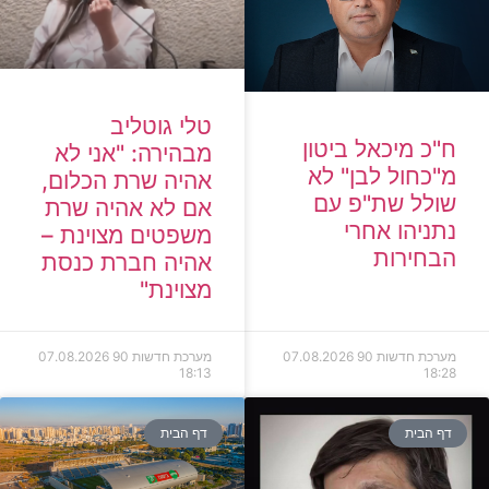
טלי גוטליב
ח"כ מיכאל ביטון
מבהירה: "אני לא
מ"כחול לבן" לא
אהיה שרת הכלום,
שולל שת"פ עם
אם לא אהיה שרת
נתניהו אחרי
משפטים מצוינת –
הבחירות
אהיה חברת כנסת
מצוינת"
מערכת חדשות 90
07.08.2026
מערכת חדשות 90
07.08.2026
18:13
18:28
דף הבית
דף הבית