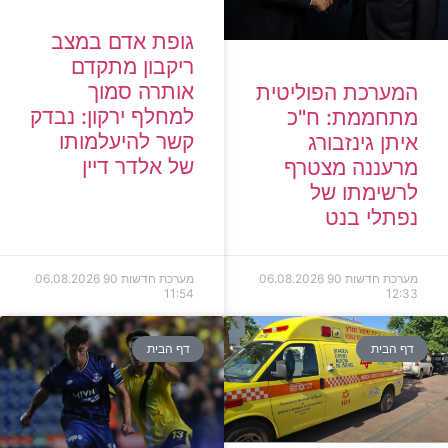
גופת אדם במצב
ריקבון מתקדם
אותרה סמוך
המערכת הפוליטית
למחלף ירקון: נבדק
מתחממת: ח"כ
קשר להיעלמותו
איתן גינזבורג
של אלדר דיין
מרעננה מצטרף
לרשימתו של
נפתלי בנט
מערכת חדשות 90
06.08.2026
מערכת חדשות 90
06.08.2026
11:54
12:33
דף הבית
דף הבית