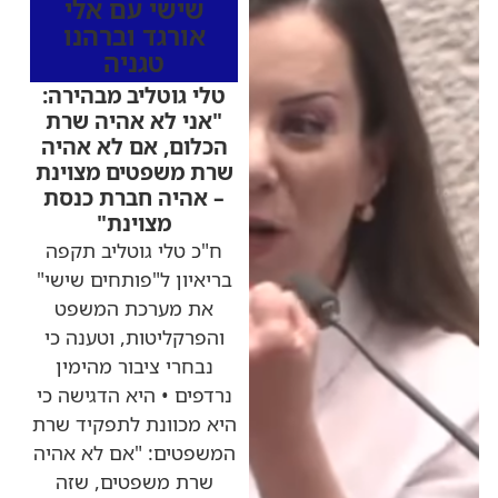
שישי עם אלי
אורגד וברהנו
טגניה
טלי גוטליב מבהירה:
"אני לא אהיה שרת
הכלום, אם לא אהיה
שרת משפטים מצוינת
– אהיה חברת כנסת
מצוינת"
ח"כ טלי גוטליב תקפה
בריאיון ל"פותחים שישי"
את מערכת המשפט
והפרקליטות, וטענה כי
נבחרי ציבור מהימין
נרדפים • היא הדגישה כי
היא מכוונת לתפקיד שרת
המשפטים: "אם לא אהיה
שרת משפטים, שזה