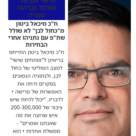
שישי עם אלי
אורגד וברהנו
טגניה
ח"כ מיכאל ביטון
מ"כחול לבן" לא שולל
שת"פ עם נתניהו אחרי
הבחירות
ח"כ מיכאל ביטון התייחס
בריאיון ל"פותחים שישי"
למצב הפוליטי של כחול
לבן, ולנתוניה הנמוכים
בסקרים ודחה את
האפשרות של פרישה •
לדבריו, "יכול להיות שיש
ציבור של 200-300,000
איש שרוצה את מה
שאנחנו אומרים" -
ממשלת אחדות • הוא