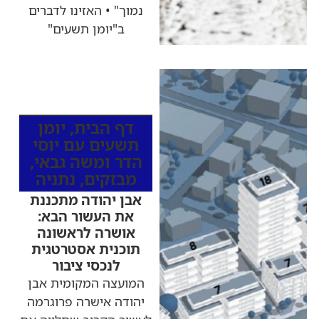
נמוך" • האזינו לדברים
ב"יומן תשעים"
כותרות החדשות
מהרדיו
דף הבית
,
יומן
תשעים עם יוסי
הדר ומשה גבאי
,
מבזקים
,
נתניה
אבן יהודה מתכננת
את העשור הבא:
אושרה לראשונה
תוכנית אסטרטגית
לנכסי ציבור
המועצה המקומית אבן
יהודה אישרה פרוגרמה