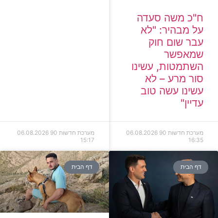
ח"כ משה סעדה
על מבהיר: "לא
עבר שום חוק
שמאפשר
השתמטות, עשינו
סור מרע – לא
עשינו עשה טוב
עדיין"
מערכת חדשות 90
06.08.2026
מערכת חדשות 90
06.08.2026
15:17
16:35
דף הבית
דף הבית