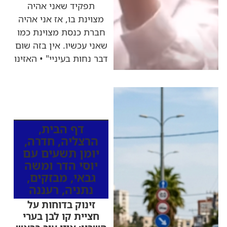
תפקיד שאני אהיה
מצוינת בו, אז אני אהיה
חברת כנסת מצוינת כמו
שאני עכשיו. אין בזה שום
דבר נחות בעיניי" • האזינו
כותרות החדשות
מהרדיו
דף הבית
,
הרצליה
,
חדרה
,
יומן תשעים עם
יוסי הדר ומשה
גבאי
,
מבזקים
,
נתניה
,
רעננה
זינוק בדוחות על
חציית קו לבן בערי