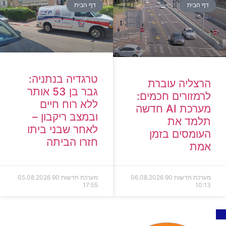
דף הבית
דף הבית
טרגדיה בנתניה:
הרצליה עוברת
גבר בן 53 אותר
לרמזורים חכמים:
ללא רוח חיים
מערכת AI חדשה
ובמצב ריקבון –
תלמד את
לאחר שבני ביתו
העומסים בזמן
חזרו הביתה
אמת
מערכת חדשות 90
06.08.2026
מערכת חדשות 90
05.08.2026
17:55
10:13