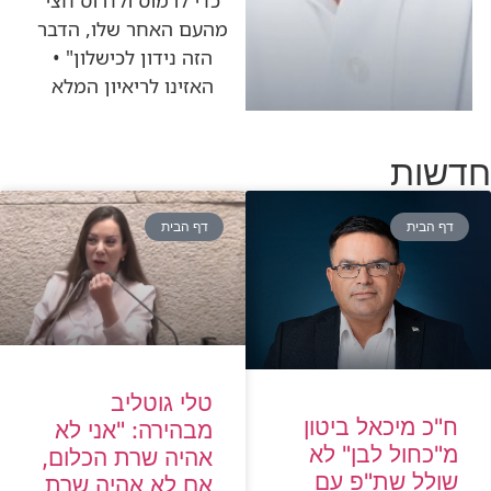
מהעם האחר שלו, הדבר
הזה נידון לכישלון" •
האזינו לריאיון המלא
חדשות
דף הבית
דף הבית
טלי גוטליב
ח"כ מיכאל ביטון
מבהירה: "אני לא
מ"כחול לבן" לא
אהיה שרת הכלום,
שולל שת"פ עם
אם לא אהיה שרת