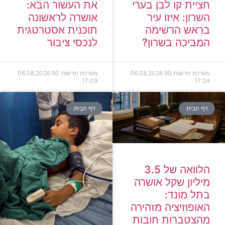
חציית קו לבן בערי
את העשור הבא:
השרון: איזו עיר
אושרה לראשונה
בראש הרשימה
תוכנית אסטרטגית
המביכה בשרון?
לנכסי ציבור
מערכת חדשות 90
06.08.2026
מערכת חדשות 90
06.08.2026
17:09
17:24
דף הבית
דף הבית
הלוואה של 3.5
מיליון שקל אושרה
בתל מונד:
האופוזיציה מזהירה
מהצטברות חובות