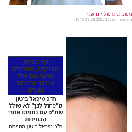
משכימים של יום שני
מערכת חדשות 90
03.08.2026
15:15
כותרות החדשות
מהרדיו
דף הבית
,
מבזקים
,
פותחים
שישי עם אלי
אורגד וברהנו
טגניה
ח"כ מיכאל ביטון
מ"כחול לבן" לא שולל
שת"פ עם נתניהו אחרי
הבחירות
ח"כ מיכאל ביטון התייחס