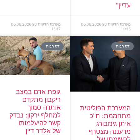
עדיין"
מערכת חדשות 90
06.08.2026
מערכת חדשות 90
06.08.2026
15:17
16:35
דף הבית
דף הבית
גופת אדם במצב
ריקבון מתקדם
אותרה סמוך
המערכת הפוליטית
למחלף ירקון: נבדק
מתחממת: ח"כ
קשר להיעלמותו
איתן גינזבורג
של אלדר דיין
מרעננה מצטרף
לרשימתו של