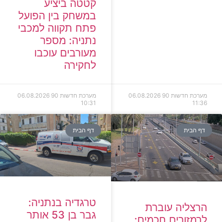
קטטה ביציע
במשחק בין הפועל
פתח תקווה למכבי
נתניה: מספר
מעורבים עוכבו
לחקירה
מערכת חדשות 90
06.08.2026
מערכת חדשות 90
06.08.2026
10:31
11:36
דף הבית
דף הבית
טרגדיה בנתניה:
הרצליה עוברת
גבר בן 53 אותר
לרמזורים חכמים: