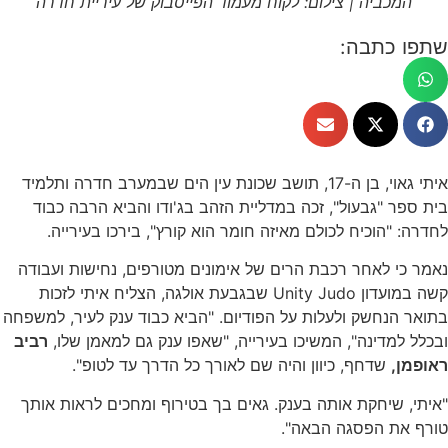
המכביה | צילום: לקוח מעמוד הפייסבוק של עיריית חדרה
שתפו כתבה:
איתי גאוי, בן ה-17, תושב שכונת עין הים שבמערב חדרה ותלמיד
בית ספר "גבעול", זכה במדליית הזהב בג'ודו והביא הרבה כבוד
לחדרה: "הוכיח לכולם מאיזה חומר הוא קורץ", בירכו בעירייה.
נאמר כי לאחר רכבת הרים של אימונים מטורפים, נחישות ועבודה
קשה במועדון Unity Judo שבגבעת אולגה, הצליח איתי לזכות
בתואר הנחשק ולעלות על הפודיום. "הביא כבוד ענק לעיר, למשפחה
ובכלל למדינה", המשיכו בעירייה, "שאפו ענק גם למאמן שלו,
רביב
ראופמן,
שדחף, כיוון והיה שם לאורך כל הדרך עד לטופ".
"איתי, שיחקת אותה בענק. גאים בך בטירוף ומחכים לראות אותך
טורף את הפסגה הבאה".