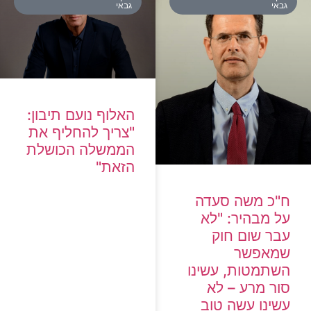
גבאי
גבאי
האלוף נועם תיבון:
"צריך להחליף את
הממשלה הכושלת
הזאת"
ח"כ משה סעדה
על מבהיר: "לא
עבר שום חוק
שמאפשר
השתמטות, עשינו
סור מרע – לא
עשינו עשה טוב