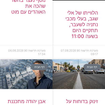
נוסף נעצר בחשד
שהכה את
האוהדים עם מוט
הלווייתו של אלי
שגב, בעלי מכבי
נתניה לשעבר,
תתקיים היום
בשעה 11:00
מערכת חדשות 90
07.08.2026
מערכת חדשות 90
06.08.2026
17:34
09:17
דף הבית
דף הבית
זינוק בדוחות על
אבן יהודה מתכננת