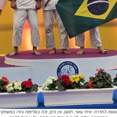
גאווה לחדרה: איתי גאווי, תושב עין הים, זכה באליפות ג'ודו במשחקי