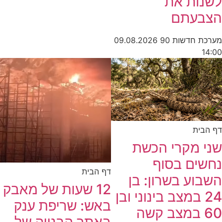
לשנות את
הצבעתם
מערכת חדשות 90
09.08.2026
14:00
דף הבית
שני מקרי הכשת
נחשים בסוף
דף הבית
השבוע בשרון: בן
12 שעות של מאבק
24 במצב בינוני ובן
באש: שריפת ענק
60 במצב קשה
באתר הבנייה של