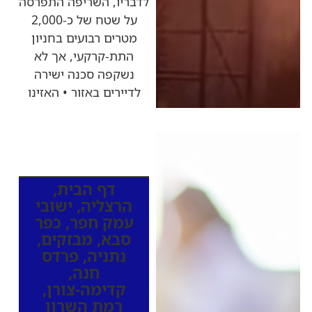
לדבריו, השריפה התפרסה
על שטח של כ-2,000
מטרים רבועים בחניון
התת-קרקעי, אך לא
נשקפה סכנה ישירה
לדיירים באזור • האזינו
כותרות החדשות
מהרדיו
דף הבית
,
הרצליה
,
ישובי
עמק חפר
,
כפר
סבא
,
מבזקים
,
נתניה
,
פרדס
חנה
,
קדימה-צורן
,
רמת השרון