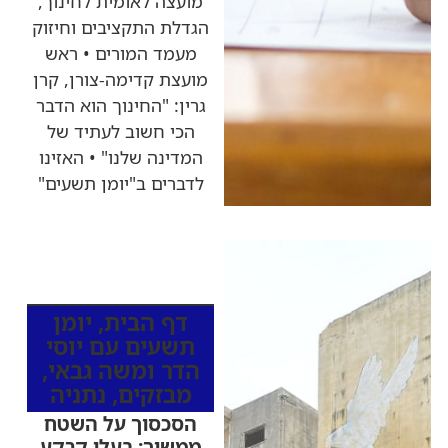
מועצה לאומית לחינוך,
הגדלת התקציבים וחיזוק
מעמד המורים • ראש
מועצת קדימה-צורן, קרן
גרין: "החינוך הוא הדבר
הכי חשוב לעתיד של
המדינה שלנו" • האזינו
לדברים ב"יומן תשעים"
כותרות החדשות
מהרדיו
דף הבית
,
יומן
תשעים עם יוסי
הדר ומשה גבאי
,
מבזקים
,
נתניה
הסכסוך על השטח
ממשיך: בעלי קרקע