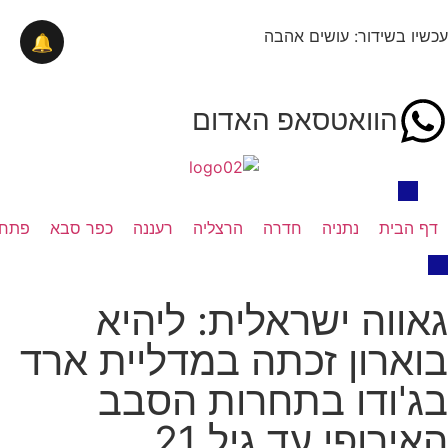
עכשיו בשידור: עושים אהבה
🔔
הוואטסאפ האדום
דף הבית
נתניה
חדרה
הרצליה
רעננה
כפר סבא
פתח 
גאווה ישראלית: ליהיא
בוארון זכתה במדליית ארד
בג'ודו בתחרות הסבב
האירופי עד גיל 21