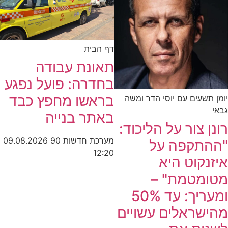
דף הבית
תאונת עבודה
בחדרה: פועל נפגע
בראשו מחפץ כבד
יומן תשעים עם יוסי הדר ומשה
גבאי
באתר בנייה
רונן צור על הליכוד:
מערכת חדשות 90
09.08.2026
"ההתקפה על
12:20
איזנקוט היא
מטומטמת" –
ומעריך: עד 50%
מהישראלים עשויים