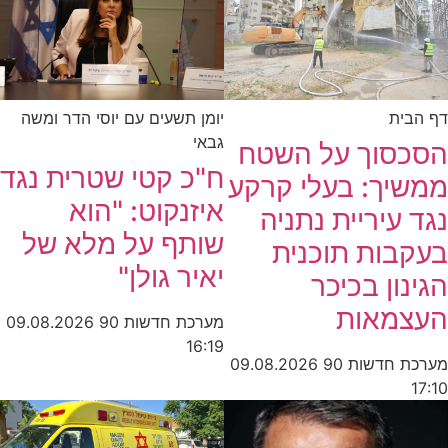
דף הבית
יומן תשעים עם יוסי הדר ומשה
גבאי
הסכסוך על השטח
ח"כ קטי שטרית נגד
ממשיך: בעלי קרקע
איזנקוט: "הוא
נגד עיריית נתניה
שותף על מלא של
בעקבות תוכנית
יאיר גולן"
הגינון בכיכר
העצמאות
מערכת חדשות 90
09.08.2026
16:19
מערכת חדשות 90
09.08.2026
17:10