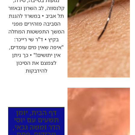
נגועות בטייבה, טירה,
קלנסווה, לב השרון ובאזור
תל אביב • במשרד להגנת
הסביבה מזהירים מפני
המשך התפשטות המחלה
בקיץ • ד"ר שי רייכר:
"איפה שאין מים עומדים,
אין יתושים!" • כך ניתן
לצמצם את הסיכון
להידבקות
כותרות החדשות
מהרדיו
דף הבית
,
יומן
תשעים עם יוסי
הדר ומשה גבאי
,
מבזקים
,
פתח