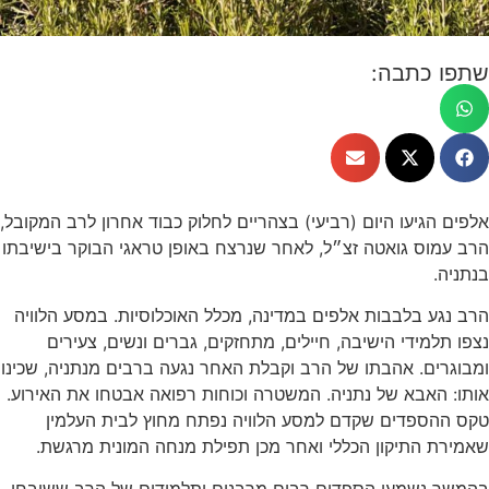
 כתבה:
הגיעו היום (רביעי) בצהריים לחלוק כבוד אחרון לרב המקובל,
וס גואטה זצ״ל, לאחר שנרצח באופן טראגי הבוקר בישיבתו
.
ע בלבבות אלפים במדינה, מכלל האוכלוסיות. במסע הלוויה
למידי הישיבה, חיילים, מתחזקים, גברים ונשים, צעירים
ים. אהבתו של הרב וקבלת האחר נגעה ברבים מנתניה, שכינו
האבא של נתניה. המשטרה וכוחות רפואה אבטחו את האירוע.
הספדים שקדם למסע הלוויה נפתח מחוץ לבית העלמין
 התיקון הכללי ואחר מכן תפילת מנחה המונית מרגשת.
 נשמעו הספדים רבים מרבנים ותלמידים של הרב ששיבחו