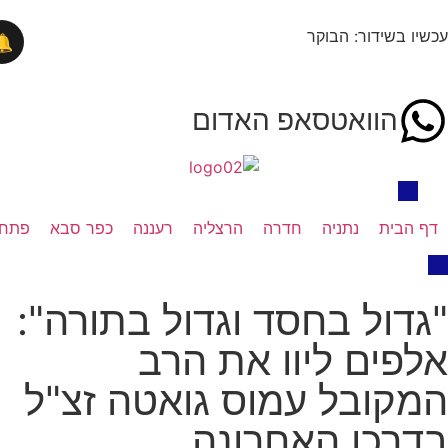
בשידור: הבוקר
🔔
הוואטסאפ האדום
בית
נתניה
חדרה
הרצליה
רעננה
כפר סבא
פתח תקווה
ול בחסד וגדול בתורה":
ים ליוו את הרב
ובל עמוס גואטה זצ"ל
כו האחרונה