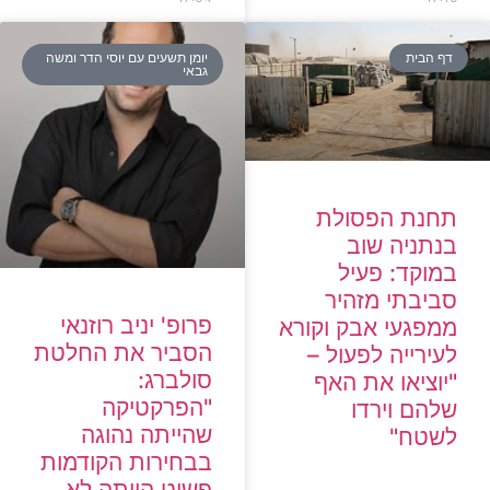
ף הבית
יומן תשעים עם יוסי הדר ומשה
גבאי
חנת הפסולת
נתניה שוב
וקד: פעיל
ביבתי מזהיר
פרופ' יניב רוזנאי
מפגעי אבק וקורא
הסביר את החלטת
ירייה לפעול –
סולברג:
וציאו את האף
"הפרקטיקה
הם וירדו
שהייתה נהוגה
שטח"
בבחירות הקודמות
פשוט הייתה לא