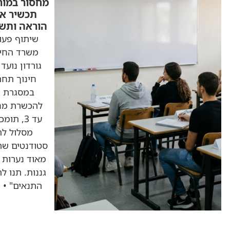
מחסור במורים ב
תכשיר אנשי ח
הוראה ותשלב לי
שיתוף פעולה חד
משרד החינוך מח
גורדון נועד לתת
חינוך תחת השם: 
במסגרת התוכני
להכשרת מחנכות-מ
מסלול לתואר ר
סטודנטים שרוצים ל
מאוד נערות שרוצו
גננות. תנו להן את
התנאים" • האזינו
תש