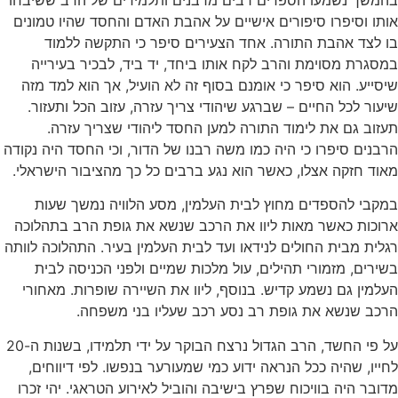
סיפרו סיפורים אישיים על אהבת האדם והחסד שהיו טמונים
 אהבת התורה. אחד הצעירים סיפר כי התקשה ללמוד
 מסוימת והרב לקח אותו ביחד, יד ביד, לבכיר בעירייה
. הוא סיפר כי אומנם בסוף זה לא הועיל, אך הוא למד מזה
לכל החיים – שברגע שיהודי צריך עזרה, עזוב הכל ותעזור.
גם את לימוד התורה למען החסד ליהודי שצריך עזרה.
 סיפרו כי היה כמו משה רבנו של הדור, וכי החסד היה נקודה
זקה אצלו, כאשר הוא נגע ברבים כל כך מהציבור הישראלי.
להספדים מחוץ לבית העלמין, מסע הלוויה נמשך שעות
ת כאשר מאות ליוו את הרכב שנשא את גופת הרב בתהלוכה
מבית החולים לנידאו ועד לבית העלמין בעיר. התהלוכה לוותה
, מזמורי תהילים, עול מלכות שמיים ולפני הכניסה לבית
 גם נשמע קדיש. בנוסף, ליוו את השיירה שופרות. מאחורי
שנשא את גופת רב נסע רכב שעליו בני משפחה.
על פי החשד, הרב הגדול נרצח הבוקר על ידי תלמידו, בשנות ה-20
 שהיה ככל הנראה ידוע כמי שמעורער בנפשו. לפי דיווחים,
היה בוויכוח שפרץ בישיבה והוביל לאירוע הטראגי. יהי זכרו