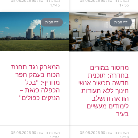
רכת חדשות 90
05.08.2026
מערכת חדשות 90
05.08.2026
17:45
17:
ף הבית
דף הבית
המאבק נגד תחנת
חסור במורים
הכוח בעמק חפר
חדרה: תוכנית
מחריף: "בכל
דשה תכשיר אנשי
הכפלה כזאת –
נוך ללא תעודות
הנזקים כפולים"
וראה ותשלב
מודים מעשיים
עיר
רכת חדשות 90
05.08.2026
מערכת חדשות 90
05.08.2026
17:04
17: