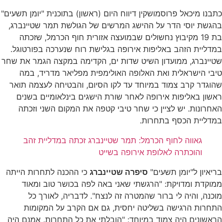
כתבנו מיכאל פרוסמושקין דיווח היום (ראשון) בתוכנית "יומן תשעים"
בהגשת יוסי הדר על ההישג המרשים של הגולשת תמר שטיינברג,
בת 19 מקיבוץ נחשולים שבמועצה אזורית חוף הכרמל, שזכתה
במדליית הזהב באליפות אירופה בגלישת רוח שנערכה בפורטוגל.
שטיינברג, ממועדון השיט שדות ים, הקדימה במקצה הגמר את שחר
טיבי הישראלית ואת האלופה האולימפית מפליאר מדריד, במה
שהוגדר קרב צמוד במיוחד עד לקו הסיום, והבטיחה לעצמה תואר
ראשון באליפות אירופה לאחר שורת הישגים בינלאומיים בשנים
האחרונות. יש לציין כי שחר טיבי קטפה את המקום השני וזכתה
במדליית הכסף בתחרות.
גאווה לחוף הכרמל: תמר שטיינברג זכתה במדליית זהב
והוכתרה לאלופת אירופה בשייט
בריאיון ל"יומן תשעים"
סיפרה שטיינברג
כי ההכנה לתחרות הייתה
ממוקדת ומדויקת: "הרגשתי שאני באה לפה בכושר טוב ומאוד
מוכנה, והיה לי ברור שהמטרה זה לנצח". לדבריה, לאורך כל
התחרות הרגישה בשליטה יחסית, גם אם הקרב על המקומות
הראשונים היה צמוד במיוחד: "הובלתי את כל התחרות. אמנם היה