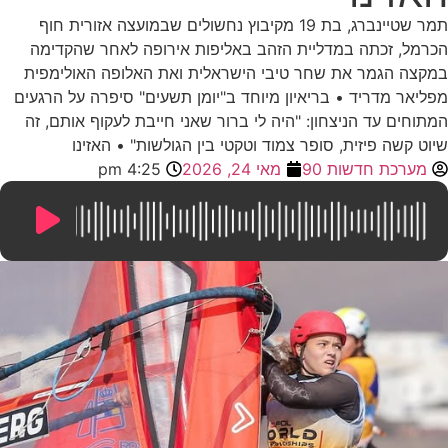
תמר שטיינברג, בת 19 מקיבוץ נחשולים שבמועצה אזורית חוף
הכרמל, זכתה במדליית הזהב באליפות אירופה לאחר שהקדימה
במקצה הגמר את שחר טיבי הישראלית ואת האלופה האולימפית
מפליאר מדריד • בריאיון מיוחד ב"יומן תשעים" סיפרה על הרגעים
המתוחים עד הניצחון: "היה לי ברור שאני חייבת לעקוף אותם, זה
שיוט קשה פיזית, סופר צמוד וטקטי בין הגולשות" • האזינו
מערכת חדשות 90
מאי 24, 2026
4:25 pm
7:02
/
0:00