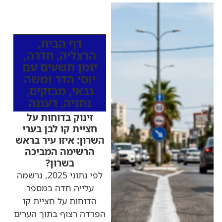
כותרות החדשות
מהרדיו
דף הבית
,
הרצליה
,
חדרה
,
יומן תשעים עם
יוסי הדר ומשה
גבאי
,
מבזקים
,
נתניה
,
רעננה
זינוק בדוחות על
חציית קו לבן בערי
השרון: איזו עיר בראש
הרשימה המביכה
בשרון?
לפי נתוני 2025, נרשמה
עלייה חדה במספר
הדוחות על חציית קו
הפרדה רצוף בתוך הערים