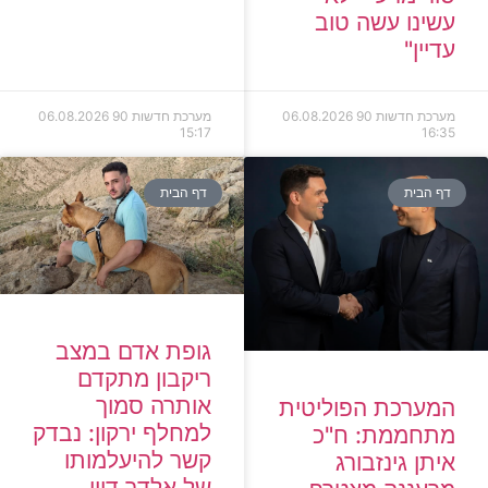
עשינו עשה טוב
עדיין"
מערכת חדשות 90
06.08.2026
מערכת חדשות 90
06.08.2026
15:17
16:35
דף הבית
דף הבית
גופת אדם במצב
ריקבון מתקדם
אותרה סמוך
המערכת הפוליטית
למחלף ירקון: נבדק
מתחממת: ח"כ
קשר להיעלמותו
איתן גינזבורג
של אלדר דיין