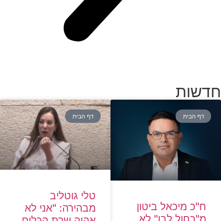
חדשות
דף הבית
דף הבית
טלי גוטליב
ח"כ מיכאל ביטון
מבהירה: "אני לא
מ"כחול לבן" לא
אהיה שרת הכלום,