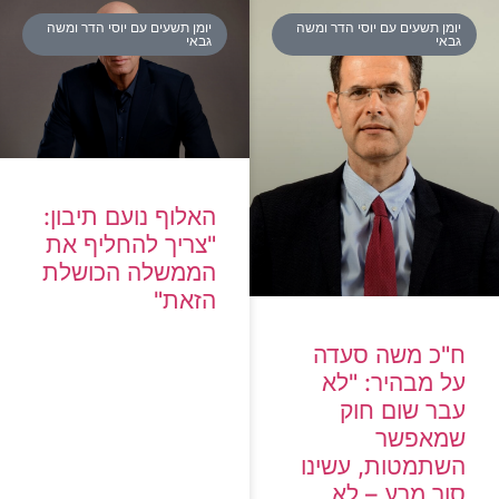
יומן תשעים עם יוסי הדר ומשה
יומן תשעים עם יוסי הדר ומשה
גבאי
גבאי
האלוף נועם תיבון:
"צריך להחליף את
הממשלה הכושלת
הזאת"
ח"כ משה סעדה
על מבהיר: "לא
עבר שום חוק
שמאפשר
השתמטות, עשינו
סור מרע – לא