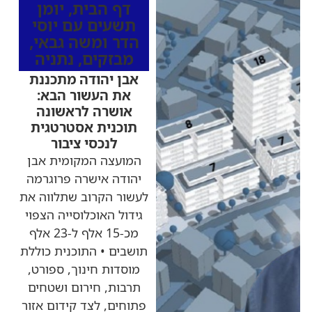
דף הבית
,
יומן
תשעים עם יוסי
הדר ומשה גבאי
,
מבזקים
,
נתניה
אבן יהודה מתכננת
את העשור הבא:
אושרה לראשונה
תוכנית אסטרטגית
לנכסי ציבור
המועצה המקומית אבן
יהודה אישרה פרוגרמה
לעשור הקרוב שתלווה את
גידול האוכלוסייה הצפוי
מכ-15 אלף ל-23 אלף
תושבים • התוכנית כוללת
מוסדות חינוך, ספורט,
תרבות, חירום ושטחים
פתוחים, לצד קידום אזור