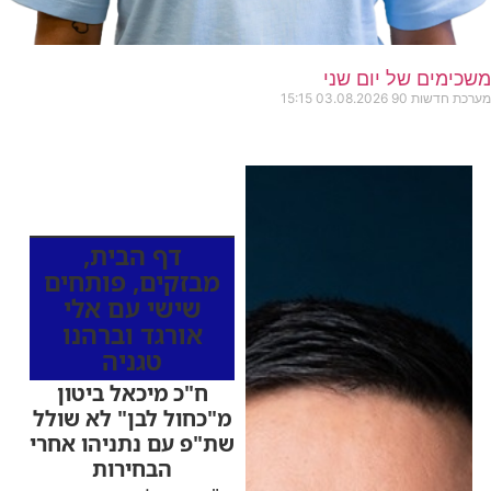
משכימים של יום שני
מערכת חדשות 90
03.08.2026
15:15
כותרות החדשות
מהרדיו
דף הבית
,
מבזקים
,
פותחים
שישי עם אלי
אורגד וברהנו
טגניה
ח"כ מיכאל ביטון
מ"כחול לבן" לא שולל
שת"פ עם נתניהו אחרי
הבחירות