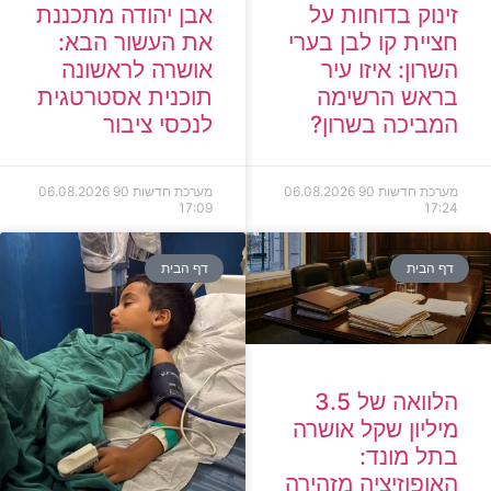
זינוק בדוחות על
אבן יהודה מתכננת
חציית קו לבן בערי
את העשור הבא:
השרון: איזו עיר
אושרה לראשונה
בראש הרשימה
תוכנית אסטרטגית
המביכה בשרון?
לנכסי ציבור
מערכת חדשות 90
06.08.2026
מערכת חדשות 90
06.08.2026
17:09
17:24
דף הבית
דף הבית
הלוואה של 3.5
מיליון שקל אושרה
בתל מונד:
האופוזיציה מזהירה