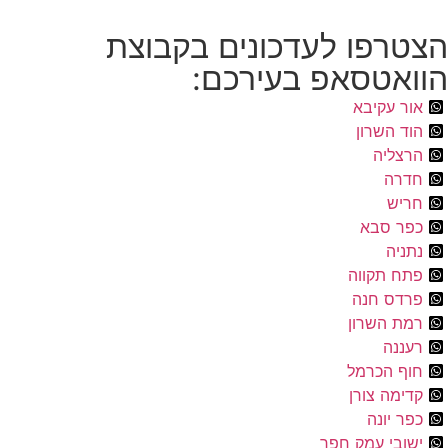
הצטרפו לעדכונים בקבוצת
הוואטסאפ בעירכם:
אור עקיבא
הוד השרון
הרצליה
חדרה
חריש
כפר סבא
נתניה
פתח תקווה
פרדס חנה
רמת השרון
רעננה
חוף הכרמל
קדימה צורן
כפר יונה
ישובי עמק חפר