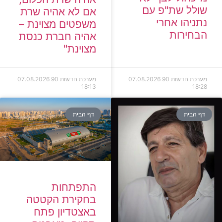
שולל שת"פ עם
אם לא אהיה שרת
נתניהו אחרי
משפטים מצוינת –
הבחירות
אהיה חברת כנסת
מצוינת"
מערכת חדשות 90
07.08.2026
מערכת חדשות 90
07.08.2026
18:13
18:28
דף הבית
דף הבית
התפתחות
בחקירת הקטטה
באצטדיון פתח