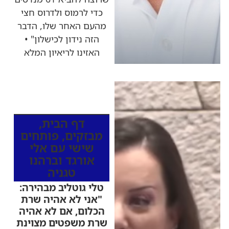
כדי לרמוס ולדרוס חצי
מהעם האחר שלו, הדבר
הזה נידון לכישלון" •
האזינו לריאיון המלא
כותרות החדשות
מהרדיו
דף הבית
,
מבזקים
,
פותחים
שישי עם אלי
אורגד וברהנו
טגניה
טלי גוטליב מבהירה:
"אני לא אהיה שרת
הכלום, אם לא אהיה
שרת משפטים מצוינת