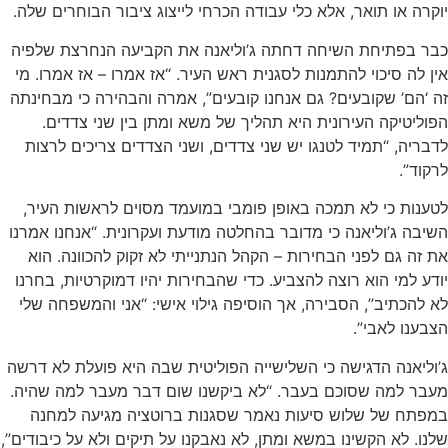
יוקרה או תואר, אלא כלי עבודה הכרחי לייצוג ציבור הבוחרים שלה.
כבר בפתיחת השיחה דחתה ג’וליאנה את הקביעה הנחרצת שלפיה
אין לה סיכוי להתמנות לסגנית ראש העיר. “אז אמרו – אז אמרו. מי
זה ‘הם’ שקובעים? גם אנחנו קובעים”, אמרה והבהירה כי מבחינתה
הפוליטיקה העירונית היא תהליך של משא ומתן בין שני צדדים.
לדבריה, “תמיד לטנגו יש שני צדדים, ושני הצדדים צריכים לרצות
לרקוד”.
לטענות כי לא תמכה באופן פומבי במועמד מסוים לראשות העיר,
השיבה ג’וליאנה כי מדובר בהחלטה מודעת ועקרונית. “אנחנו אמרנו
את זה גם לפני הבחירות – הקהל הנתנייתי לא זקוק להכוונה. הוא
יודע למי הוא רוצה להצביע. כדי שהבחירות יהיו דמוקרטיות, בחרנו
לא להכתיב”, הסבירה, אך הוסיפה גילוי אישי: “אני והמשפחה שלי
הצבענו לאבי”.
ג’וליאנה הדגישה כי השלישייה הפוליטית שבה היא פועלת לא דרשה
מעבר למה שסוכם בעבר. “לא ביקשנו שום דבר מעבר למה שהיה.
במפתח של שלוש סיעות נאמר שסגנות ברוטציה מגיעה למחנה
שלנו. לא הקשינו במשא ומתן, לא נאבקנו על תיקים ולא על כיבודים”,