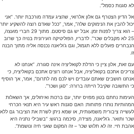
לא סגנות כסמל”.
אל הדיון הצטרף גם אלון אלרואי, שהציג עמדה מורכבת יותר. “אני
יכול להבין את הנימוקים שלה”, אמר, “ככל שאדם רוצה להשקיע יותר
– הוא צריך לפנות זמן. אבל יש גם סיסטם. מתוך 29 חברי מועצה,
25 לא מקבלים שכר”. לדבריו, הפוליטיקה העירונית בנויה כך שרוב
הנבחרים פועלים ללא תגמול, וגם ג’וליאנה נכנסה אליה מתוך הבנה
זו.
עם זאת, אלון ציין כי הדלת לקואליציה אינה סגורה. “אנחנו לא
צריכים אתכם בקואליציה, אבל אנחנו רוצים אתכם בקואליציה, כי
אנחנו חושבים שאתם עובדים ויש לכם מה לתרום”, אמר, אך הוסיף
כי התשובה שקיבל הייתה ברורה: “סגן ושכר”.
העימות נחתם בטון מפויס יותר, עם ברכות ואיחולים, אך השאלות
המהותיות נותרו פתוחות: האם סגנות ראש עיר היא תנאי הכרחי
לעשייה ציבורית משמעותית, או שמא ניתן לשרת את הציבור גם ללא
שכר ותואר. ג’וליאנה, מצידה, סיכמה ברגש: “בשבילי נתניה היא
אהבת חיי. זה לא תלוש שכר – זה המקום שאני חיה ונושמת”.