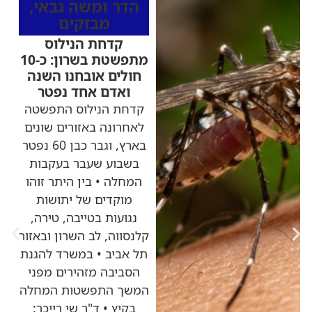
הדר ומשה גבאי
,
מבזקים
קדחת הנילוס
מתפשטת בשרון: כ-10
חולים אובחנו השנה
ואדם אחד נפטר
קדחת הנילוס התפשטה
לאחרונה באזורים שונים
בארץ, וגבר כבן 60 נפטר
בשבוע שעבר בעקבות
המחלה • בין היתר זוהו
מוקדים של יתושות
נגועות בטייבה, טירה,
קלנסווה, לב השרון ובאזור
תל אביב • במשרד להגנת
הסביבה מזהירים מפני
המשך התפשטות המחלה
בקיץ • ד"ר שי רייכר: