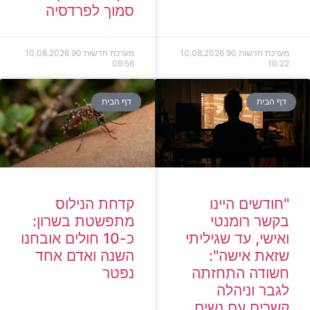
סמוך לפרדסיה
מערכת חדשות 90
10.08.2026
מערכת חדשות 90
10.08.2026
09:56
10:22
דף הבית
דף הבית
קדחת הנילוס
"חודשים היינו
מתפשטת בשרון:
בקשר רומנטי
כ-10 חולים אובחנו
ואישי, עד שגיליתי
השנה ואדם אחד
שזאת אישה":
נפטר
חשודה התחזתה
לגבר וניהלה
קשרים עם נשים