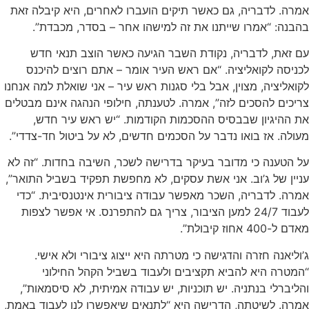
אמרה. לדבריה, גם כאשר תיקים הועברו לאחרים, היא קיבלה זאת
בהבנה: “אמרו שייתנו את זה למישהו אחר – בסדר, מכבדת”.
עם זאת, לדבריה, נקודת השבר הגיעה כאשר הוצב תנאי חדש
לכניסה לקואליציה. “אם ראש העיר אומר – אתם רוצים להיכנס
לקואליציה, מצוין, אבל בלי סגנות ראש עיר – אני שואלת למה אנחנו
צריכים להסכים לזה”, אמרה. לטענתה, חילופי הנהגה אינם מבטלים
את ההיגיון שבבסיס ההסכמות הקודמות. “יש ראש עיר חדש,
מעולה. אז בואו נדבר על הסכמים חדשים, לא על ביטול חד-צדדי”.
על הטענה כי מדובר בעיקר בדרישה לשכר, השיבה בחדות. “זה לא
עניין של ג’וב. אני אשת עסקים, לא מחפשת תפקיד בשביל התואר”,
אמרה. לדבריה, השכר מאפשר עבודה ציבורית אינטנסיבית. “כדי
לעבוד 24/7 למען הציבור, צריך גם להתפרנס. אי אפשר לצפות
מאדם ל-400 אחוז קיבולת”.
ג’וליאנה חזרה והדגישה כי מטרתה היא ייצוג ציבורי ולא אישי.
“המטרה היא להביא תקציבים ולעבוד בשביל הקהל החילוני
והליברלי בנתניה. יש תוכניות, יש עבודה אמיתית, לא סיסמאות”,
אמרה. לשיטתה, הדרישה היא “לתנאים שיאפשרו לנו לעבוד באמת,