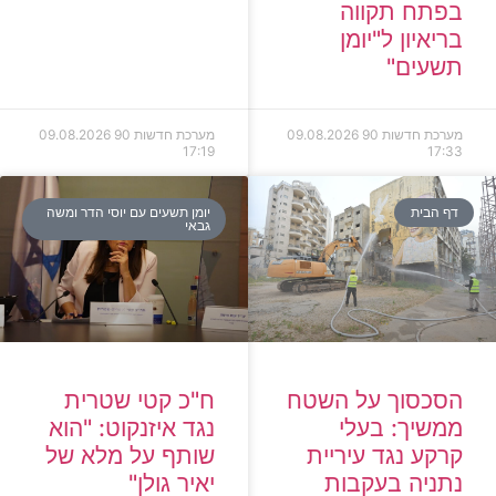
בפתח תקווה
בריאיון ל"יומן
תשעים"
מערכת חדשות 90
09.08.2026
מערכת חדשות 90
09.08.2026
17:19
17:33
דף הבית
יומן תשעים עם יוסי הדר ומשה
גבאי
הסכסוך על השטח
ח"כ קטי שטרית
ממשיך: בעלי
נגד איזנקוט: "הוא
קרקע נגד עיריית
שותף על מלא של
נתניה בעקבות
יאיר גולן"