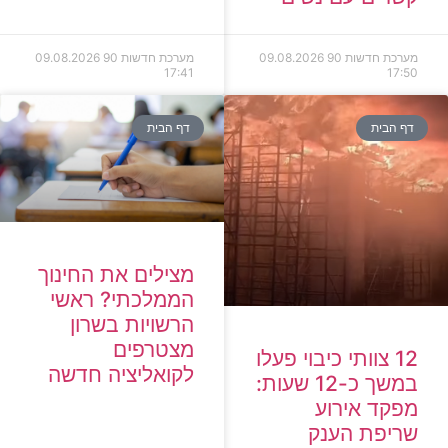
מערכת חדשות 90
09.08.2026
מערכת חדשות 90
09.08.2026
17:41
17:50
דף הבית
דף הבית
מצילים את החינוך
הממלכתי? ראשי
הרשויות בשרון
מצטרפים
12 צוותי כיבוי פעלו
לקואליציה חדשה
במשך כ-12 שעות:
מפקד אירוע
שריפת הענק