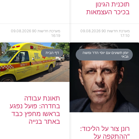
תוכנית הגינון
בכיכר העצמאות
מערכת חדשות 90
09.08.2026
מערכת חדשות 90
09.08.2026
16:19
17:10
יומן תשעים עם יוסי הדר ומשה
דף הבית
גבאי
תאונת עבודה
בחדרה: פועל נפגע
בראשו מחפץ כבד
באתר בנייה
רונן צור על הליכוד:
"ההתקפה על