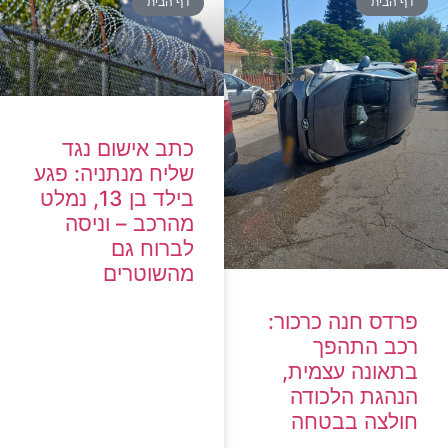
דף הבית
דף הבית
כתב אישום נגד
שליח מנתניה: פגע
בילד בן 13, נמלט
מהרכב – וניסה
לברוח גם
מהשוטרים
פרדס חנה כרכור:
רכב התהפך
בתאונה עצמית,
הנהגת הלכודה
חולצה בבטחה