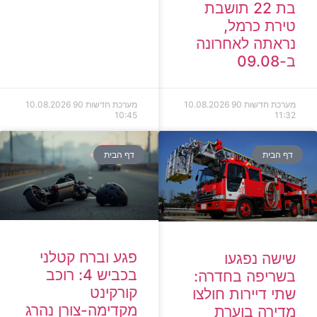
בת 22 תושבת
טירת כרמל,
נראתה לאחרונה
ב-09.08
מערכת חדשות 90
10.08.2026
מערכת חדשות 90
10.08.2026
10:45
11:32
דף הבית
דף הבית
פגע וברח קטלני
שישה נפגעו
בכביש 4: רוכב
בשריפה בחדרה:
קורקינט
שתי דיירות חולצו
מקדימה-צורן נהרג
מדירה בוערת