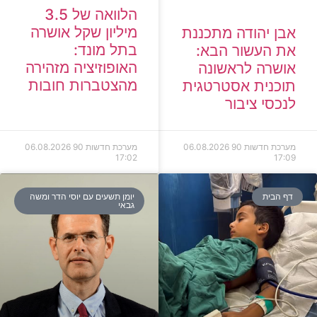
הלוואה של 3.5
מיליון שקל אושרה
אבן יהודה מתכננת
בתל מונד:
את העשור הבא:
האופוזיציה מזהירה
אושרה לראשונה
מהצטברות חובות
תוכנית אסטרטגית
לנכסי ציבור
מערכת חדשות 90
06.08.2026
מערכת חדשות 90
06.08.2026
17:02
17:09
דף הבית
יומן תשעים עם יוסי הדר ומשה
גבאי