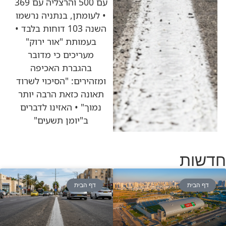
עם 500 והרצליה עם 369
• לעומתן, בנתניה נרשמו
השנה 103 דוחות בלבד •
בעמותת "אור ירוק"
מעריכים כי מדובר
בהגברת האכיפה
ומזהירים: "הסיכוי לשרוד
תאונה כזאת הרבה יותר
נמוך" • האזינו לדברים
ב"יומן תשעים"
חדשות
דף הבית
דף הבית