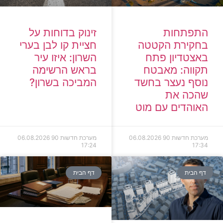
זינוק בדוחות על
התפתחות
חציית קו לבן בערי
בחקירת הקטטה
השרון: איזו עיר
באצטדיון פתח
בראש הרשימה
תקווה: מאבטח
המביכה בשרון?
נוסף נעצר בחשד
שהכה את
האוהדים עם מוט
מערכת חדשות 90
06.08.2026
מערכת חדשות 90
06.08.2026
17:24
17:34
דף הבית
דף הבית