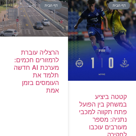
דף הבית
דף הבית
הרצליה עוברת
לרמזורים חכמים:
מערכת AI חדשה
תלמד את
העומסים בזמן
אמת
קטטה ביציע
במשחק בין הפועל
פתח תקווה למכבי
נתניה: מספר
מעורבים עוכבו
לחקירה