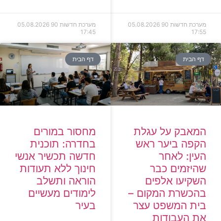
מערכת חדשות 90
05.08.2026
מערכת חדשות 90
05.08.2026
17:45
17:55
דף הבית
דף הבית
המאבק על עגלת
מחסור במורים
הקפה ביער ראש
בחדרה: תוכנית
העין: לאחר
חדשה תכשיר אנשי
שהיזמים כבר
חינוך ללא תעודות
השקיעו אלפים
הוראה ותשלב
בהכשרת המקום –
לימודים מעשיים
בית המשפט עצר
בעיר
את העבודות