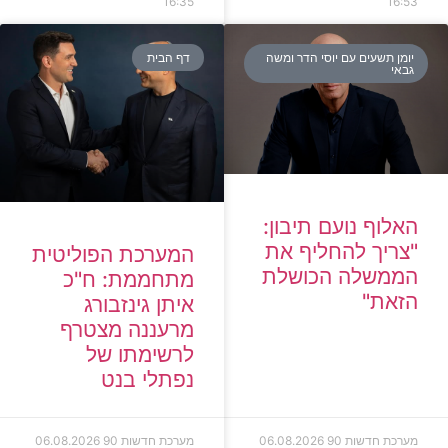
16:35
16:53
יומן תשעים עם יוסי הדר ומשה
דף הבית
גבאי
האלוף נועם תיבון:
"צריך להחליף את
המערכת הפוליטית
הממשלה הכושלת
מתחממת: ח"כ
הזאת"
איתן גינזבורג
מרעננה מצטרף
לרשימתו של
נפתלי בנט
מערכת חדשות 90
06.08.2026
מערכת חדשות 90
06.08.2026