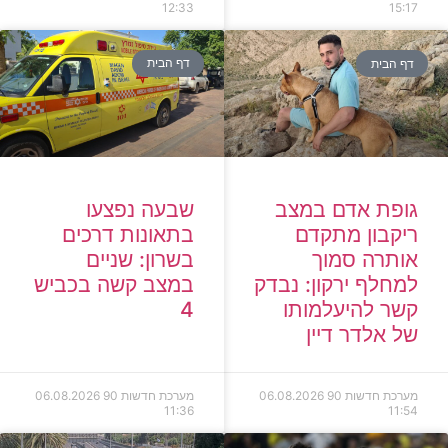
12:33
15:17
דף הבית
דף הבית
גופת אדם במצב
שבעה נפצעו
ריקבון מתקדם
בתאונות דרכים
אותרה סמוך
בשרון: שניים
למחלף ירקון: נבדק
במצב קשה בכביש
קשר להיעלמותו
4
של אלדר דיין
מערכת חדשות 90
06.08.2026
מערכת חדשות 90
06.08.2026
11:36
11:54