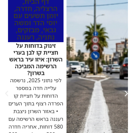
דף הבית
,
הרצליה
,
חדרה
,
יומן תשעים עם
יוסי הדר ומשה
גבאי
,
מבזקים
,
נתניה
,
רעננה
זינוק בדוחות על
חציית קו לבן בערי
השרון: איזו עיר בראש
הרשימה המביכה
בשרון?
לפי נתוני 2025, נרשמה
עלייה חדה במספר
הדוחות על חציית קו
הפרדה רצוף בתוך הערים
• באזור השרון ניצבת
רעננה בראש הרשימה עם
580 דוחות, אחריה חדרה