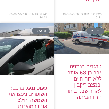
מערכת חדשות 90
06.08.2026
מערכת חדשות 90
06.08.2026
10:13
10:31
דף הבית
דף הבית
טרגדיה בנתניה:
גבר בן 53 אותר
ללא רוח חיים
ובמצב ריקבון –
פעוט ננעל ברכב:
לאחר שבני ביתו
השוטרים ניפצו את
חזרו הביתה
השמשה וחילצו
אותו במהירות