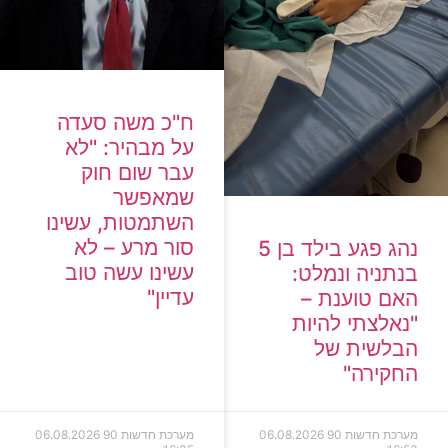
ח"כ משה סעדה
על מבהיר: "לא
עבר שום חוק
שמאפשר
השתמטות, עשינו
סור מרע – לא
נהג פגע בילד בן 5
עשינו עשה טוב
בנתניה ונמלט:
עדיין"
האם טוענת –
"נאלצתי להיות
הבלשית של
החקירה"
מערכת חדשות 90
06.08.2026
מערכת חדשות 90
06.08.2026