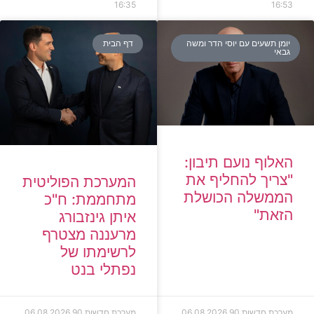
16:35
16:53
יומן תשעים עם יוסי הדר ומשה
דף הבית
גבאי
האלוף נועם תיבון:
"צריך להחליף את
המערכת הפוליטית
הממשלה הכושלת
מתחממת: ח"כ
הזאת"
איתן גינזבורג
מרעננה מצטרף
לרשימתו של
נפתלי בנט
מערכת חדשות 90
06.08.2026
מערכת חדשות 90
06.08.2026