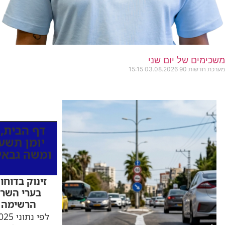
משכימים של יום שני
מערכת חדשות 90
03.08.2026
15:15
כותרות החד
דף הבית
,
יומן תשעי
ומשה גבאי
זינוק בדוחו
בערי השרון
הרשימה ה