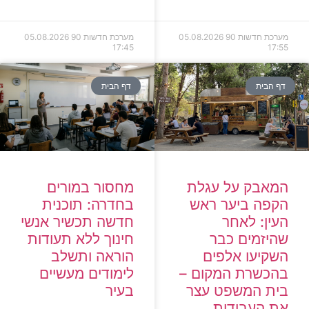
מערכת חדשות 90
05.08.2026
מערכת חדשות 90
05.08.2026
17:45
17:55
דף הבית
דף הבית
המאבק על עגלת
מחסור במורים
הקפה ביער ראש
בחדרה: תוכנית
העין: לאחר
חדשה תכשיר אנשי
שהיזמים כבר
חינוך ללא תעודות
השקיעו אלפים
הוראה ותשלב
בהכשרת המקום –
לימודים מעשיים
בית המשפט עצר
בעיר
את העבודות