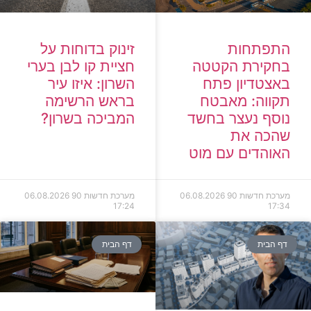
זינוק בדוחות על
התפתחות
חציית קו לבן בערי
בחקירת הקטטה
השרון: איזו עיר
באצטדיון פתח
בראש הרשימה
תקווה: מאבטח
המביכה בשרון?
נוסף נעצר בחשד
שהכה את
האוהדים עם מוט
מערכת חדשות 90
06.08.2026
מערכת חדשות 90
06.08.2026
17:24
17:34
דף הבית
דף הבית