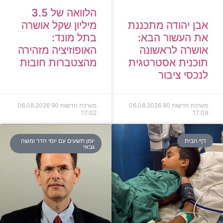
הלוואה של 3.5
מיליון שקל אושרה
אבן יהודה מתכננת
בתל מונד:
את העשור הבא:
האופוזיציה מזהירה
אושרה לראשונה
מהצטברות חובות
תוכנית אסטרטגית
לנכסי ציבור
מערכת חדשות 90
06.08.2026
מערכת חדשות 90
06.08.2026
17:02
17:09
דף הבית
יומן תשעים עם יוסי הדר ומשה
גבאי