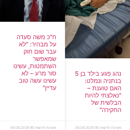
ח"כ משה סעדה
על מבהיר: "לא
עבר שום חוק
שמאפשר
השתמטות, עשינו
סור מרע – לא
נהג פגע בילד בן 5
עשינו עשה טוב
בנתניה ונמלט:
עדיין"
האם טוענת –
"נאלצתי להיות
הבלשית של
החקירה"
מערכת חדשות 90
06.08.2026
מערכת חדשות 90
06.08.2026