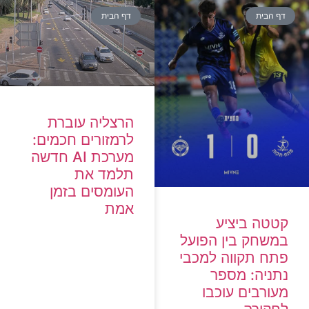
דף הבית
דף הבית
הרצליה עוברת
לרמזורים חכמים:
מערכת AI חדשה
תלמד את
העומסים בזמן
אמת
קטטה ביציע
במשחק בין הפועל
פתח תקווה למכבי
נתניה: מספר
מעורבים עוכבו