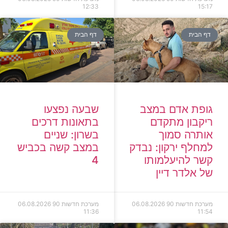
12:33
15:17
דף הבית
דף הבית
גופת אדם במצב
שבעה נפצעו
ריקבון מתקדם
בתאונות דרכים
אותרה סמוך
בשרון: שניים
למחלף ירקון: נבדק
במצב קשה בכביש
קשר להיעלמותו
4
של אלדר דיין
מערכת חדשות 90
06.08.2026
מערכת חדשות 90
06.08.2026
11:36
11:54