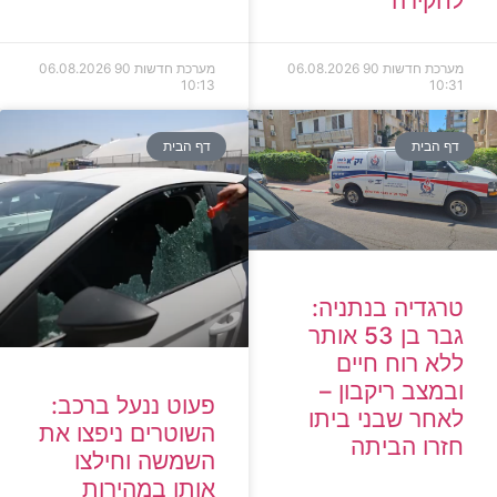
לחקירה
מערכת חדשות 90
06.08.2026
מערכת חדשות 90
06.08.2026
10:13
10:31
דף הבית
דף הבית
טרגדיה בנתניה:
גבר בן 53 אותר
ללא רוח חיים
ובמצב ריקבון –
פעוט ננעל ברכב:
לאחר שבני ביתו
השוטרים ניפצו את
חזרו הביתה
השמשה וחילצו
אותו במהירות