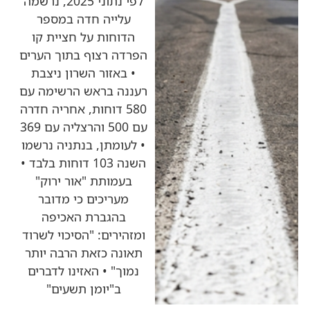
לפי נתוני 2025, נרשמה
עלייה חדה במספר
הדוחות על חציית קו
הפרדה רצוף בתוך הערים
• באזור השרון ניצבת
רעננה בראש הרשימה עם
580 דוחות, אחריה חדרה
עם 500 והרצליה עם 369
• לעומתן, בנתניה נרשמו
השנה 103 דוחות בלבד •
בעמותת "אור ירוק"
מעריכים כי מדובר
בהגברת האכיפה
ומזהירים: "הסיכוי לשרוד
תאונה כזאת הרבה יותר
נמוך" • האזינו לדברים
ב"יומן תשעים"