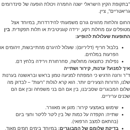
"בתקופת הקיץ הישראלי ישנה החמרה ויכולת הופעה של סינדרומים
גריאטריים", ציין.
החום והלחות מהווים גורם משמעותי להידרדרות, במיוחד אצל
מטופלים עם מחלות רקע, ירידה קוגניטיבית או תלות תפקודית.
בין
התופעות שעלולות להופיע:
בלבול חריף (דליריום): שעלול להיגרם מהתייבשות, זיהומים או
הפרעות במלחים.
נפילות: כתוצאה מחולשה, סחרחורת וירידה בלחץ דם.
איך למנוע? ערנות, קירור ושתייה
ד"ר ורונה הדגיש כי המפתח למניעה טמון בראש ובראשונה בערנות
שלנו, הדורות הצעירים יותר. הוא קרא לגלות "רעות" – לבדוק מה
שלום המבוגרים שסביבנו, בין אם הם בני משפחה ובין אם הם
שכנים עריריים.
שימוש באמצעי קירור: מזגן או מאוורר.
שתייה: הקפדה על כמות של בין ליטר לליטר וחצי ביום
(בהתאם למצב הרפואי).
בדיקת שלומם של המבוגרים:
במיוחד בימים חמים מאוד,