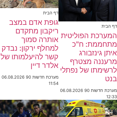
דף הבית
גופת אדם במצב
דף הבית
ריקבון מתקדם
המערכת הפוליטית
אותרה סמוך
מתחממת: ח"כ
למחלף ירקון: נבדק
איתן גינזבורג
קשר להיעלמותו של
מרעננה מצטרף
אלדר דיין
לרשימתו של נפתלי
בנט
מערכת חדשות 90
06.08.2026
11:54
מערכת חדשות 90
06.08.2026
12:33