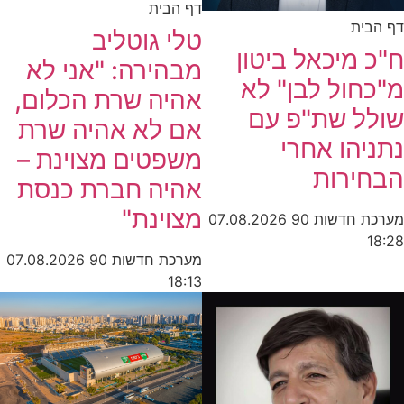
דף הבית
דף הבית
טלי גוטליב
ח"כ מיכאל ביטון
מבהירה: "אני לא
מ"כחול לבן" לא
אהיה שרת הכלום,
שולל שת"פ עם
אם לא אהיה שרת
נתניהו אחרי
משפטים מצוינת –
הבחירות
אהיה חברת כנסת
מצוינת"
מערכת חדשות 90
07.08.2026
18:28
מערכת חדשות 90
07.08.2026
18:13