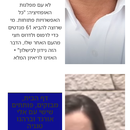
לא עם מפלגות
האופוזיציה: "כל
האפשרויות פתוחות. מי
שרוצה להביא 61 מנדטים
כדי לרמוס ולדרוס חצי
מהעם האחר שלו, הדבר
הזה נידון לכישלון" •
האזינו לריאיון המלא
כותרות החדשות
מהרדיו
דף הבית
,
מבזקים
,
פותחים
שישי עם אלי
אורגד וברהנו
טגניה