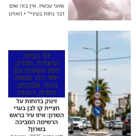
שאני עכשיו. אין בזה שום
דבר נחות בעיניי" • האזינו
כותרות החדשות
מהרדיו
דף הבית
,
הרצליה
,
חדרה
,
יומן תשעים עם
יוסי הדר ומשה
גבאי
,
מבזקים
,
נתניה
,
רעננה
זינוק בדוחות על
חציית קו לבן בערי
השרון: איזו עיר בראש
הרשימה המביכה
בשרון?