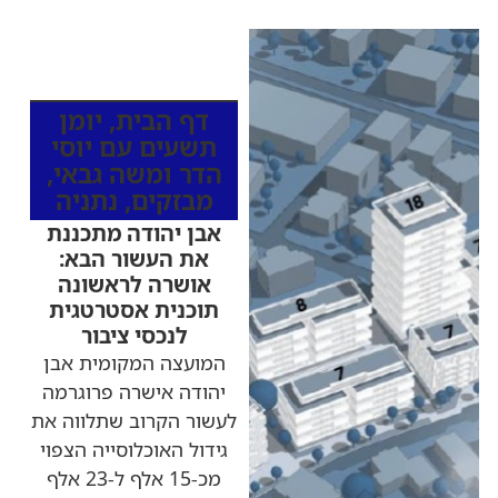
כותרות החדשות
מהרדיו
דף הבית
,
יומן
תשעים עם יוסי
הדר ומשה גבאי
,
מבזקים
,
נתניה
אבן יהודה מתכננת
את העשור הבא:
אושרה לראשונה
תוכנית אסטרטגית
לנכסי ציבור
המועצה המקומית אבן
יהודה אישרה פרוגרמה
לעשור הקרוב שתלווה את
גידול האוכלוסייה הצפוי
מכ-15 אלף ל-23 אלף