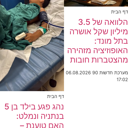
דף הבית
הלוואה של 3.5
מיליון שקל אושרה
בתל מונד:
האופוזיציה מזהירה
מהצטברות חובות
מערכת חדשות 90
06.08.2026
17:02
דף הבית
נהג פגע בילד בן 5
בנתניה ונמלט:
האם טוענת –