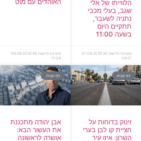
האוהדים עם מוט
הלווייתו של אלי
שגב, בעלי מכבי
נתניה לשעבר,
תתקיים היום
בשעה 11:00
מערכת חדשות 90
07.08.2026
מערכת חדשות 90
06.08.2026
17:34
09:17
דף הבית
דף הבית
זינוק בדוחות על
אבן יהודה מתכננת
חציית קו לבן בערי
את העשור הבא:
השרון: איזו עיר
אושרה לראשונה