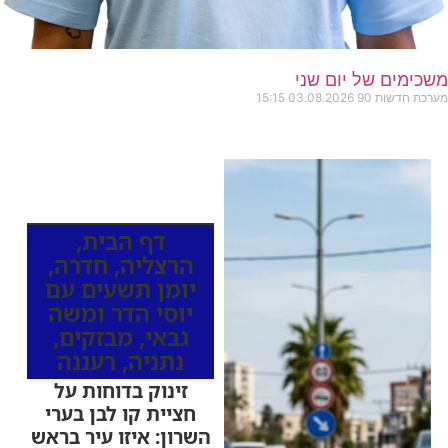
משכימים של יום שני
מערכת חדשות 90
03.08.2026
15:15
כותרות החדשות
מהרדיו
דף הבית
,
הרצליה
,
חדרה
,
יומן תשעים עם
יוסי הדר ומשה
גבאי
,
מבזקים
,
נתניה
,
רעננה
זינוק בדוחות על
חציית קו לבן בערי
השרון: איזו עיר בראש