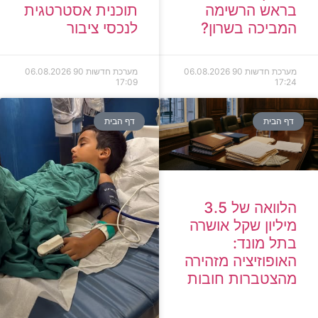
בראש הרשימה
תוכנית אסטרטגית
המביכה בשרון?
לנכסי ציבור
מערכת חדשות 90
06.08.2026
מערכת חדשות 90
06.08.2026
17:09
17:24
דף הבית
דף הבית
הלוואה של 3.5
מיליון שקל אושרה
בתל מונד:
האופוזיציה מזהירה
מהצטברות חובות