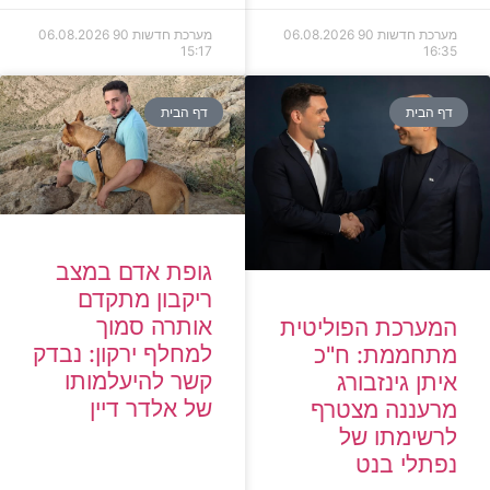
מערכת חדשות 90
06.08.2026
מערכת חדשות 90
06.08.2026
15:17
16:35
דף הבית
דף הבית
גופת אדם במצב
ריקבון מתקדם
אותרה סמוך
המערכת הפוליטית
למחלף ירקון: נבדק
מתחממת: ח"כ
קשר להיעלמותו
איתן גינזבורג
של אלדר דיין
מרעננה מצטרף
לרשימתו של
נפתלי בנט