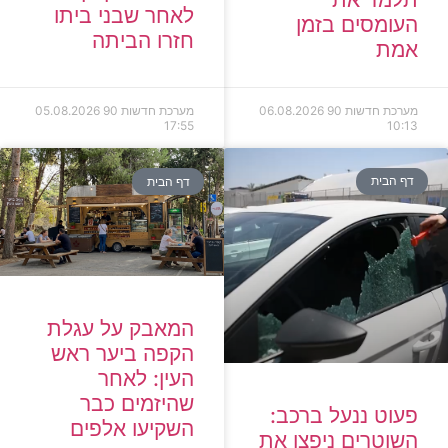
לאחר שבני ביתו
העומסים בזמן
חזרו הביתה
אמת
מערכת חדשות 90
06.08.2026
מערכת חדשות 90
05.08.2026
17:55
10:13
דף הבית
דף הבית
המאבק על עגלת
הקפה ביער ראש
העין: לאחר
שהיזמים כבר
פעוט ננעל ברכב:
השקיעו אלפים
השוטרים ניפצו את