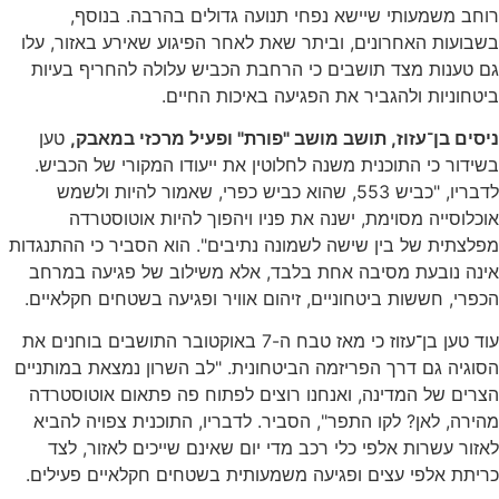
רוחב משמעותי שיישא נפחי תנועה גדולים בהרבה. בנוסף,
בשבועות האחרונים, וביתר שאת לאחר הפיגוע שאירע באזור, עלו
גם טענות מצד תושבים כי הרחבת הכביש עלולה להחריף בעיות
ביטחוניות ולהגביר את הפגיעה באיכות החיים.
ניסים בן־עזוז, תושב מושב "פורת" ופעיל מרכזי במאבק,
טען
בשידור כי התוכנית משנה לחלוטין את ייעודו המקורי של הכביש.
לדבריו, "כביש 553, שהוא כביש כפרי, שאמור להיות ולשמש
אוכלוסייה מסוימת, ישנה את פניו ויהפוך להיות אוטוסטרדה
מפלצתית של בין שישה לשמונה נתיבים". הוא הסביר כי ההתנגדות
אינה נובעת מסיבה אחת בלבד, אלא משילוב של פגיעה במרחב
הכפרי, חששות ביטחוניים, זיהום אוויר ופגיעה בשטחים חקלאיים.
עוד טען בן־עזוז כי מאז טבח ה-7 באוקטובר התושבים בוחנים את
הסוגיה גם דרך הפריזמה הביטחונית. "לב השרון נמצאת במותניים
הצרים של המדינה, ואנחנו רוצים לפתוח פה פתאום אוטוסטרדה
מהירה, לאן? לקו התפר", הסביר. לדבריו, התוכנית צפויה להביא
לאזור עשרות אלפי כלי רכב מדי יום שאינם שייכים לאזור, לצד
כריתת אלפי עצים ופגיעה משמעותית בשטחים חקלאיים פעילים.