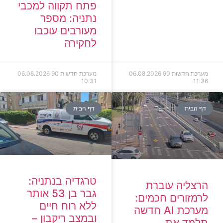
פתח תקווה למכבי
נתניה: מספר
מעורבים עוכבו
לחקירה
מערכת חדשות 90
06.08.2026
מערכת חדשות 90
06.08.2026
10:31
11:36
דף הבית
דף הבית
טרגדיה בנתניה:
הרצליה עוברת
גבר בן 53 אותר
לרמזורים חכמים:
ללא רוח חיים
מערכת AI חדשה
ובמצב ריקבון –
תלמד את