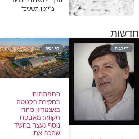
נמוך" • האזינו לדברים
ב"יומן תשעים"
חדשות
דף הבית
דף הבית
התפתחות
בחקירת הקטטה
באצטדיון פתח
תקווה: מאבטח
נוסף נעצר בחשד
שהכה את