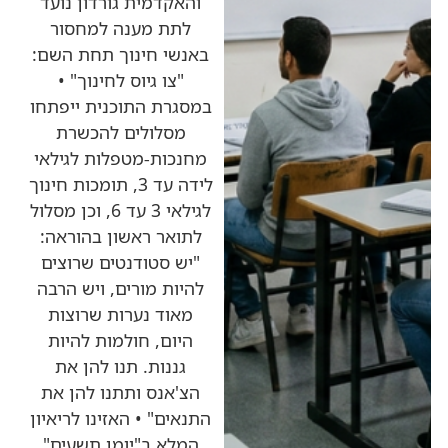
והאקדמית גורדון נועד
לתת מענה למחסור
באנשי חינוך תחת השם:
"צו גיוס לחינוך" •
במסגרת התוכנית ייפתחו
מסלולים להכשרת
מחנכות-מטפלות לגילאי
לידה עד 3, תומכות חינוך
לגילאי 3 עד 6, וכן מסלול
לתואר ראשון בהוראה:
"יש סטודנטים שרוצים
להיות מורים, ויש הרבה
מאוד נערות שרוצות
היום, חולמות להיות
גננות. תנו להן את
הצ'אנס ותתנו להן את
התנאים" • האזינו לריאיון
המלא ב"יומן תשעים"