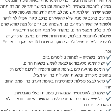
את זהירות וערנות הציבור כדי להימנע מהתייבשות ומכת חום. אני
ממליץ להרבות בשתייה ולא לשהות זמן ממושך יתר על המידה תחת
שמש ישירה. יש לתת תשומת לב יתרה לתינוקות ופעוטות שאנו
מסיעים ברכב על מנת שלא להשאירם ברכב סגור, אפילו לא לדקה
ולשמור על קשר רציף עם בני משפחה מבוגרים על מנת לוודא שהם
לא סובלים מפגעי החום. במקרה של מכת חום או התייבשות
שיכולות להתבטא בבלבול, סחרחורות ושינויים במצב ההכרה, יש
להעבירו למקום מוצל ולחייג למוקד החירום 101 של מגן דוד אדום".
זכרו:
✔️ הרבו בשתייה – לפחות 3 ליטרים ביום.
✔️ יש להימנע מלעבוד או לצאת לשמש בשעות החום.
✔️ הימנעו מהגעה לים בשעות החום והקפידו להיכנס למים רק
בחופים מוכרזים ובשעות הפעילות בהן יש מציל.
✔️ כדאי לבצע פעילות ספורטיבית בשעות הערב בהן עומס החום
יורד.
✔️ שימו לב לאוכלוסייה המבוגרת, פעוטות ובעלי מוגבלויות.
✔️ בכל יציאה מהרכב הסתכלו לעבר המושב האחורי וודאו כי לא
נשארו ילדים ברכב.
✔️ במידת האפשר יש להשאיר את חיות המחמד בתוך הבית ולוודא