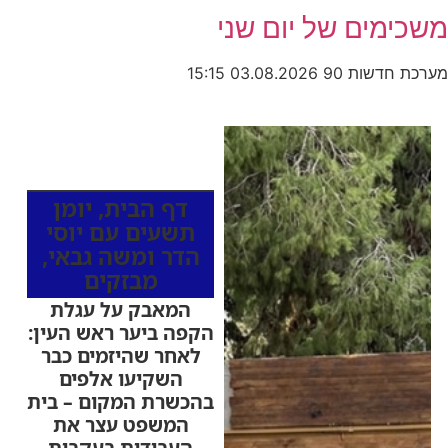
משכימים של יום שני
מערכת חדשות 90
03.08.2026
15:15
כותרות החדשות
מהרדיו
דף הבית
,
יומן
תשעים עם יוסי
הדר ומשה גבאי
,
מבזקים
המאבק על עגלת
הקפה ביער ראש העין:
לאחר שהיזמים כבר
השקיעו אלפים
בהכשרת המקום – בית
המשפט עצר את
העבודות בעקבות