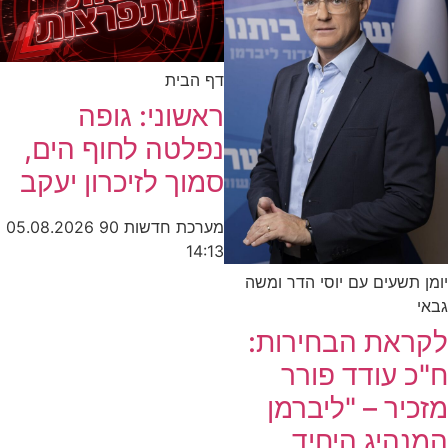
דף הבית
ראשוני: גופה
נפלטה לחוף הים,
סמוך לזיכרון יעקב
מערכת חדשות 90
05.08.2026
14:13
יומן תשעים עם יוסי הדר ומשה
גבאי
לקראת הבחירות:
ח"כ עודד פורר
מזכיר – "ליברמן
המנהיג היחיד