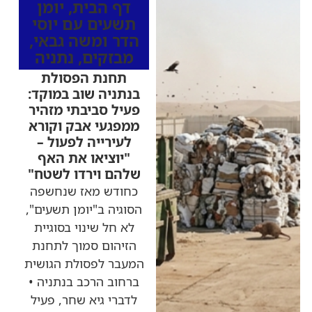
דף הבית
,
יומן
תשעים עם יוסי
הדר ומשה גבאי
,
מבזקים
,
נתניה
תחנת הפסולת
בנתניה שוב במוקד:
פעיל סביבתי מזהיר
ממפגעי אבק וקורא
לעירייה לפעול –
"יוציאו את האף
שלהם וירדו לשטח"
כחודש מאז שנחשפה
הסוגיה ב"יומן תשעים",
לא חל שינוי בסוגיית
הזיהום סמוך לתחנת
המעבר לפסולת הגושית
ברחוב הרכב בנתניה •
לדברי גיא שחר, פעיל