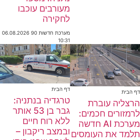
מעורבים עוכבו
לחקירה
מערכת חדשות 90
06.08.2026
10:31
דף הבית
דף הבית
טרגדיה בנתניה:
הרצליה עוברת
גבר בן 53 אותר
לרמזורים חכמים:
ללא רוח חיים
מערכת AI חדשה
ובמצב ריקבון –
תלמד את העומסים