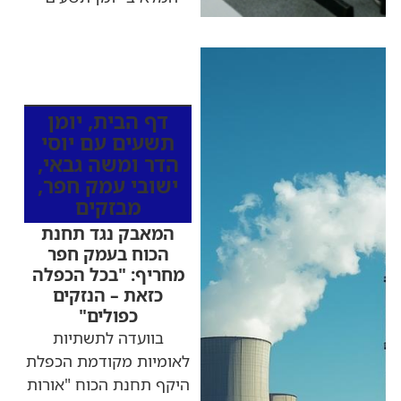
כותרות החדשות
מהרדיו
דף הבית
,
יומן
תשעים עם יוסי
הדר ומשה גבאי
,
ישובי עמק חפר
,
מבזקים
המאבק נגד תחנת
הכוח בעמק חפר
מחריף: "בכל הכפלה
כזאת – הנזקים
כפולים"
בוועדה לתשתיות
לאומיות מקודמת הכפלת
היקף תחנת הכוח "אורות