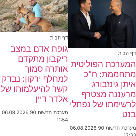
דף הבית
גופת אדם במצב
דף הבית
ריקבון מתקדם
המערכת הפוליטית
אותרה סמוך
מתחממת: ח"כ
למחלף ירקון: נבדק
איתן גינזבורג
קשר להיעלמותו של
מרעננה מצטרף
אלדר דיין
לרשימתו של נפתלי
בנט
מערכת חדשות 90
06.08.2026
11:54
מערכת חדשות 90
06.08.2026
12:33