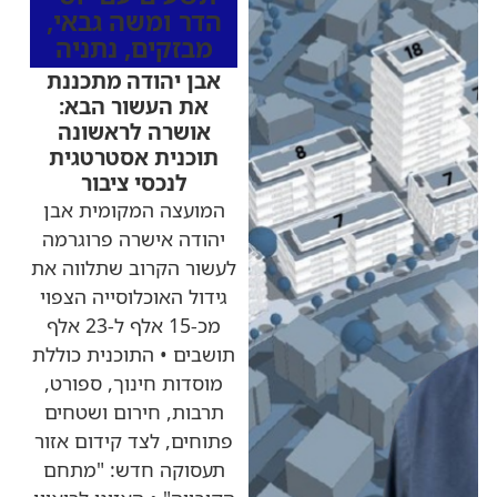
הדר ומשה גבאי
,
מבזקים
,
נתניה
אבן יהודה מתכננת
את העשור הבא:
אושרה לראשונה
תוכנית אסטרטגית
לנכסי ציבור
המועצה המקומית אבן
יהודה אישרה פרוגרמה
לעשור הקרוב שתלווה את
גידול האוכלוסייה הצפוי
מכ-15 אלף ל-23 אלף
תושבים • התוכנית כוללת
מוסדות חינוך, ספורט,
תרבות, חירום ושטחים
פתוחים, לצד קידום אזור
תעסוקה חדש: "מתחם