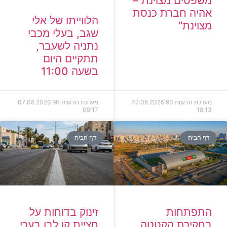
משפטים מצוינת –
אהיה חברת כנסת
הלווייתו של אלי
מצוינת"
שגב, בעלי מכבי
נתניה לשעבר,
תתקיים היום
בשעה 11:00
מערכת חדשות 90
07.08.2026
מערכת חדשות 90
07.08.2026
09:17
18:13
דף הבית
דף הבית
זינוק בדוחות על
התפתחות
חציית קו לבן בערי
בחקירת הקטטה