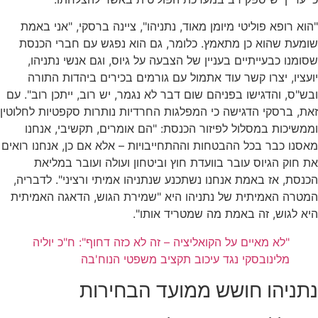
"הוא רופא פוליטי מיומן מאוד, נתניהו", ציינה ברסקי, "אני באמת
שומעת שהוא כן מתאמץ. כלומר, גם הוא נפגש עם חברי הכנסת
שסומנו כבעייתיים בעניין של הצבעה על גיוס, וגם אנשי נתניהו,
יועציו, יצרו קשר עוד אתמול עם גורמים בכירים ביהדות התורה
ובש"ס, והדגישו בפניהם שום דבר לא נגמר, יש רוב, ייתכן רוב". עם
זאת, ברסקי הדגישה כי המפלגות החרדיות נותרות סקפטיות לחלוטין
וממשיכות במסלול לפיזור הכנסת: "הם אומרים, תקשיבי, אנחנו
מאסנו כבר בכל ההבטחות וההתחייבויות – אלא אם כן, אנחנו רואים
את חוק הגיוס עובר בוועדת חוץ וביטחון ועולה ועובר במליאת
הכנסת, אז באמת אנחנו נשתכנע שנתניהו אמיתי ורציני". לדבריה,
המטרה האמיתית של נתניהו היא "שמירת הגוש, הדאגה האמיתית
היא לגוש, זה באמת מה שמטריד אותו".
"לא מאיים על הקואליציה – זה לא כזה דחוף": ח"כ יוליה
מלינובסקי נגד עיכוב תקציב משפטי הנוח'בה
נתניהו חושש ממועד הבחירות