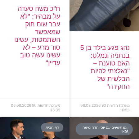
ח"כ משה סעדה
על מבהיר: "לא
עבר שום חוק
שמאפשר
השתמטות, עשינו
סור מרע – לא
נהג פגע בילד בן 5
עשינו עשה טוב
בנתניה ונמלט:
עדיין"
האם טוענת –
"נאלצתי להיות
הבלשית של
החקירה"
מערכת חדשות 90
06.08.2026
מערכת חדשות 90
06.08.2026
16:35
16:53
יומן תשעים עם יוסי הדר ומשה
דף הבית
גבאי