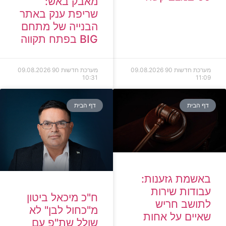
מאבק באש:
שריפת ענק באתר
הבנייה של מתחם
BIG בפתח תקווה
מערכת חדשות 90
09.08.2026
מערכת חדשות 90
09.08.2026
10:31
11:09
דף הבית
דף הבית
באשמת גזענות:
עבודות שירות
ח"כ מיכאל ביטון
לתושב חריש
מ"כחול לבן" לא
שאיים על אחות
שולל שת"פ עם