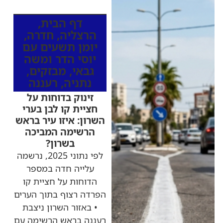
מהרדיו
דף הבית
,
הרצליה
,
חדרה
,
יומן תשעים עם
יוסי הדר ומשה
גבאי
,
מבזקים
,
נתניה
,
רעננה
זינוק בדוחות על
חציית קו לבן בערי
השרון: איזו עיר בראש
הרשימה המביכה
בשרון?
לפי נתוני 2025, נרשמה
עלייה חדה במספר
הדוחות על חציית קו
הפרדה רצוף בתוך הערים
• באזור השרון ניצבת
רעננה בראש הרשימה עם