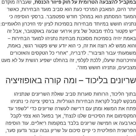
במקביל להצבעה הטרומית על חוק פיזור הכנסת,
שעברה מוקדם
יותר היום, המאבק המרכזי כעת הוא סביב מועד הבחירות, כאשר
המועד המסתמן הוא במהלך חודש ספטמבר. ברסקי הוסיפה כי
נתניהו חושש במיוחד מבחירות בסמיכות לציון ימי הזיכרון הלאומיים:
"יש פקטור בלתי מבוטל של ציון אירועי שבעה באוקטובר, אבל זה
באמת יהיה בסמיכות מסוכנת מבחינת נתניהו למועד הבחירות –
והוא ממש לא רוצה את זה, כי הוא יודע שיש פקטור רגשי, באמת,
משמעותי עבור הציבור". לדבריה, "אחרי כל הטקסים והאזכורים
והזיכרונות שיעלו, ללכת לקלפי, זה בהחלט ישפיע רגשית על לא מעט
מצביעים, ונתניהו חושש מזה".
שריונים בליכוד – ומה קורה באופוזיציה
בתוך הליכוד, הרוחות סוערות סביב שאלת השריונים שנתניהו
מבקש לקבל לקראת הבחירות הגורליות. ברסקי ציינה כי נתניהו
פתח את המשא ומתן עם דרישה לעשרה שריונים כדי "לשפר עד
המקסימום את הסיכויים שלנו לנצח", אך בפועל הוא צפוי לקבל
כארבעה או חמישה שריונים בלבד במקומות ריאליים. עוד הוסיפה
הפרשנית הפוליטית כי קיים סיכום על שריון גבוה עבור גדעון סער,