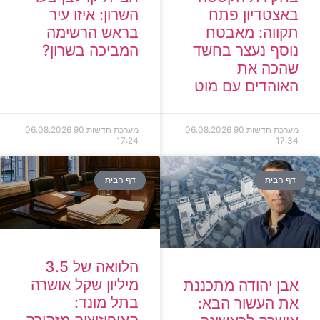
השרון: איזו עיר
באצטדיון פתח
בראש הרשימה
תקווה: מאבטח
המביכה בשרון?
נוסף נעצר בחשד
שהכה את
האוהדים עם מוט
מערכת חדשות 90
06.08.2026
מערכת חדשות 90
06.08.2026
17:24
17:34
דף הבית
דף הבית
הלוואה של 3.5
מיליון שקל אושרה
אבן יהודה מתכננת
בתל מונד:
את העשור הבא: