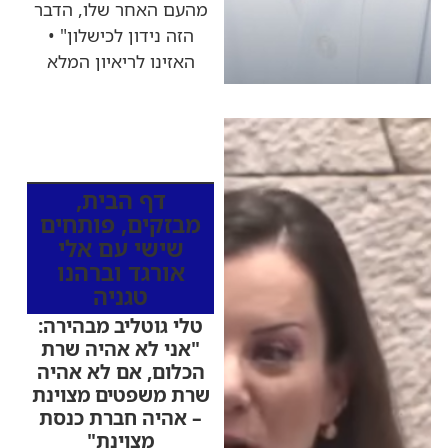
מהעם האחר שלו, הדבר
הזה נידון לכישלון" •
האזינו לריאיון המלא
כותרות החדשות
מהרדיו
דף הבית
,
מבזקים
,
פותחים
שישי עם אלי
אורגד וברהנו
טגניה
טלי גוטליב מבהירה:
"אני לא אהיה שרת
הכלום, אם לא אהיה
שרת משפטים מצוינת
– אהיה חברת כנסת
מצוינת"