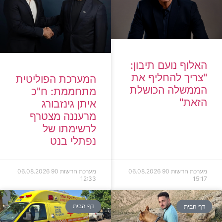
האלוף נועם תיבון:
"צריך להחליף את
המערכת הפוליטית
הממשלה הכושלת
מתחממת: ח"כ
הזאת"
איתן גינזבורג
מרעננה מצטרף
לרשימתו של
נפתלי בנט
מערכת חדשות 90
06.08.2026
מערכת חדשות 90
06.08.2026
12:33
15:17
דף הבית
דף הבית