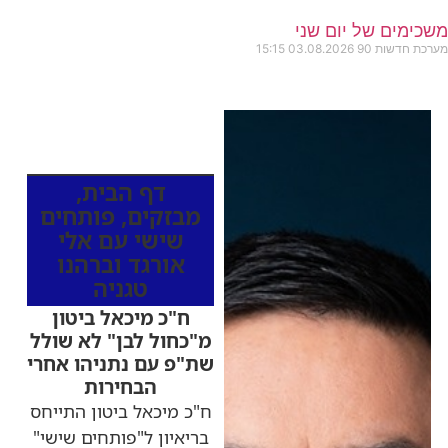
משכימים של יום שני
מערכת חדשות 90
03.08.2026
15:15
כותרות החדשות
מהרדיו
דף הבית
,
מבזקים
,
פותחים
שישי עם אלי
אורגד וברהנו
טגניה
ח"כ מיכאל ביטון
מ"כחול לבן" לא שולל
שת"פ עם נתניהו אחרי
הבחירות
ח"כ מיכאל ביטון התייחס
בריאיון ל"פותחים שישי"