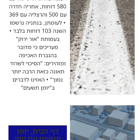
580 דוחות, אחריה חדרה
עם 500 והרצליה עם 369
• לעומתן, בנתניה נרשמו
השנה 103 דוחות בלבד •
בעמותת "אור ירוק"
מעריכים כי מדובר
בהגברת האכיפה
ומזהירים: "הסיכוי לשרוד
תאונה כזאת הרבה יותר
נמוך" • האזינו לדברים
ב"יומן תשעים"
כותרות החדשות
מהרדיו
דף הבית
,
יומן
תשעים עם יוסי