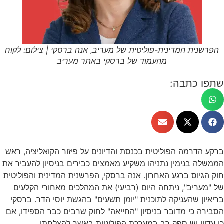
הפרשנית המדינית-פוליטית של מעריב, אנה ברסקי | צילום: לקוח
מהעמוד של ברסקי באתר מעריב
שתפו כתבה:
ברקע הדרמה הפוליטית בכנסת והדיונים על פיזור הקואליציה, ראש
הממשלה בנימין נתניהו משקיע מאמצים כבירים בניסיון להעביר את
חוק הגיוס ברגע האחרון. אנה ברסקי, הפרשנית המדינית והפוליטית
של "מעריב", ניתחה היום (רביעי) את המהלכים מאחורי הקלעים
בריאיון שהעניקה לתוכנית "יומן תשעים" בהגשת יוסי הדר. ברסקי
הסבירה כי מדובר בניסיון "החייאה" לחוק שרבים כבר הספידו, אם
כי עדיין יש ספק רב במערכת הפוליטית באשר להצלחתו.