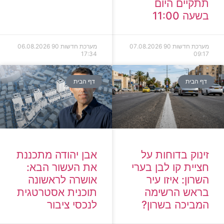
תתקיים היום
בשעה 11:00
מערכת חדשות 90
07.08.2026
מערכת חדשות 90
06.08.2026
17:34
09:17
דף הבית
דף הבית
זינוק בדוחות על
אבן יהודה מתכננת
חציית קו לבן בערי
את העשור הבא:
השרון: איזו עיר
אושרה לראשונה
בראש הרשימה
תוכנית אסטרטגית
המביכה בשרון?
לנכסי ציבור