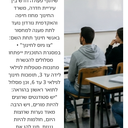
שיתוף פעולה חדש בין
עיריית חדרה, משרד
החינוך מחוז חיפה
והאקדמית גורדון נועד
לתת מענה למחסור
באנשי חינוך תחת השם:
"צו גיוס לחינוך" •
במסגרת התוכנית ייפתחו
מסלולים להכשרת
מחנכות-מטפלות לגילאי
לידה עד 3, תומכות חינוך
לגילאי 3 עד 6, וכן מסלול
לתואר ראשון בהוראה:
"יש סטודנטים שרוצים
להיות מורים, ויש הרבה
מאוד נערות שרוצות
היום, חולמות להיות
גננות. תנו להן את