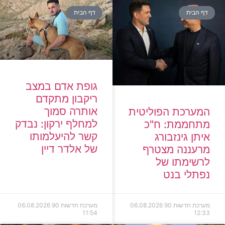
דף הבית
דף הבית
גופת אדם במצב
ריקבון מתקדם
אותרה סמוך
המערכת הפוליטית
למחלף ירקון: נבדק
מתחממת: ח"כ
קשר להיעלמותו
איתן גינזבורג
של אלדר דיין
מרעננה מצטרף
לרשימתו של
נפתלי בנט
מערכת חדשות 90
06.08.2026
מערכת חדשות 90
06.08.2026
11:54
12:33