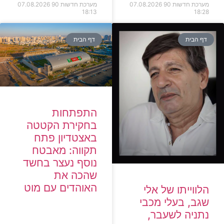
מערכת חדשות 90
07.08.2026
מערכת חדשות 90
07.08.2026
18:13
18:28
דף הבית
דף הבית
התפתחות
בחקירת הקטטה
באצטדיון פתח
תקווה: מאבטח
נוסף נעצר בחשד
שהכה את
האוהדים עם מוט
הלווייתו של אלי
שגב, בעלי מכבי
נתניה לשעבר,