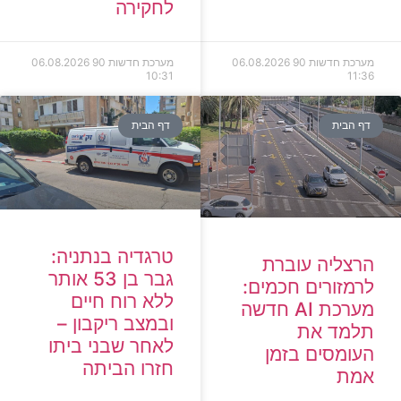
לחקירה
מערכת חדשות 90
06.08.2026
מערכת חדשות 90
06.08.2026
10:31
11:36
דף הבית
דף הבית
טרגדיה בנתניה:
הרצליה עוברת
גבר בן 53 אותר
לרמזורים חכמים:
ללא רוח חיים
מערכת AI חדשה
ובמצב ריקבון –
תלמד את
לאחר שבני ביתו
העומסים בזמן
חזרו הביתה
אמת