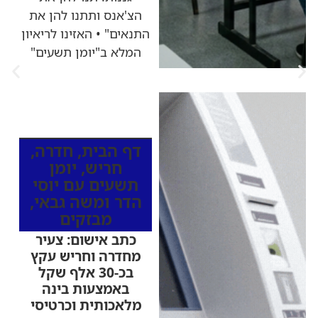
הצ'אנס ותתנו להן את
התנאים" • האזינו לריאיון
המלא ב"יומן תשעים"
כותרות החדשות
מהרדיו
דף הבית
,
חדרה
,
חריש
,
יומן
תשעים עם יוסי
הדר ומשה גבאי
,
מבזקים
כתב אישום: צעיר
מחדרה וחריש עקץ
בכ-30 אלף שקל
באמצעות בינה
מלאכותית וכרטיסי