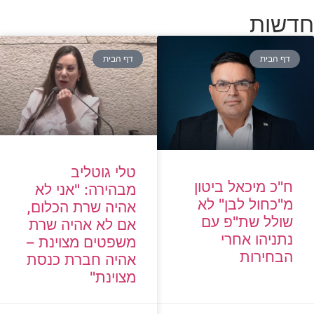
חדשות
דף הבית
דף הבית
טלי גוטליב
ח"כ מיכאל ביטון
מבהירה: "אני לא
מ"כחול לבן" לא
אהיה שרת הכלום,
שולל שת"פ עם
אם לא אהיה שרת
נתניהו אחרי
משפטים מצוינת –
הבחירות
אהיה חברת כנסת
מצוינת"