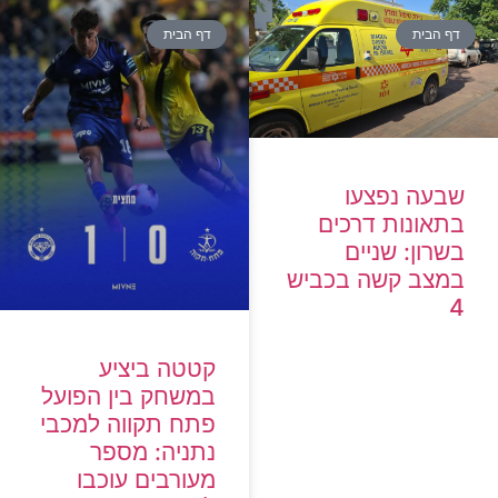
דף הבית
דף הבית
שבעה נפצעו
בתאונות דרכים
בשרון: שניים
במצב קשה בכביש
4
קטטה ביציע
במשחק בין הפועל
פתח תקווה למכבי
נתניה: מספר
מעורבים עוכבו