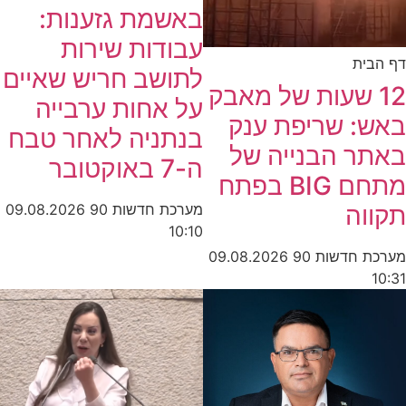
באשמת גזענות:
עבודות שירות
דף הבית
לתושב חריש שאיים
12 שעות של מאבק
על אחות ערבייה
באש: שריפת ענק
בנתניה לאחר טבח
באתר הבנייה של
ה-7 באוקטובר
מתחם BIG בפתח
מערכת חדשות 90
09.08.2026
תקווה
10:10
מערכת חדשות 90
09.08.2026
10:31