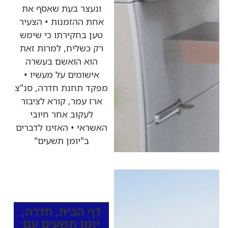
ונעצר בעת שאסף את
אחת ההזמנות • הצעיר
טען בחקירתו כי שימש
רק כשליח, למרות זאת
הוא הואשם בעשרה
אישומים על מעשיו •
מפקד תחנת חדרה, סנ"צ
ארז עמר, קורא לציבור
לעקוב אחר חיובי
האשראי • האזינו לדברים
ב"יומן תשעים"
כותרות החדשות
מהרדיו
דף הבית
,
חדרה
,
יומן תשעים עם