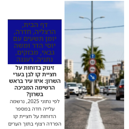
כותרות החדשות
מהרדיו
דף הבית
,
הרצליה
,
חדרה
,
יומן תשעים עם
יוסי הדר ומשה
גבאי
,
מבזקים
,
נתניה
,
רעננה
זינוק בדוחות על
חציית קו לבן בערי
השרון: איזו עיר בראש
הרשימה המביכה
בשרון?
לפי נתוני 2025, נרשמה
עלייה חדה במספר
הדוחות על חציית קו
הפרדה רצוף בתוך הערים