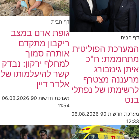
דף הבית
גופת אדם במצב
דף הבית
ריקבון מתקדם
המערכת הפוליטית
אותרה סמוך
מתחממת: ח"כ
למחלף ירקון: נבדק
איתן גינזבורג
קשר להיעלמותו של
מרעננה מצטרף
אלדר דיין
לרשימתו של נפתלי
בנט
מערכת חדשות 90
06.08.2026
11:54
מערכת חדשות 90
06.08.2026
12:33