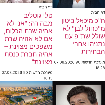
דף הבית
דף הבית
טלי גוטליב
ח"כ מיכאל ביטון
מבהירה: "אני לא
מ"כחול לבן" לא
אהיה שרת הכלום,
שולל שת"פ עם
אם לא אהיה שרת
נתניהו אחרי
משפטים מצוינת –
הבחירות
אהיה חברת כנסת
מצוינת"
מערכת חדשות 90
07.08.2026
18:28
מערכת חדשות 90
07.08.2026
18:13