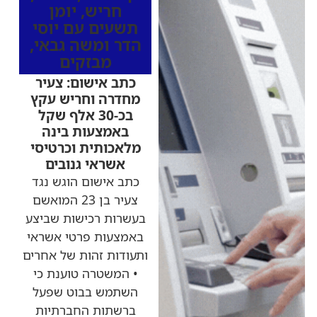
חריש
,
יומן
תשעים עם יוסי
הדר ומשה גבאי
,
מבזקים
כתב אישום: צעיר
מחדרה וחריש עקץ
בכ-30 אלף שקל
באמצעות בינה
מלאכותית וכרטיסי
אשראי גנובים
כתב אישום הוגש נגד
צעיר בן 23 המואשם
בעשרות רכישות שביצע
באמצעות פרטי אשראי
ותעודות זהות של אחרים
• המשטרה טוענת כי
השתמש בבוט שפעל
ברשתות החברתיות