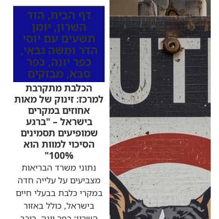
דף הבית
,
הוד
השרון
,
יומן
תשעים עם יוסי
הדר ומשה גבאי
,
כפר יונה
,
כפר
סבא
,
מבזקים
הכלבת מתקרבת
למרכז: זינוק של מאות
אחוזים במקרים
בישראל – "ברגע
שמופיעים תסמינים
הסיכוי למוות הוא
100%"
נתוני משרד הבריאות
מצביעים על עלייה חדה
במקרי כלבת בבעלי חיים
בישראל, כולל באזור
השרון: כפר יונה, כוכב