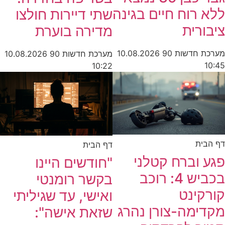
ללא רוח חיים בגינה
שתי דיירות חולצו
ציבורית
מדירה בוערת
מערכת חדשות 90
10.08.2026
מערכת חדשות 90
10.08.2026
10:45
10:22
דף הבית
דף הבית
פגע וברח קטלני
"חודשים היינו
בכביש 4: רוכב
בקשר רומנטי
קורקינט
ואישי, עד שגיליתי
מקדימה-צורן נהרג
שזאת אישה":