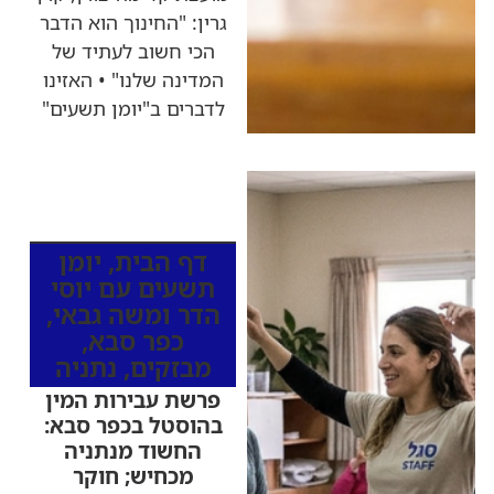
גרין: "החינוך הוא הדבר
הכי חשוב לעתיד של
המדינה שלנו" • האזינו
לדברים ב"יומן תשעים"
כותרות החדשות
מהרדיו
דף הבית
,
יומן
תשעים עם יוסי
הדר ומשה גבאי
,
כפר סבא
,
מבזקים
,
נתניה
פרשת עבירות המין
בהוסטל בכפר סבא:
החשוד מנתניה
מכחיש; חוקר