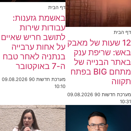
דף הבית
באשמת גזענות:
עבודות שירות
דף הבית
לתושב חריש שאיים
12 שעות של מאבק
על אחות ערבייה
באש: שריפת ענק
בנתניה לאחר טבח
באתר הבנייה של
ה-7 באוקטובר
מתחם BIG בפתח
מערכת חדשות 90
09.08.2026
תקווה
10:10
מערכת חדשות 90
09.08.2026
10:31