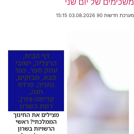
משכימים של יום שני
מערכת חדשות 90
03.08.2026
15:15
כותרות החדשות
מהרדיו
דף הבית
,
הרצליה
,
ישובי
עמק חפר
,
כפר
סבא
,
מבזקים
,
נתניה
,
פרדס
חנה
,
קדימה-צורן
,
רמת השרון
מצילים את החינוך
הממלכתי? ראשי
הרשויות בשרון