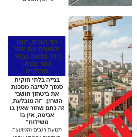
כותרות החדשות
מהרדיו
דף הבית
,
יומן
תשעים עם יוסי
הדר ומשה גבאי
,
כפר סבא
,
מבזקים
בנייה בלתי חוקית
סמוך לטייבה מסכנת
את ביטחון תושבי
השרון: "זה מובלעת,
זה כתם שחור שאין בו
אכיפה, אין בו
משילות"
תנועת רגבים והמועצה