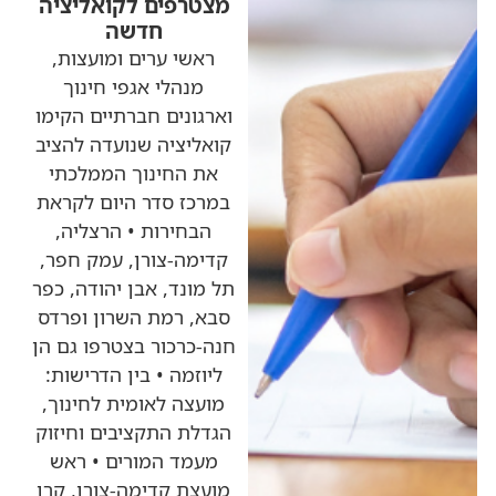
מצטרפים לקואליציה
חדשה
ראשי ערים ומועצות,
מנהלי אגפי חינוך
וארגונים חברתיים הקימו
קואליציה שנועדה להציב
את החינוך הממלכתי
במרכז סדר היום לקראת
הבחירות • הרצליה,
קדימה-צורן, עמק חפר,
תל מונד, אבן יהודה, כפר
סבא, רמת השרון ופרדס
חנה-כרכור בצטרפו גם הן
ליוזמה • בין הדרישות:
מועצה לאומית לחינוך,
הגדלת התקציבים וחיזוק
מעמד המורים • ראש
מועצת קדימה-צורן, קרן