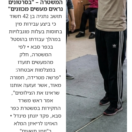
המשטרה – "בסרטונים
נראים מעשים מכוונים"
תושב נתניה בן 42 חשוד
כי ביצע עבירות מין
בחוסות בעלות מוגבלויות
במהלך עבודתו בהוסטל
בכפר סבא • לפי
המשטרה, חלק
מהמעשים תועדו
במצלמות אבטחה:
"פרשה מטרידה, חמורה
מאוד, אשר זעזעה אותנו
שראינו את הצילומים",
אמר ראש משרד
החקירות במשטרת כפר
סבא, פקד יונתן מינדל •
האזינו לריאיון המלא
ב"יומן תשעים"