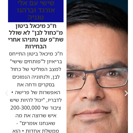
שישי עם אלי
אורגד וברהנו
טגניה
ח"כ מיכאל ביטון
מ"כחול לבן" לא שולל
שת"פ עם נתניהו אחרי
הבחירות
ח"כ מיכאל ביטון התייחס
בריאיון ל"פותחים שישי"
למצב הפוליטי של כחול
לבן, ולנתוניה הנמוכים
בסקרים ודחה את
האפשרות של פרישה •
לדבריו, "יכול להיות שיש
ציבור של 200-300,000
איש שרוצה את מה
שאנחנו אומרים" -
ממשלת אחדות • הוא