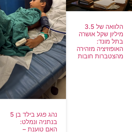
הלוואה של 3.5
מיליון שקל אושרה
בתל מונד:
האופוזיציה מזהירה
מהצטברות חובות
נהג פגע בילד בן 5
בנתניה ונמלט:
האם טוענת –