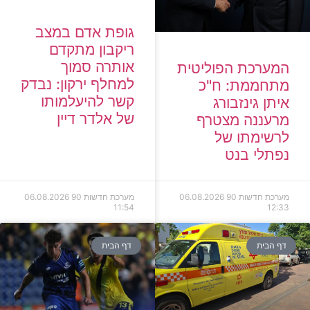
גופת אדם במצב
ריקבון מתקדם
אותרה סמוך
המערכת הפוליטית
למחלף ירקון: נבדק
מתחממת: ח"כ
קשר להיעלמותו
איתן גינזבורג
של אלדר דיין
מרעננה מצטרף
לרשימתו של
נפתלי בנט
מערכת חדשות 90
06.08.2026
מערכת חדשות 90
06.08.2026
11:54
12:33
דף הבית
דף הבית