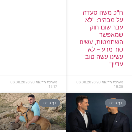
ח"כ משה סעדה
על מבהיר: "לא
עבר שום חוק
שמאפשר
השתמטות, עשינו
סור מרע – לא
עשינו עשה טוב
עדיין"
מערכת חדשות 90
06.08.2026
מערכת חדשות 90
06.08.2026
15:17
16:35
דף הבית
דף הבית