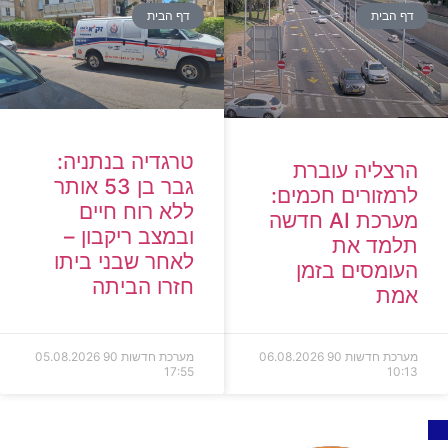
דף הבית
דף הבית
טרגדיה בנתניה:
הרצליה עוברת
גבר בן 53 אותר
לרמזורים חכמים:
ללא רוח חיים
מערכת AI חדשה
ובמצב ריקבון –
תלמד את
לאחר שבני ביתו
העומסים בזמן
חזרו הביתה
אמת
מערכת חדשות 90
06.08.2026
מערכת חדשות 90
05.08.2026
17:55
10:13