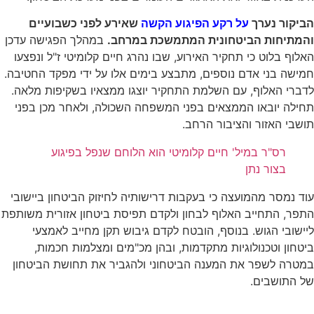
הביקור נערך
על רקע הפיגוע הקשה
שאירע לפני כשבועיים
והמתיחות הביטחונית המתמשכת במרחב.
במהלך הפגישה עדכן
האלוף בלוט כי תחקיר האירוע, שבו נהרג חיים קלומיטי ז"ל ונפצעו
חמישה בני אדם נוספים, מתבצע בימים אלו על ידי מפקד החטיבה.
לדברי האלוף, עם השלמת התחקיר יוצגו ממצאיו בשקיפות מלאה.
תחילה יובאו הממצאים בפני המשפחה השכולה, ולאחר מכן בפני
תושבי האזור והציבור הרחב.
רס"ר במיל' חיים קלומיטי הוא הלוחם שנפל בפיגוע
בצור נתן
עוד נמסר מהמועצה כי בעקבות דרישותיה לחיזוק הביטחון ביישובי
התפר, התחייב האלוף לבחון ולקדם תפיסת ביטחון אזורית משותפת
ליישובי הגוש. בנוסף, הובטח לקדם גיבוש תקן מחייב לאמצעי
ביטחון וטכנולוגיות מתקדמות, ובהן מכ"מים ומצלמות חכמות,
במטרה לשפר את המענה הביטחוני ולהגביר את תחושת הביטחון
של התושבים.