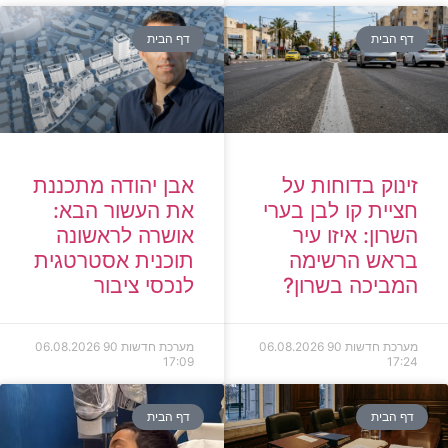
דף הבית
דף הבית
זינוק בדוחות על
אבן יהודה מתכננת
חציית קו לבן בערי
את העשור הבא:
השרון: איזו עיר
אושרה לראשונה
בראש הרשימה
תוכנית אסטרטגית
המביכה בשרון?
לנכסי ציבור
מערכת חדשות 90
06.08.2026
מערכת חדשות 90
06.08.2026
17:09
17:24
דף הבית
דף הבית