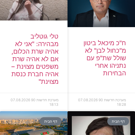
טלי גוטליב
ח"כ מיכאל ביטון
מבהירה: "אני לא
מ"כחול לבן" לא
אהיה שרת הכלום,
שולל שת"פ עם
אם לא אהיה שרת
נתניהו אחרי
משפטים מצוינת –
הבחירות
אהיה חברת כנסת
מצוינת"
מערכת חדשות 90
07.08.2026
מערכת חדשות 90
07.08.2026
18:13
18:28
דף הבית
דף הבית