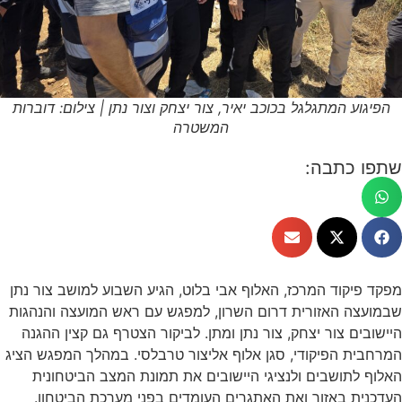
הפיגוע המתגלגל בכוכב יאיר, צור יצחק וצור נתן | צילום: דוברות
המשטרה
שתפו כתבה:
מפקד פיקוד המרכז, האלוף אבי בלוט, הגיע השבוע למושב צור נתן
שבמועצה האזורית דרום השרון, למפגש עם ראש המועצה והנהגות
היישובים צור יצחק, צור נתן ומתן. לביקור הצטרף גם קצין ההגנה
המרחבית הפיקודי, סגן אלוף אליצור טרבלסי. במהלך המפגש הציג
האלוף לתושבים ולנציגי היישובים את תמונת המצב הביטחונית
העדכנית באזור ואת האתגרים העומדים בפני מערכת הביטחון.