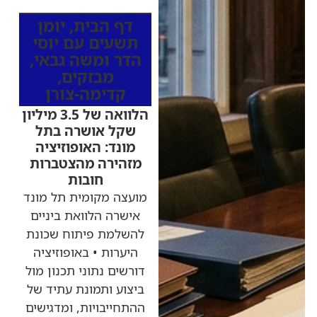
דף הבית
,
יומן
תשעים עם יוסי
הדר ומשה גבאי
,
מבזקים
,
קדימה-צורן
הלוואה של 3.5 מיליון
שקל אושרה בתל
מונד: האופוזיציה
מזהירה מהצטברות
חובות
מועצה מקומית תל מונד
אישרה הלוואת ביניים
להשלמת פיתוח שכונת
היערות • באופוזיציה
דורשים נתוני תכנון מול
ביצוע ותמונת עתיד של
ההתחייבויות, ומדגישים