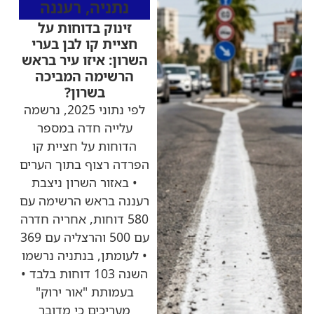
נתניה
,
רעננה
זינוק בדוחות על
חציית קו לבן בערי
השרון: איזו עיר בראש
הרשימה המביכה
בשרון?
לפי נתוני 2025, נרשמה
עלייה חדה במספר
הדוחות על חציית קו
הפרדה רצוף בתוך הערים
• באזור השרון ניצבת
רעננה בראש הרשימה עם
580 דוחות, אחריה חדרה
עם 500 והרצליה עם 369
• לעומתן, בנתניה נרשמו
השנה 103 דוחות בלבד •
בעמותת "אור ירוק"
מעריכים כי מדובר