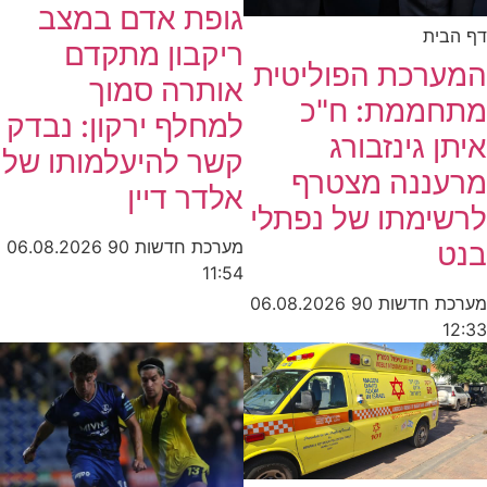
גופת אדם במצב
דף הבית
ריקבון מתקדם
המערכת הפוליטית
אותרה סמוך
מתחממת: ח"כ
למחלף ירקון: נבדק
איתן גינזבורג
קשר להיעלמותו של
מרעננה מצטרף
אלדר דיין
לרשימתו של נפתלי
בנט
מערכת חדשות 90
06.08.2026
11:54
מערכת חדשות 90
06.08.2026
12:33