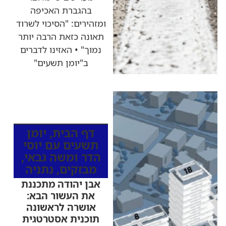
בהגברת האכיפה
ומזהירים: "הסיכוי לשרוד
תאונה כזאת הרבה יותר
נמוך" • האזינו לדברים
ב"יומן תשעים"
כותרות החדשות
מהרדיו
דף הבית
,
יומן
תשעים עם יוסי
הדר ומשה גבאי
,
מבזקים
,
נתניה
אבן יהודה מתכננת
את העשור הבא:
אושרה לראשונה
תוכנית אסטרטגית