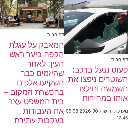
דף הבית
המאבק על עגלת
הקפה ביער ראש
דף הבית
העין: לאחר
פעוט ננעל ברכב:
שהיזמים כבר
השוטרים ניפצו את
השקיעו אלפים
השמשה וחילצו
בהכשרת המקום –
אותו במהירות
בית המשפט עצר
את העבודות
מערכת חדשות 90
05.08.2026
17:45
בעקבות עתירת