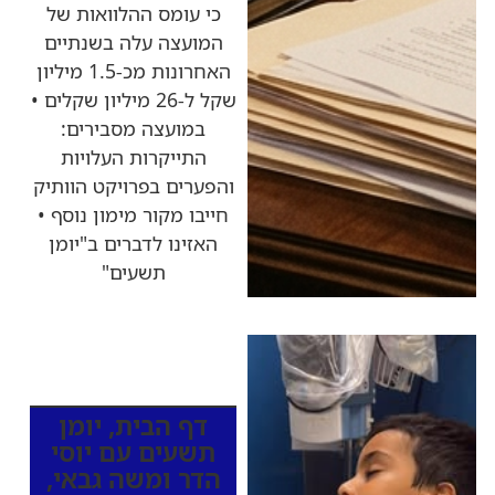
כי עומס ההלוואות של
המועצה עלה בשנתיים
האחרונות מכ-1.5 מיליון
שקל ל-26 מיליון שקלים •
במועצה מסבירים:
התייקרות העלויות
והפערים בפרויקט הוותיק
חייבו מקור מימון נוסף •
האזינו לדברים ב"יומן
תשעים"
כותרות החדשות
מהרדיו
דף הבית
,
יומן
תשעים עם יוסי
הדר ומשה גבאי
,