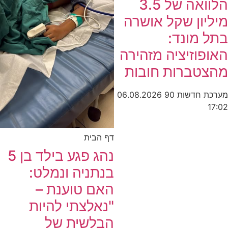
הלוואה של 3.5
מיליון שקל אושרה
בתל מונד:
האופוזיציה מזהירה
מהצטברות חובות
מערכת חדשות 90
06.08.2026
17:02
דף הבית
נהג פגע בילד בן 5
בנתניה ונמלט:
האם טוענת –
"נאלצתי להיות
הבלשית של