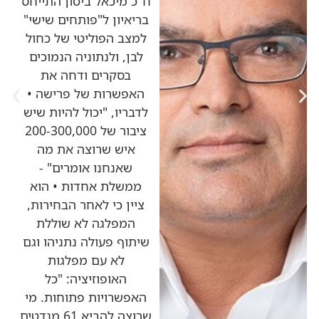
ח"כ מיכאל ביטון התייחס
בריאיון ל"פותחים שישי"
למצב הפוליטי של כחול
לבן, ולנתוניה הנמוכים
בסקרים ודחה את
האפשרות של פרישה •
לדבריו, "יכול להיות שיש
ציבור של 200-300,000
איש שרוצה את מה
שאנחנו אומרים" -
ממשלת אחדות • הוא
ציין כי לאחר הבחירות,
המפלגה לא שוללת
שיתוף פעולה נתניהו וגם
לא עם מפלגות
האופוזיציה: "כל
האפשרויות פתוחות. מי
שרוצה להביא 61 מנדטים