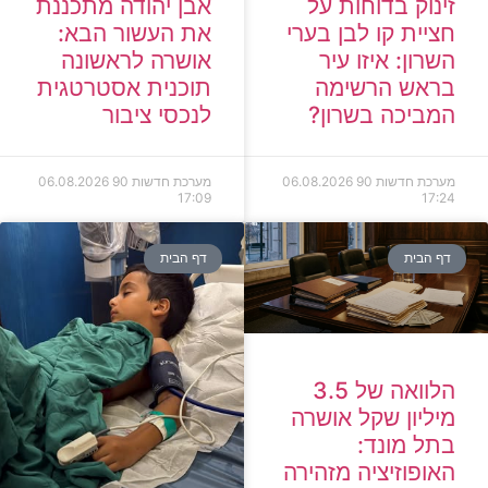
זינוק בדוחות על
אבן יהודה מתכננת
חציית קו לבן בערי
את העשור הבא:
השרון: איזו עיר
אושרה לראשונה
בראש הרשימה
תוכנית אסטרטגית
המביכה בשרון?
לנכסי ציבור
מערכת חדשות 90
06.08.2026
מערכת חדשות 90
06.08.2026
17:09
17:24
דף הבית
דף הבית
הלוואה של 3.5
מיליון שקל אושרה
בתל מונד:
האופוזיציה מזהירה