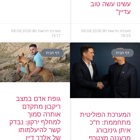
עשינו עשה טוב
עדיין"
מערכת חדשות 90
06.08.2026
מערכת חדשות 90
06.08.2026
15:17
16:35
דף הבית
דף הבית
גופת אדם במצב
ריקבון מתקדם
אותרה סמוך
המערכת הפוליטית
למחלף ירקון: נבדק
מתחממת: ח"כ
קשר להיעלמותו
איתן גינזבורג
של אלדר דיין
מרעננה מצטרף