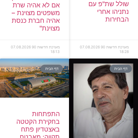
שולל שת"פ עם
אם לא אהיה שרת
נתניהו אחרי
משפטים מצוינת –
הבחירות
אהיה חברת כנסת
מצוינת"
מערכת חדשות 90
07.08.2026
מערכת חדשות 90
07.08.2026
18:13
18:28
דף הבית
דף הבית
התפתחות
בחקירת הקטטה
באצטדיון פתח
תקווה: מאבטח