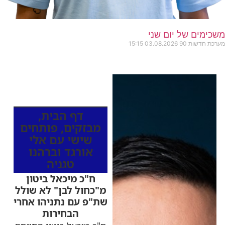
משכימים של יום שני
מערכת חדשות 90
03.08.2026
15:15
כותרות החדשות
מהרדיו
דף הבית
,
מבזקים
,
פותחים
שישי עם אלי
אורגד וברהנו
טגניה
ח"כ מיכאל ביטון
מ"כחול לבן" לא שולל
שת"פ עם נתניהו אחרי
הבחירות