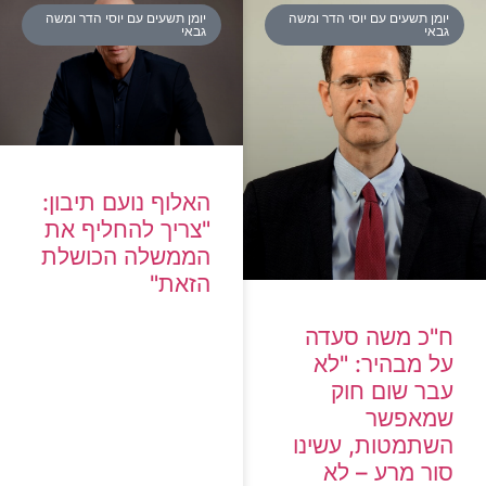
יומן תשעים עם יוסי הדר ומשה
יומן תשעים עם יוסי הדר ומשה
גבאי
גבאי
האלוף נועם תיבון:
"צריך להחליף את
הממשלה הכושלת
הזאת"
ח"כ משה סעדה
על מבהיר: "לא
עבר שום חוק
שמאפשר
השתמטות, עשינו
סור מרע – לא