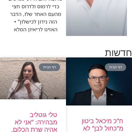
כדי לרמוס ולדרוס חצי
מהעם האחר שלו, הדבר
הזה נידון לכישלון" •
האזינו לריאיון המלא
חדשות
דף הבית
דף הבית
טלי גוטליב
ח"כ מיכאל ביטון
מבהירה: "אני לא
מ"כחול לבן" לא
אהיה שרת הכלום,