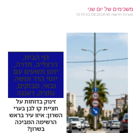
משכימים של יום שני
מערכת חדשות 90
03.08.2026
15:15
כותרות החדשות
מהרדיו
דף הבית
,
הרצליה
,
חדרה
,
יומן תשעים עם
יוסי הדר ומשה
גבאי
,
מבזקים
,
נתניה
,
רעננה
זינוק בדוחות על
חציית קו לבן בערי
השרון: איזו עיר בראש
הרשימה המביכה
בשרון?