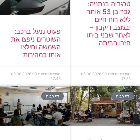
טרגדיה בנתניה:
גבר בן 53 אותר
ללא רוח חיים
ובמצב ריקבון –
פעוט ננעל ברכב:
לאחר שבני ביתו
השוטרים ניפצו את
חזרו הביתה
השמשה וחילצו
אותו במהירות
מערכת חדשות 90
05.08.2026
מערכת חדשות 90
05.08.2026
17:45
17:55
דף הבית
דף הבית