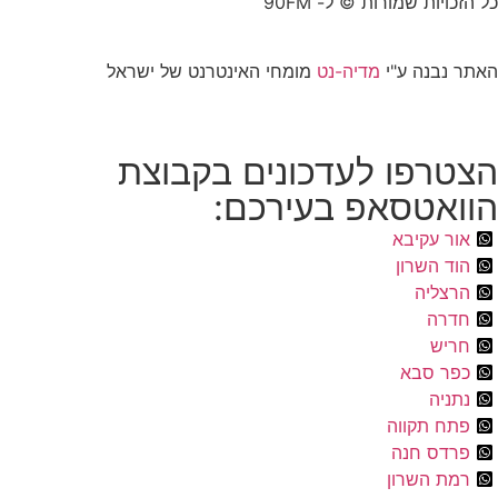
כל הזכויות שמורות © ל- 90FM
האתר נבנה ע"י
מדיה-נט
מומחי האינטרנט של ישראל
הצטרפו לעדכונים בקבוצת
הוואטסאפ בעירכם:
אור עקיבא
הוד השרון
הרצליה
חדרה
חריש
כפר סבא
נתניה
פתח תקווה
פרדס חנה
רמת השרון