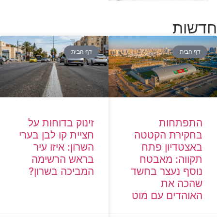
חדשות
דף הבית
דף הבית
זינוק בדוחות על
התפתחות
חציית קו לבן בערי
בחקירת הקטטה
השרון: איזו עיר
באצטדיון פתח
בראש הרשימה
תקווה: מאבטח
המביכה בשרון?
נוסף נעצר בחשד
שהכה את
האוהדים עם מוט