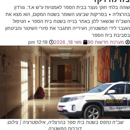
שוהה בלתי חוקי נעצר בבית הספר לאמנויות ע"ש א.ד. גורדון
בהרצליה • בסריקות שביצע השומר בשטח המקום, הוא מצא את
השב"ח שנשאר ללון באתר בנייה בשטח בית הספר • הטיפול
הועבר לידי המשטרה; העירייה תתגבר את סיורי השיטור והביטחון
בסביבת בית הספר
מערכת חדשות 90
מאי 18, 2026
12:19 pm
שב"ח נתפס בשטח בית ספר בהרצליה, אילוסטרציה | צילום:
דוברות המשטרה