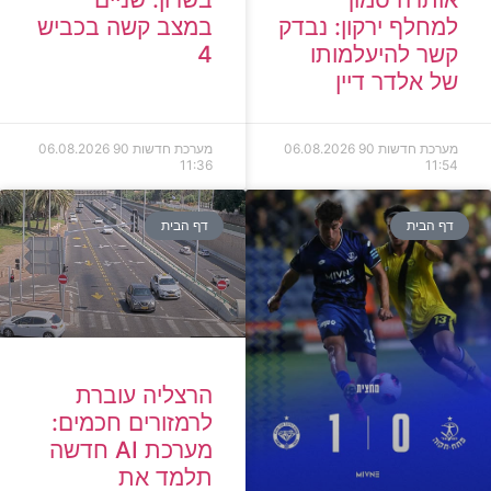
למחלף ירקון: נבדק
במצב קשה בכביש
קשר להיעלמותו
4
של אלדר דיין
מערכת חדשות 90
06.08.2026
מערכת חדשות 90
06.08.2026
11:36
11:54
דף הבית
דף הבית
הרצליה עוברת
לרמזורים חכמים:
מערכת AI חדשה
תלמד את