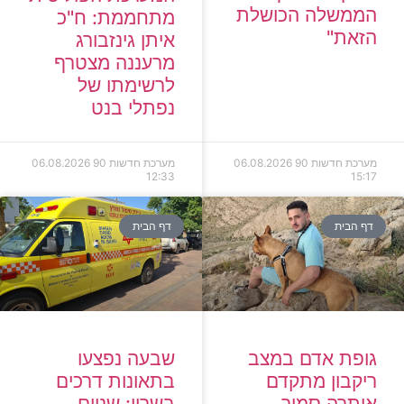
הממשלה הכושלת
מתחממת: ח"כ
הזאת"
איתן גינזבורג
מרעננה מצטרף
לרשימתו של
נפתלי בנט
מערכת חדשות 90
06.08.2026
מערכת חדשות 90
06.08.2026
12:33
15:17
דף הבית
דף הבית
גופת אדם במצב
שבעה נפצעו
ריקבון מתקדם
בתאונות דרכים
אותרה סמוך
בשרון: שניים