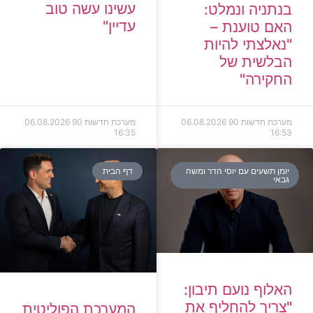
עשינו עשה טוב
בנתניה ונמלט:
עדיין"
האם טוענת –
"נאלצתי להיות
הבלשית של
החקירה"
מערכת חדשות 90
06.08.2026
מערכת חדשות 90
06.08.2026
16:35
16:53
יומן תשעים עם יוסי הדר ומשה
דף הבית
גבאי
האלוף נועם תיבון:
"צריך להחליף את
המערכת הפוליטית