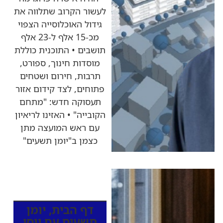
לעשור הקרוב שתלווה את
גידול האוכלוסייה הצפוי
מכ-15 אלף ל-23 אלף
תושבים • התוכנית כוללת
מוסדות חינוך, ספורט,
תרבות, חירום ושטחים
פתוחים, לצד קידום אזור
תעסוקה חדש: "מתחם
הקובייה" • האזינו לריאיון
עם ראש המועצה מתן
כצמן ב"יומן תשעים"
כותרות החדשות
מהרדיו
דף הבית
,
יומן
תשעים עם יוסי