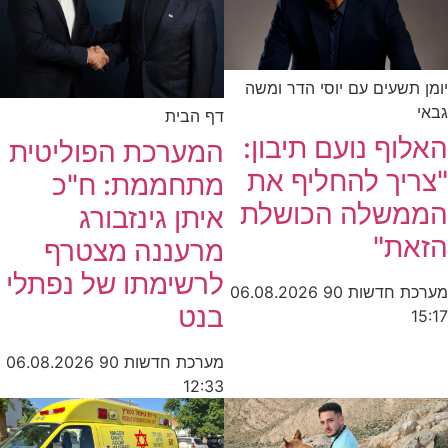
יומן תשעים עם יוסי הדר ומשה
גבאי
דף הבית
האלוף נועם תיבון:
המערכת הפוליטית
"צריך להחליף את
מתחממת: ח"כ
הממשלה הכושלת
איתן גינזבורג
הזאת"
מרעננה מצטרף
לרשימתו של נפתלי
מערכת חדשות 90
06.08.2026
בנט
15:17
מערכת חדשות 90
06.08.2026
12:33