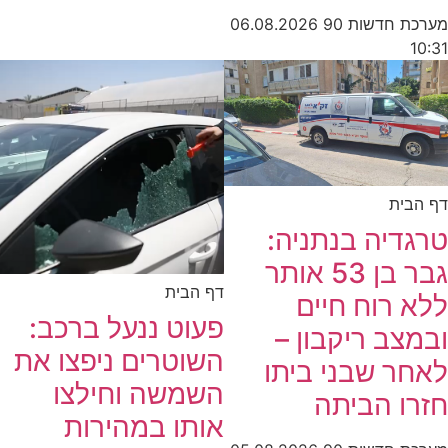
מערכת חדשות 90
06.08.2026
10:31
דף הבית
טרגדיה בנתניה:
גבר בן 53 אותר
דף הבית
ללא רוח חיים
פעוט ננעל ברכב:
ובמצב ריקבון –
השוטרים ניפצו את
לאחר שבני ביתו
השמשה וחילצו
חזרו הביתה
אותו במהירות