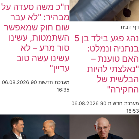
ח"כ משה סעדה על
מבהיר: "לא עבר
שום חוק שמאפשר
דף הבית
השתמטות, עשינו
נהג פגע בילד בן 5
סור מרע – לא
בנתניה ונמלט:
עשינו עשה טוב
האם טוענת –
עדיין"
"נאלצתי להיות
הבלשית של
מערכת חדשות 90
06.08.2026
החקירה"
16:35
מערכת חדשות 90
06.08.2026
16:53