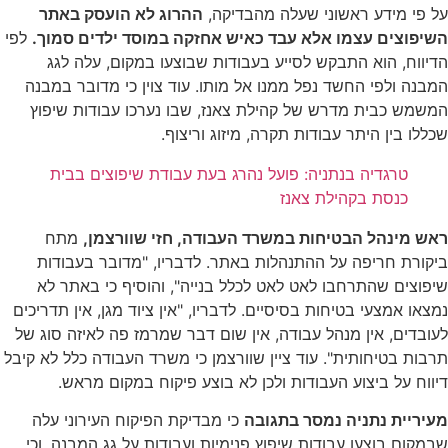
על פי מידע ראשוני שעלה מהבדיקה,
ההרוג לא הועסק באתר
השיפוצים עצמו אלא עבד כאיש אחזקה במוסד ילדים סמוך.
לפי
הדיווח, הוא התבקש לסייע בעבודות שבוצעו במקום, עלה לגג
המבנה ולפי החשד נפל ממנו אל מותו. עוד צוין כי מדובר במבנה
המשמש כבית מדרש של קהילת צאנז, שבו נערכו עבודות שיפוץ
שכללו בין היתר עבודות תקרה, מיזוג וריצוף.
טרגדיה בנתניה: פועל נהרג בעת עבודת שיפוצים בבית
כנסת בקהילת צאנז
ראש מינהל הבטיחות במשרד העבודה, חזי שוורצמן,
מתח
ביקורת חריפה על ההתנהלות באתר. לדבריו, "מדובר בעבודות
שיפוצים שהתרחבו לאט לאט לכלל בנייה", והוסיף כי באתר לא
נמצאו אמצעי בטיחות בסיסיים. לדבריו, "אין ציוד מגן, אין תדריכים
לעובדים, אין מנהל עבודה, אין שום דבר שמרמז פה לאיזה סוג של
תרבות בטיחותית". עוד ציין שוורצמן כי משרד העבודה כלל לא קיבל
דיווח על ביצוע העבודות ולכן לא בוצע פיקוח במקום מראש.
מעיריית נתניה נמסר בתגובה
כי מבדיקת הפיקוח העירוני עלה
שבמקום בוצעו עבודות שיפוץ פנימיות ועבודות על גג המבנה, וכי