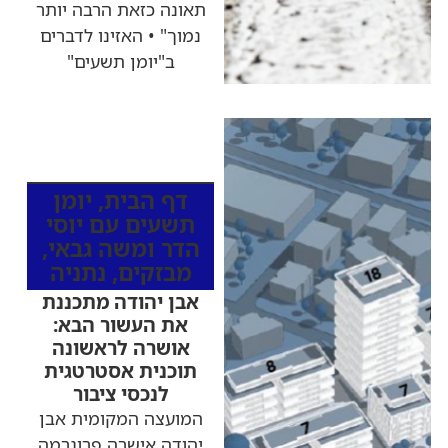
תאונה כזאת הרבה יותר
נמוך" • האזינו לדברים
ב"יומן תשעים"
כותרות החדשות
מהרדיו
דף הבית
,
יומן
תשעים עם יוסי
הדר ומשה גבאי
,
מבזקים
,
נתניה
אבן יהודה מתכננת
את העשור הבא:
אושרה לראשונה
תוכנית אסטרטגית
לנכסי ציבור
המועצה המקומית אבן
יהודה אישרה פרוגרמה