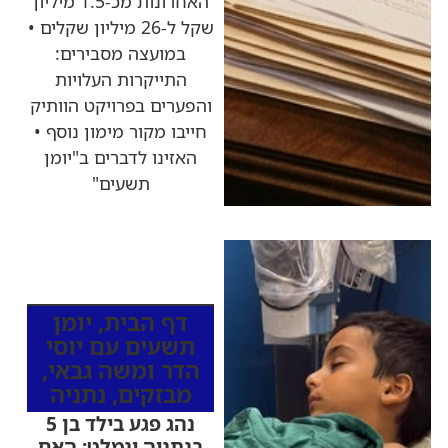
האחרונות מכ-1.5 מיליון
שקל ל-26 מיליון שקלים •
במועצה מסבירים:
התייקרות העלויות
והפערים בפרויקט הוותיק
חייבו מקור מימון נוסף •
האזינו לדברים ב"יומן
תשעים"
כותרות החדשות
מהרדיו
דף הבית
,
יומן
תשעים עם יוסי
הדר ומשה גבאי
,
מבזקים
,
נתניה
נהג פגע בילד בן 5
בנתניה ונמלט: האם