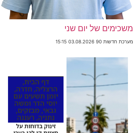
משכימים של יום שני
מערכת חדשות 90
03.08.2026
15:15
כותרות החדשות
מהרדיו
דף הבית
,
הרצליה
,
חדרה
,
יומן תשעים עם
יוסי הדר ומשה
גבאי
,
מבזקים
,
נתניה
,
רעננה
זינוק בדוחות על
חציית קו לבן בערי