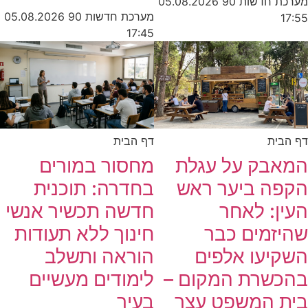
מערכת חדשות 90
05.08.2026
מערכת חדשות 90
05.08.2026
17:55
17:45
דף הבית
דף הבית
המאבק על עגלת
מחסור במורים
הקפה ביער ראש
בחדרה: תוכנית
העין: לאחר
חדשה תכשיר אנשי
שהיזמים כבר
חינוך ללא תעודות
השקיעו אלפים
הוראה ותשלב
בהכשרת המקום –
לימודים מעשיים
בית המשפט עצר
בעיר